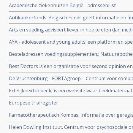
Academische ziekenhuizen België - adressenlijst.
Antikankerfonds: Belgisch Fonds geeft informatie en fi
complementaire, niet-toxische middelen en behandeling
Arts en voeding adviseert liever in hoe te eten dan medic
AYA - adolescent and young adults: een platform en spec
en jong volwassenen met kanker binnen het Radboud 
Besteladressen voedingssupplementen,: Natuurapothe
korting op voedingsuppletie voor onze donateurs.
Best Doctors is een organisatie voor second opinion en 
De Vruchtenburg - FORTAgroep = Centrum voor compl
mensen met kanker in de meest brede vorm met de nad
Erfelijkheid in beeld is een website waar beeldmateriaal 
voor kinderen en volwassenen met kanker
erfelijke ziektes, waaronder ook erfelijke vormen van 
Europese trialregister
te bekijken.
Farmacotherapeutisch Kompas. Informatie over geregis
verkrijgbare medicijnen inclusief bijwerkingen enz.
Helen Dowling Instituut. Centrum voor psychosociale 