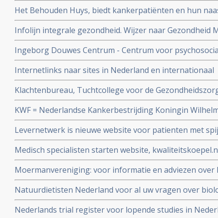
kankerpatiënten en hun naasten.
Het Behouden Huys, biedt kankerpatiënten en hun naa
betrokken begeleiding bij de verwerking van de psychisc
Infolijn integrale gezondheid. Wijzer naar Gezondheid
gevolgen van kanker.
zelfregie, meer leefstijladvies
Ingeborg Douwes Centrum - Centrum voor psychosocial
kankerpatiënten en hun naasten
Internetlinks naar sites in Nederland en internationaal
Klachtenbureau, Tuchtcollege voor de Gezondheidszorg
deponeren van klachten over slechte behandelingen in
KWF = Nederlandse Kankerbestrijding Koningin Wilhel
Levernetwerk is nieuwe website voor patienten met spi
leveruitzaaiingen in Zuidwest Nederland met actuele in
Medisch specialisten starten website, kwaliteitskoepel.
en nieuwste ontwikkelingen.
waaraan zij moeten voldoen en of zij daaraan voldoen.
Moermanvereniging: voor informatie en adviezen ove
Natuurdietisten Nederland voor al uw vragen over biolo
mineralen en dieeten
Nederlands trial register voor lopende studies in Neder