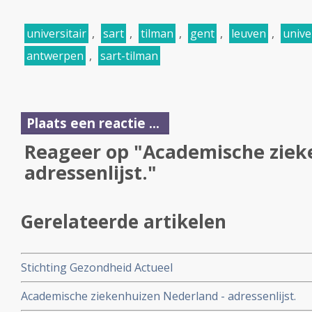
universitair
,
sart
,
tilman
,
gent
,
leuven
,
unive
antwerpen
,
sart-tilman
Plaats een reactie ...
Reageer op "Academische zieke
adressenlijst."
Gerelateerde artikelen
Stichting Gezondheid Actueel
Academische ziekenhuizen Nederland - adressenlijst.