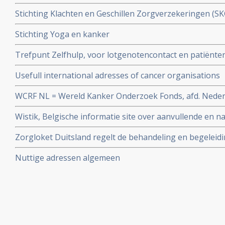
Stichting Klachten en Geschillen Zorgverzekeringen (
zorgverzekeringen
Stichting Yoga en kanker
Trefpunt Zelfhulp, voor lotgenotencontact en patiënt
kankerpatiënten in België
Usefull international adresses of cancer organisations
WCRF NL = Wereld Kanker Onderzoek Fonds, afd. Nede
Wistik, Belgische informatie site over aanvullende en na
kanker
Zorgloket Duitsland regelt de behandeling en begeleid
in Duitse ziekenhuizen voor bijna alle Nederlandse zi
Nuttige adressen algemeen