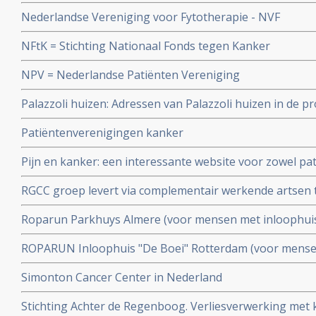
Nederlandse Vereniging voor Fytotherapie - NVF
NFtK = Stichting Nationaal Fonds tegen Kanker
NPV = Nederlandse Patiënten Vereniging
Palazzoli huizen: Adressen van Palazzoli huizen in de p
ondersteuning aan mensen met kanker en hun familie 
Patiëntenverenigingen kanker
Pijn en kanker: een interessante website voor zowel pat
RGCC groep levert via complementair werkende artsen 
mineralen tekorten en gevoeligheidstesten voor chem
Roparun Parkhuys Almere (voor mensen met inloophui
ernstige of chronische ziekte en hun naasten) Artikel g
ROPARUN Inloophuis "De Boei" Rotterdam (voor mense
met kanker en hun naasten)
Simonton Cancer Center in Nederland
Stichting Achter de Regenboog. Verliesverwerking met