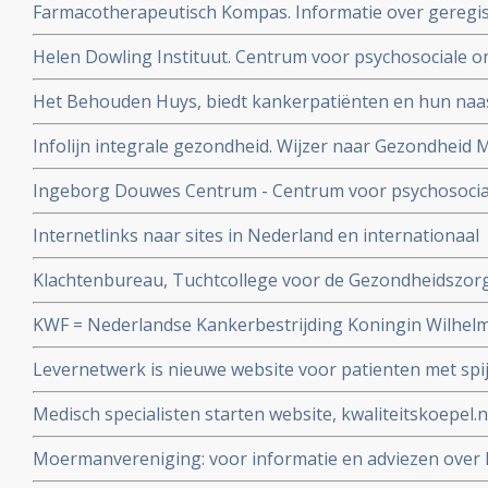
Farmacotherapeutisch Kompas. Informatie over geregis
verkrijgbare medicijnen inclusief bijwerkingen enz.
Helen Dowling Instituut. Centrum voor psychosociale 
kankerpatiënten en hun naasten.
Het Behouden Huys, biedt kankerpatiënten en hun naa
betrokken begeleiding bij de verwerking van de psychisc
Infolijn integrale gezondheid. Wijzer naar Gezondheid
gevolgen van kanker.
zelfregie, meer leefstijladvies
Ingeborg Douwes Centrum - Centrum voor psychosocial
kankerpatiënten en hun naasten
Internetlinks naar sites in Nederland en internationaal
Klachtenbureau, Tuchtcollege voor de Gezondheidszorg
deponeren van klachten over slechte behandelingen in
KWF = Nederlandse Kankerbestrijding Koningin Wilhel
Levernetwerk is nieuwe website voor patienten met spi
leveruitzaaiingen in Zuidwest Nederland met actuele in
Medisch specialisten starten website, kwaliteitskoepel.
en nieuwste ontwikkelingen.
waaraan zij moeten voldoen en of zij daaraan voldoen.
Moermanvereniging: voor informatie en adviezen ove