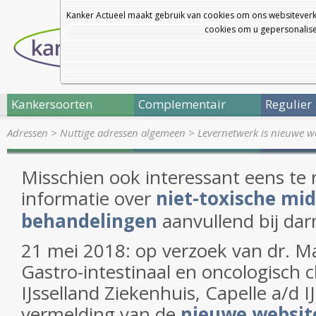
Kanker Actueel maakt gebruik van cookies om ons websiteverk
cookies om u gepersonalisee
Kankersoorten
Complementair
Regulier
Adressen
>
Nuttige adressen algemeen
>
Levernetwerk is nieuwe w
Misschien ook interessant eens te 
informatie over
niet-toxische mi
behandelingen
aanvullend bij da
21 mei 2018: op verzoek van dr. M
Gastro-intestinaal en oncologisch c
IJsselland Ziekenhuis, Capelle a/d I
vermelding van de
nieuwe websit