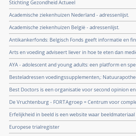
Stichting Gezondheid Actueel
Academische ziekenhuizen Nederland - adressenlijst.
Academische ziekenhuizen België - adressenlijst.
Antikankerfonds: Belgisch Fonds geeft informatie en fi
complementaire, niet-toxische middelen en behandeling
Arts en voeding adviseert liever in hoe te eten dan medic
AYA - adolescent and young adults: een platform en spec
en jong volwassenen met kanker binnen het Radboud 
Besteladressen voedingssupplementen,: Natuurapothe
korting op voedingsuppletie voor onze donateurs.
Best Doctors is een organisatie voor second opinion en 
De Vruchtenburg - FORTAgroep = Centrum voor compl
mensen met kanker in de meest brede vorm met de nad
Erfelijkheid in beeld is een website waar beeldmateriaal 
voor kinderen en volwassenen met kanker
erfelijke ziektes, waaronder ook erfelijke vormen van 
Europese trialregister
te bekijken.