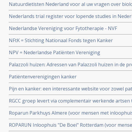
Natuurdietisten Nederland voor al uw vragen over biolo
mineralen en dieeten
Nederlands trial register voor lopende studies in Neder
Nederlandse Vereniging voor Fytotherapie - NVF
NFtK = Stichting Nationaal Fonds tegen Kanker
NPV = Nederlandse Patiënten Vereniging
Palazzoli huizen: Adressen van Palazzoli huizen in de p
ondersteuning aan mensen met kanker en hun familie 
Patiëntenverenigingen kanker
Pijn en kanker: een interessante website voor zowel pat
RGCC groep levert via complementair werkende artsen 
mineralen tekorten en gevoeligheidstesten voor chem
Roparun Parkhuys Almere (voor mensen met inloophui
ernstige of chronische ziekte en hun naasten) Artikel g
ROPARUN Inloophuis "De Boei" Rotterdam (voor mense
met kanker en hun naasten)