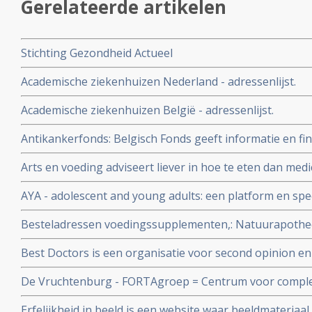
Gerelateerde artikelen
Stichting Gezondheid Actueel
Academische ziekenhuizen Nederland - adressenlijst.
Academische ziekenhuizen België - adressenlijst.
Antikankerfonds: Belgisch Fonds geeft informatie en fi
complementaire, niet-toxische middelen en behandeling
Arts en voeding adviseert liever in hoe te eten dan medic
AYA - adolescent and young adults: een platform en spec
en jong volwassenen met kanker binnen het Radboud 
Besteladressen voedingssupplementen,: Natuurapothe
korting op voedingsuppletie voor onze donateurs.
Best Doctors is een organisatie voor second opinion en 
De Vruchtenburg - FORTAgroep = Centrum voor compl
mensen met kanker in de meest brede vorm met de nad
Erfelijkheid in beeld is een website waar beeldmateriaal 