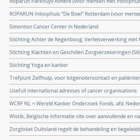
Roparun Parkhuys Almere (voor mensen met inloophui
ernstige of chronische ziekte en hun naasten) Artikel g
ROPARUN Inloophuis "De Boei" Rotterdam (voor mense
met kanker en hun naasten)
Simonton Cancer Center in Nederland
Stichting Achter de Regenboog. Verliesverwerking met
Stichting Klachten en Geschillen Zorgverzekeringen (
zorgverzekeringen
Stichting Yoga en kanker
Trefpunt Zelfhulp, voor lotgenotencontact en patiënt
kankerpatiënten in België
Usefull international adresses of cancer organisations
WCRF NL = Wereld Kanker Onderzoek Fonds, afd. Nede
Wistik, Belgische informatie site over aanvullende en na
kanker
Zorgloket Duitsland regelt de behandeling en begeleid
in Duitse ziekenhuizen voor bijna alle Nederlandse zi