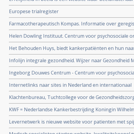
voor kinderen en volwassenen met kanker
erfelijke ziektes, waaronder ook erfelijke vormen van 
Europese trialregister
te bekijken.
Farmacotherapeutisch Kompas. Informatie over geregis
verkrijgbare medicijnen inclusief bijwerkingen enz.
Helen Dowling Instituut. Centrum voor psychosociale 
kankerpatiënten en hun naasten.
Het Behouden Huys, biedt kankerpatiënten en hun naa
betrokken begeleiding bij de verwerking van de psychisc
Infolijn integrale gezondheid. Wijzer naar Gezondheid
gevolgen van kanker.
zelfregie, meer leefstijladvies
Ingeborg Douwes Centrum - Centrum voor psychosocial
kankerpatiënten en hun naasten
Internetlinks naar sites in Nederland en internationaal
Klachtenbureau, Tuchtcollege voor de Gezondheidszorg
deponeren van klachten over slechte behandelingen in
KWF = Nederlandse Kankerbestrijding Koningin Wilhel
Levernetwerk is nieuwe website voor patienten met spi
leveruitzaaiingen in Zuidwest Nederland met actuele in