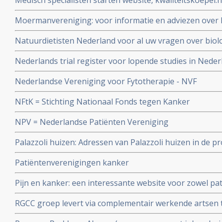
Medisch specialisten starten website, kwaliteitskoepel.
en nieuwste ontwikkelingen.
waaraan zij moeten voldoen en of zij daaraan voldoen.
Moermanvereniging: voor informatie en adviezen ove
Natuurdietisten Nederland voor al uw vragen over biolo
mineralen en dieeten
Nederlands trial register voor lopende studies in Neder
Nederlandse Vereniging voor Fytotherapie - NVF
NFtK = Stichting Nationaal Fonds tegen Kanker
NPV = Nederlandse Patiënten Vereniging
Palazzoli huizen: Adressen van Palazzoli huizen in de p
ondersteuning aan mensen met kanker en hun familie 
Patiëntenverenigingen kanker
Pijn en kanker: een interessante website voor zowel pat
RGCC groep levert via complementair werkende artsen 
mineralen tekorten en gevoeligheidstesten voor chem