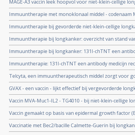
MAGE-A3 vaccin leek hoopvol voor niet-klein-cellige long
studie en studie wordt stopgezet door GSK
Immuuntherapie met monoklonaal middel - codenaam 
goede resultaten in fase I studie met 53 patienten met n
Immuuntherapie bij gevorderde niet-klein-cellige longk
te kunnen worden in de nabije toekomst.
Immuuntherapie bij longkanker: overzicht van stand v
studieresultaten van laatste 10 jaar
Immuuntherapie bij longkanker: 131I-chTNT een antibo
ingespoten in de tumoren bij inoperable longkankerpat
Immuuntherapie: 131I-chTNT een antibody medicijn rec
opmerkelijke resultaten in fase I en II studies
tumoren bij inoperable longkankerpatiënten zorgt opn
Telcyta, een immuuntherapeutisch middel zorgt voor goed
resultaten in Fase I-II studies.N.
bij patienten met niet-klein-cellige longkanker
GVAX - een vaccin - lijkt effectief bij vergevorderde lon
patiënten gedurende drie jaar.
Vaccin MVA-Muc1-IL2 - TG4010 - bij niet-klein-cellige
resultaten. Recente fase II studie bevestigt goede resul
Vaccin gemaakt op basis van epidermal growth factor (E
overlevingen en significant betere kwaliteit van leven 
Vaccinatie met Bec2/bacille Calmette-Guerin bij longkan
niet-klein-cellige longkanker, (stadium IIIB en IV)
enkel effect op langere ziektevrije tijd of overall over