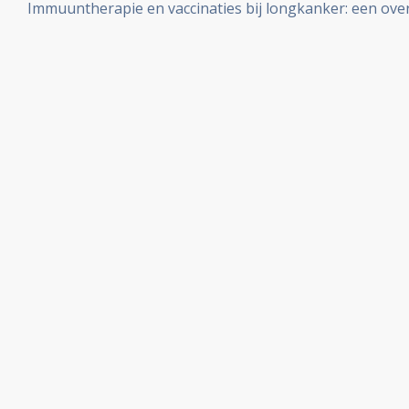
Immuuntherapie en vaccinaties bij longkanker: een over
fase III studie uitgevoerd mede door Nederlandse ziek
en artikelen en recente ontwikkelingen.