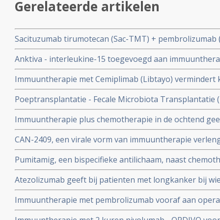
Gerelateerde artikelen
Sacituzumab tirumotecan (Sac-TMT) + pembrolizumab (
ziekteprogressievrije tijd bij patienten met gevorderde e
Anktiva - interleukine-15 toegevoegd aan immuunthera
longkanker in vergelijking met chemotherapie + pemb
geeft mediaan langere overleving aan patienten met nie
Immuuntherapie met Cemiplimab (Libtayo) vermindert k
procent en geeft betere 5-jaars overleving in vergelijk
Poeptransplantatie - Fecale Microbiota Transplantatie (
gevorderde niet-kleincellige longkanker met een PD-L1 
immuuntherapie bij niet-kleincellige longkanker en m
meer
Immuuntherapie plus chemotherapie in de ochtend geeft
13 maanden) in vergelijking met toediening in de middag
CAN-2409, een virale vorm van immuuntherapie verleng
kleincellige longkanker
patiënten met niet-operable stadium III/IV niet-kleincel
Pumitamig, een bispecifieke antilichaam, naast chemot
immuuntherapie met anti-PD medicijnen
resultaten bij patienten met gevorderde kleincellige l
Atezolizumab geeft bij patienten met longkanker bij wi
chemotherapie niet mogelijk was verdubbeling van overa
Immuuntherapie met pembrolizumab vooraf aan operatie 
procent) in vergelijking met enkelvoudige chemokuur
longkanker stadium II en III gevolgd door onderhouds