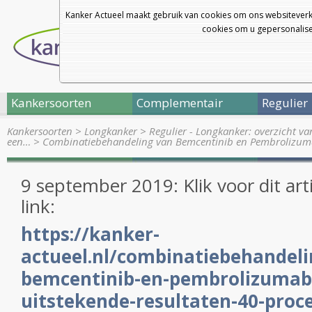
Kanker Actueel maakt gebruik van cookies om ons websiteverk
cookies om u gepersonalisee
Kankersoorten
Complementair
Regulier
Kankersoorten
>
Longkanker
>
Regulier - Longkanker: overzicht v
een…
>
Combinatiebehandeling van Bemcentinib en Pembrolizu
9 september 2019: Klik voor dit art
link:
https://kanker-
actueel.nl/combinatiebehandeli
bemcentinib-en-pembrolizumab-
uitstekende-resultaten-40-proce