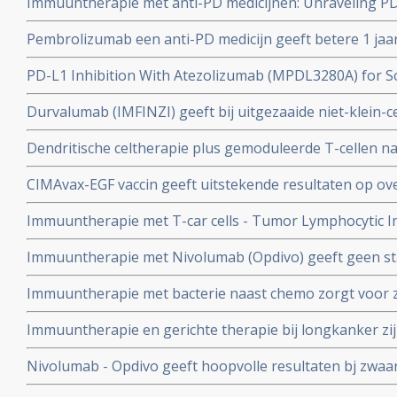
Immuuntherapie met anti-PD medicijnen: Unraveling PD
longkanker met PD-1 mutatie
Interchangeable?
Pembrolizumab een anti-PD medicijn geeft betere 1 jaa
chemo en de heflt minder ernstige bijwerkingen bij on
PD-L1 Inhibition With Atezolizumab (MPDL3280A) for S
kleincellige longkanker.
Durvalumab (IMFINZI) geeft bij uitgezaaide niet-klein-
meer progressievrije tijd (44 procent) en FDA geeft d
Dendritische celtherapie plus gemoduleerde T-cellen n
betere mediane overall overleving op 5 jaar bij operabe
CIMAvax-EGF vaccin geeft uitstekende resultaten op over
copy 1
tijd bij longkanker en andere vormen van kanker met E
Immuuntherapie met T-car cells - Tumor Lymphocytic Inf
ontwikkeling bij verschillende vormen van kanker. Hoe 
Immuuntherapie met Nivolumab (Opdivo) geeft geen stati
met chemo bij onbehandelde longkanker
Immuuntherapie met bacterie naast chemo zorgt voor z
inoperabele mesothelioma met ziektecontrole van 90 p
Immuuntherapie en gerichte therapie bij longkanker zij
zijn de verschillen en wanneer deze in te zetten?
Nivolumab - Opdivo geeft hoopvolle resultaten bj zwaa
niet-klein-cellige longkanker met alsnog enkele duurza