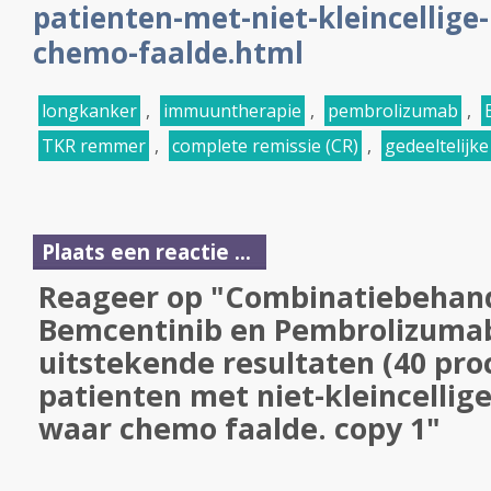
patienten-met-niet-kleincellig
chemo-faalde.html
longkanker
,
immuuntherapie
,
pembrolizumab
,
TKR remmer
,
complete remissie (CR)
,
gedeeltelijke
Plaats een reactie ...
Reageer op "Combinatiebehand
Bemcentinib en Pembrolizumab
uitstekende resultaten (40 pro
patienten met niet-kleincellig
waar chemo faalde. copy 1"