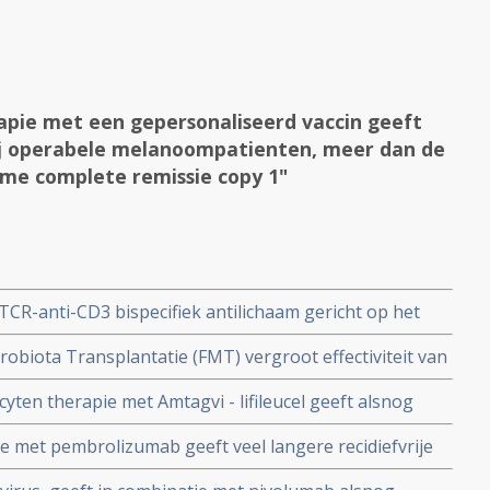
pie met een gepersonaliseerd vaccin geeft
ij operabele melanoompatienten, meer dan de
ame complete remissie copy 1"
R-anti-CD3 bispecifiek antilichaam gericht op het
ulair goede 5-jaars overleving bij patienten met
robiota Transplantatie (FMT) vergroot effectiviteit van
cellige longkanker en melanomen copy 1
yten therapie met Amtagvi - lifileucel geeft alsnog
tienten met gevorderde zwaar voorbehandelde
 met pembrolizumab geeft veel langere recidiefvrije
therapie met anti-PD medicijnen faalde
gen op afstand bij patiënten met hoogrisico stadium