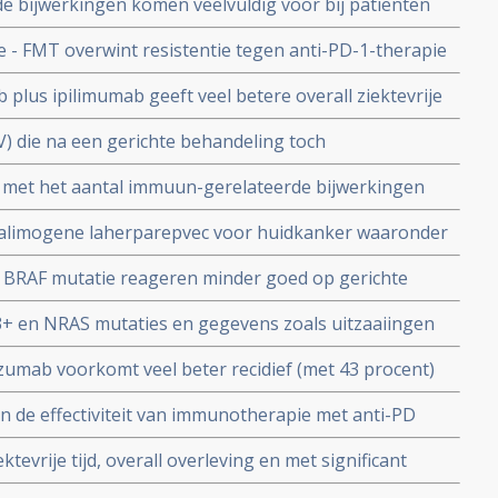
 bijwerkingen komen veelvuldig voor bij patiënten
op een recidief
die worden behandeld met immuuntherapie met anti-PD
e - FMT overwint resistentie tegen anti-PD-1-therapie
t alsnog voor aanslaan van immuuntherapie met anti-
lus ipilimumab geeft veel betere overall ziektevrije
nt) in vergelijking met alleen nivolumab of placebo bij
) die na een gerichte behandeling toch
um IV melanoom zonder bewijs van ziekte na operatie
n baat bij daarna immuuntherapie met anti-PD-1
nd met het aantal immuun-gerelateerde bijwerkingen
erleving als bij eerstelijns met anti-PD-1 medicijnen.
eving bij melanoompatiënten met een hoog risico in
alimogene laherparepvec voor huidkanker waaronder
eld met pembrolizumab.
and toegepast in studieverband. Bv. In UMCG
RAF mutatie reageren minder goed op gerichte
utaties, maar V600K BRAF geeft betere resultaten op
+ en NRAS mutaties en gegevens zoals uitzaaiingen
dicijnen copy 1
n effectiviteit van immuuntherapie met anti PD
mab voorkomt veel beter recidief (met 43 procent)
 1
 III in vergelijking met placebo ook zonder PD-1
 de effectiviteit van immunotherapie met anti-PD
handeling van melanomen copy 1
evrije tijd, overall overleving en met significant
mumab bij inoperabele gevorderde melanomen.