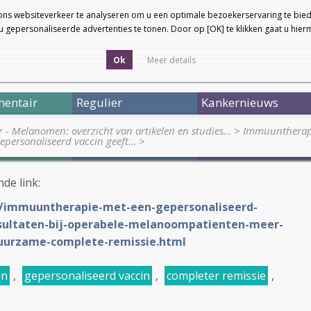
ons websiteverkeer te analyseren om u een optimale bezoekerservaring te bied
 gepersonaliseerde advertenties te tonen. Door op [OK] te klikken gaat u hie
Ok
Meer details
entair
Regulier
Kankernieuws
r - Melanomen: overzicht van artikelen en studies…
>
Immuuntherapi
personaliseerd vaccin geeft…
>
nde link:
NL/immuuntherapie-met-een-gepersonaliseerd-
esultaten-bij-operabele-melanoompatienten-meer-
duurzame-complete-remissie.html
en
,
gepersonaliseerd vaccin
,
completer remissie
,