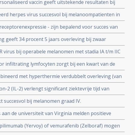
naliseerd vaccin geeft uitstekende resultaten bij
meer dan de helft bereikte een duurzame complete
d herpes virus succesvol bij melanoompatienten in
kenhuis.
eceptorenexpressie - zijn bepalend voor succes van
l lijkt algemene dendritische celtherapie als
g geeft 34 procent 5 jaars overleving bij zwaar
ienten
virus bij operabele melanomen met stadia IA t/m IIC
gen op 3 tot 5 jaar in vergelijking met standaard
 infiltrating lymfocyten zorgt bij een kwart van de
ktevrije tijd bij patienten met uitgezaaide melanomen
mbineerd met hyperthermie verdubbelt overleving (van
en met vergevorderde melanomen.
-2 (IL-2) verlengt significant ziektevrije tijd van
iing met alleen interleukon 2.
t succesvol bij melanomen graad IV.
n de universiteit van Virginia melden positieve
ge (26 deelnemers) gerandomiseerde phase II studie
ipilimumab (Yervoy) of vemurafenib (Zelboraf) mogen
 met multi-peptides
e melanoom