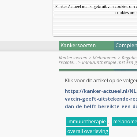
Kanker Actueel maakt gebruik van cookies om 
cookies om u
Kankersoorten
Complem
Kankersoorten
>
Melanomen
>
Regulie
recente…
>
Immuuntherapie met een ge
Klik voor dit artikel op de volge
https://kanker-actueel.nl/
vaccin-geeft-uitstekende-r
dan-de-helft-bereikte-een-
immuuntherapie
,
melanom
overall overleving