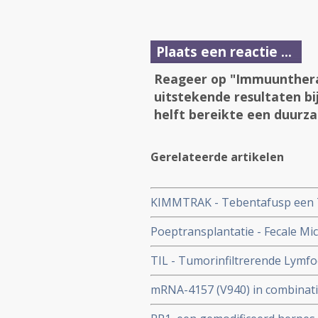
Plaats een reactie ...
Reageer op "Immuunthera
uitstekende resultaten b
helft bereikte een duurz
Gerelateerde artikelen
KIMMTRAK - Tebentafusp een TC
hla-a0201-antigen geeft spectac
Poeptransplantatie - Fecale Mic
uitgezaaide oogmelanoom
immuuntherapie bij niet-klein
TIL - Tumorinfiltrerende Lymfoc
uitstekende resultaten bij pa
mRNA-4157 (V940) in combinatie
melanomen waar eerder immuun
overleving en minder uitzaaiin