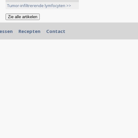
Tumor-infiltrerende lymfocyten >>
essen
Recepten
Contact