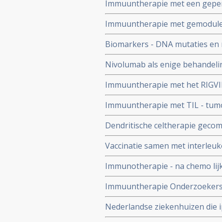
Immuuntherapie met een geperso
operabele melanoompatienten, 
Immuuntherapie met gemoduleer
remissie copy 1
Anthonie van Leeuwenhoek zie
Biomarkers - DNA mutaties en r
immuuntherapie bij melanomen a
Nivolumab als enige behandelin
immuuntherapie ook zinvol
voorbehandelde melanoompat
Immuuntherapie met het RIGVIR 
geeft 35 procent meer overlevin
Immuuntherapie met TIL - tumor
behandeling copy 1
deelnemers voor jarenlange zie
Dendritische celtherapie geco
copy 1
6 tot 13 maanden) van patient
Vaccinatie samen met interleukon
melanoompatienten in vergelijk
Immunotherapie - na chemo lijk
Immuuntherapie Onderzoekers aa
resultaten uit een kleinschali
Nederlandse ziekenhuizen die 
naar de effecten van een vaccin
voorschrijven voor uitgezaaid