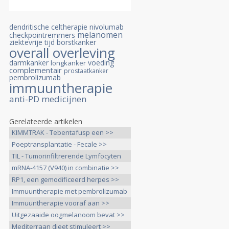
dendritische celtherapie
nivolumab
melanomen
checkpointremmers
ziektevrije tijd
borstkanker
overall overleving
darmkanker
voeding
longkanker
complementair
prostaatkanker
pembrolizumab
immuuntherapie
anti-PD medicijnen
Gerelateerde artikelen
KIMMTRAK - Tebentafusp een >>
Poeptransplantatie - Fecale >>
TIL - Tumorinfiltrerende Lymfocyten
>>
mRNA-4157 (V940) in combinatie >>
RP1, een gemodificeerd herpes >>
Immuuntherapie met pembrolizumab
>>
Immuuntherapie vooraf aan >>
Uitgezaaide oogmelanoom bevat >>
Mediterraan dieet stimuleert >>