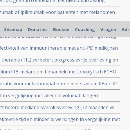
virus, geeft in combinatie met nivolumab alsnog
 vergelijking met alleen pembrolizumab
ienten met uitgezaaide melanoom waar eerder anti-PD
umab of ipilimumab voor patienten met melanomen
eft overall overleving van 45 procent op 10 jaars
atie geeft sterk verbeterde resultaten op overall
 de Keynote 006 studie
Sitemap
Donaties
Boeken
Coaching
Vragen
Adr
n bij patienten met een melanoom
t soms immuuncelkenmerken die patienten gevoelig
doptieve tumor-infiltrerende lymfocyten - TIL)
ffectiviteit van immuuntherapie met anti-PD medicijnen
iënten met een melanoom in een gevorderd stadium
therapie (TIL) verbetert progressievrije overleving en
patiënten met gevorderd melanoom (Stadium IIIc - IV) in
adium IIIB-melanoom behandeld met oncolytisch ECHO-
munotherapie met ipilimumab.
tale remissie en is nu al 10 jaar klinisch kankervrij na
ratie voor melanoompatienten met stadium IIB en IIC
ijden en recidief met 35 procent in vergelijking met een
t in vergelijking met alleen nivolumab langere
 gevorderde melanoom
ft betere mediane overall overleving (72 maanden vs
ab of alleen ipilimumab bij patienten met inoperabele
tevrije tijd en minder bijwerkingen in vergelijking met
 ipilimumab bij patiënten met een geopereerd