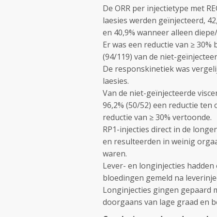
De ORR per injectietype met RE
laesies werden geïnjecteerd, 42
en 40,9% wanneer alleen diepe/v
Er was een reductie van ≥ 30% b
(94/119) van de niet-geïnjecteer
De responskinetiek was vergeli
laesies.
Van de niet-geïnjecteerde visc
96,2% (50/52) een reductie ten
reductie van ≥ 30% vertoonde.
RP1-injecties direct in de lon
en resulteerden in weinig orga
waren.
Lever- en longinjecties hadden 
bloedingen gemeld na leverinjec
Longinjecties gingen gepaard 
doorgaans van lage graad en 