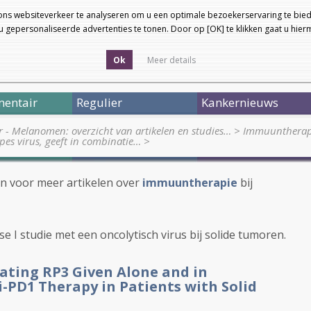
ons websiteverkeer te analyseren om u een optimale bezoekerservaring te bied
 gepersonaliseerde advertenties te tonen. Door op [OK] te klikken gaat u hie
Ok
Meer details
entair
Regulier
Kankernieuws
r - Melanomen: overzicht van artikelen en studies…
>
Immuuntherapi
pes virus, geeft in combinatie…
>
en voor meer artikelen over
immuuntherapie
bij
ase I studie met een oncolytisch virus bij solide tumoren.
uating RP3 Given Alone and in
-PD1 Therapy in Patients with Solid