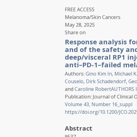
FREE ACCESS
Melanoma/Skin Cancers
May 28, 2025
Share on
Response analysis fo
and of the safety and
deep/visceral RP1 inj
anti–PD-1–failed mel
Authors
:
Gino Kim
In
,
Michael K.
Couselo
,
Dirk
Schadendorf
,
Geo
and
Caroline
Robert
AUTHORS I
Publication
:
Journal of Clinical
Volume
43
,
Number
16_suppl
https://doi.org/10.1200/JCO.202
Abstract
9537