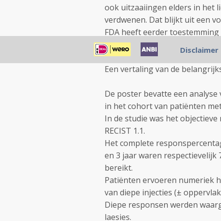
ook uitzaaiingen elders in het 
verdwenen. Dat blijkt uit een 
FDA heeft eerder toestemming ge
een nieuw besluit nemen of de
Disclaimer
Een vertaling van de belangrijks
De poster bevatte een analyse 
in het cohort van patiënten me
In de studie was het objectiev
RECIST 1.1.
Het complete responspercentage 
en 3 jaar waren respectievelijk
bereikt.
Patiënten ervoeren numeriek h
van diepe injecties (± oppervlak
Diepe responsen werden waarge
laesies.