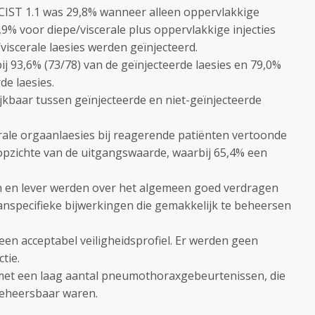
CIST 1.1 was 29,8% wanneer alleen oppervlakkige
,9% voor diepe/viscerale plus oppervlakkige injecties
iscerale laesies werden geïnjecteerd.
ij 93,6% (73/78) van de geïnjecteerde laesies en 79,0%
de laesies.
jkbaar tussen geïnjecteerde en niet-geïnjecteerde
erale orgaanlaesies bij reagerende patiënten vertoonde
 opzichte van de uitgangswaarde, waarbij 65,4% een
gen en lever werden over het algemeen goed verdragen
anspecifieke bijwerkingen die gemakkelijk te beheersen
een acceptabel veiligheidsprofiel. Er werden geen
tie.
met een laag aantal pneumothoraxgebeurtenissen, die
beheersbaar waren.