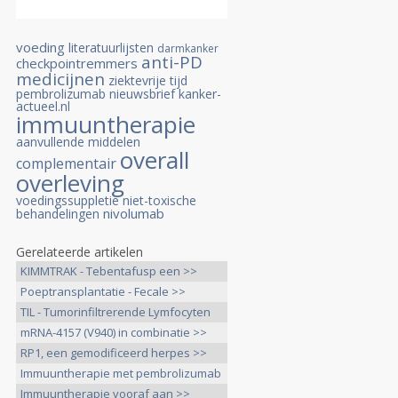
voeding
literatuurlijsten
darmkanker
anti-PD
checkpointremmers
medicijnen
ziektevrije tijd
pembrolizumab
nieuwsbrief kanker-
actueel.nl
immuuntherapie
aanvullende middelen
overall
complementair
overleving
voedingssuppletie
niet-toxische
nivolumab
behandelingen
Gerelateerde artikelen
KIMMTRAK - Tebentafusp een >>
Poeptransplantatie - Fecale >>
TIL - Tumorinfiltrerende Lymfocyten
>>
mRNA-4157 (V940) in combinatie >>
RP1, een gemodificeerd herpes >>
Immuuntherapie met pembrolizumab
>>
Immuuntherapie vooraf aan >>