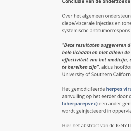
Conclusie van de onderzoeke
Over het algemeen ondersteune
diepe/viscerale injecties en to
systemische antitumorrespons 
"Deze resultaten suggereren dat
hele lichaam en niet alleen de
effectiviteit van het medicijn
te bereiken zijn"
, aldus hoofd
University of Southern Californ
Het gemodicifeerde
herpes vi
aanvulling op het eerder doo
laherparepvec)
een ander gemo
wordt geinjecteeerd in opperv
Hier het abstract van de IGNYT