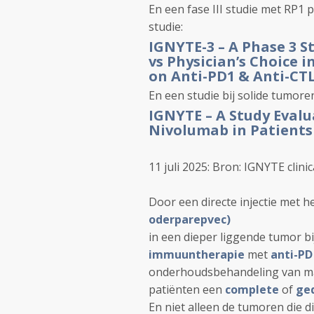
En een fase III studie met RP1
studie:
IGNYTE-3 – A Phase 3 
vs Physician’s Choice
on Anti-PD1 & Anti-CT
En een studie bij solide tumor
IGNYTE
– A Study Eval
Nivolumab in Patients
11 juli 2025: Bron: IGNYTE clinica
Door een directe injectie met 
oderparepvec)
in een dieper liggende tumor b
immuuntherapie
met
anti-PD
onderhoudsbehandeling van ma
patiënten een
complete
of
ged
En niet alleen de tumoren die 