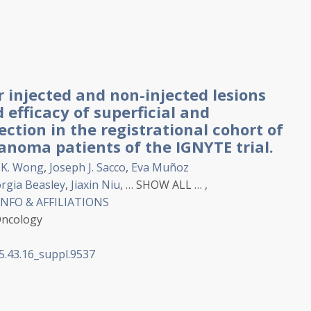
r injected and non-injected lesions
 efficacy of superficial and
ection in the registrational cohort of
anoma patients of the IGNYTE trial.
K.
Wong
,
Joseph J.
Sacco
,
Eva
Muñoz
rgia
Beasley
,
Jiaxin
Niu
,
…
SHOW ALL
…
,
NFO & AFFILIATIONS
 Oncology
5.43.16_suppl.9537