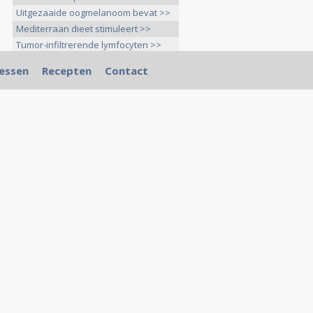
Uitgezaaide oogmelanoom bevat >>
Mediterraan dieet stimuleert >>
Tumor-infiltrerende lymfocyten >>
essen
Recepten
Contact