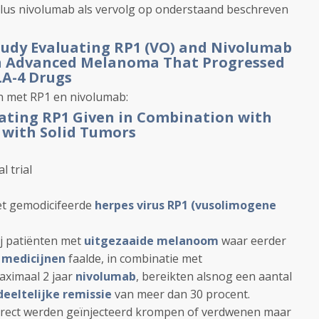
 plus nivolumab als vervolg op onderstaand beschreven
Study Evaluating RP1 (VO) and Nivolumab
 in Advanced Melanoma That Progressed
LA-4 Drugs
en met RP1 en nivolumab:
uating RP1 Given in Combination with
 with Solid Tumors
l trial
het gemodicifeerde
herpes virus RP1 (vusolimogene
ij patiënten met
uitgezaaide melanoom
waar eerder
 medicijnen
faalde, in combinatie met
ximaal 2 jaar
nivolumab
, bereikten alsnog een aantal
eeltelijke remissie
van meer dan 30 procent.
direct werden geïnjecteerd krompen of verdwenen maar