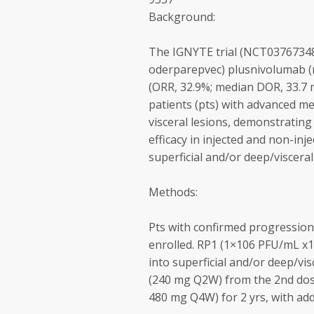
Background:
The IGNYTE trial (NCT03767348
oderparepvec) plusnivolumab (ni
(ORR, 32.9%; median DOR, 33.7 
patients (pts) with advanced m
visceral lesions, demonstrating
efficacy in injected and non-inje
superficial and/or deep/visceral
Methods:
Pts with confirmed progression
enrolled. RP1 (1×10
6
PFU/mL x1
into superficial and/or deep/vi
(240 mg Q2W) from the 2
nd
dos
480 mg Q4W) for 2 yrs, with addi