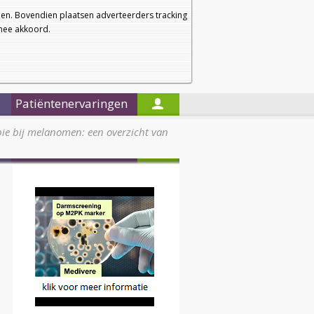
a
a
Startpagina
Nieuwsbrief
a
en. Bovendien plaatsen adverteerders tracking
rmee akkoord.
Alleen in de titels zoeken
Patiëntenervaringen
e bij melanomen: een overzicht van