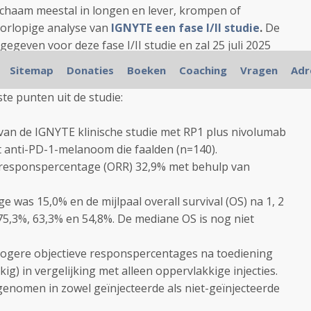
lichaam meestal in longen en lever, krompen of
voorlopige analyse van
IGNYTE een fase I/II studie
.
De
geven voor deze fase I/II studie en zal 25 juli 2025
ze studie mag worden voortgezet.
Sitemap
Donaties
Boeken
Coaching
Vragen
Adr
te punten uit de studie:
van de IGNYTE klinische studie met RP1 plus nivolumab
t anti-PD-1-melanoom die faalden (n=140).
e responspercentage (ORR) 32,9% met behulp van
was 15,0% en de mijlpaal overall survival (OS) na 1, 2
 75,3%, 63,3% en 54,8%. De mediane OS is nog niet
ogere objectieve responspercentages na toediening
kig) in vergelijking met alleen oppervlakkige injecties.
nomen in zowel geïnjecteerde als niet-geïnjecteerde