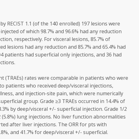
by RECIST 1.1 (of the 140 enrolled) 197 lesions were
-injected of which 98.7% and 96.6% had any reduction
ion, respectively. For visceral lesions, 85.7% of
cted lesions had any reduction and 85.7% and 65.4% had
4 patients had superficial only injections, and 36 had
ections.
nt (TRAEs) rates were comparable in patients who were
to patients who received deep/visceral injections,
 illness, and injection-site pain, which were numerically
 superficial group. Grade ≥3 TRAEs occurred in 14.4% of
8.3% by deep/visceral +/- superficial injection. Grade 1/2
5.8%) lung injections. No liver function abnormalities
ted after liver injections. The ORR for pts with
9.8%, and 41.7% for deep/visceral +/- superficial.