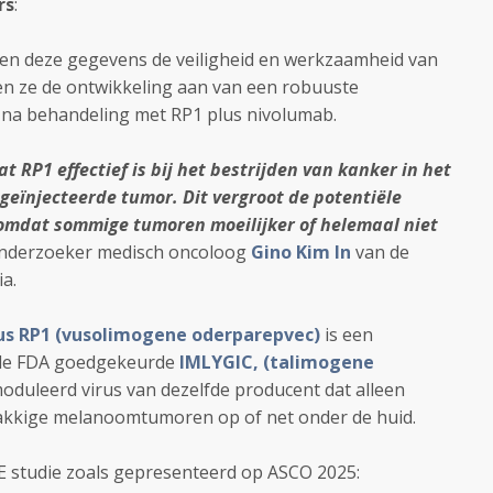
rs
:
n deze gegevens de veiligheid en werkzaamheid van
nen ze de ontwikkeling aan van een robuuste
na behandeling met RP1 plus nivolumab.
 RP1 effectief is bij het bestrijden van kanker in het
 geïnjecteerde tumor. Dit vergroot de potentiële
, omdat sommige tumoren moeilijker of helemaal niet
onderzoeker medisch oncoloog
Gino Kim In
van de
ia.
rus RP1 (vusolimogene oderparepvec)
is een
r de FDA goedgekeurde
IMLYGIC, (talimogene
duleerd virus van dezelfde producent dat alleen
lakkige melanoomtumoren op of net onder de huid.
E studie zoals gepresenteerd op ASCO 2025: