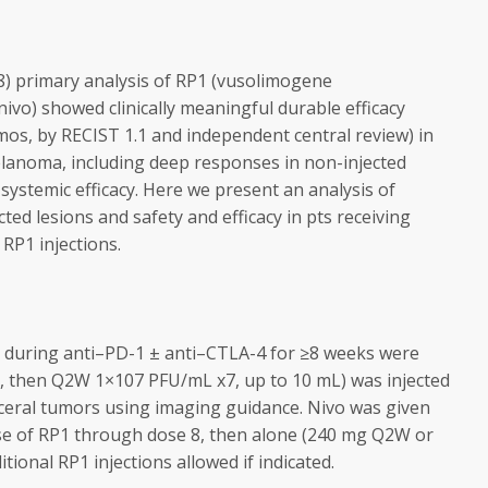
) primary analysis of RP1 (vusolimogene
vo) showed clinically meaningful durable efficacy
mos, by RECIST 1.1 and independent central review) in
elanoma, including deep responses in non-injected
 systemic efficacy. Here we present an analysis of
cted lesions and safety and efficacy in pts receiving
 RP1 injections.
 during anti–PD-1 ± anti–CTLA-4 for ≥8 weeks were
, then Q2W 1×10
7
PFU/mL x7, up to 10 mL) was injected
sceral tumors using imaging guidance. Nivo was given
e of RP1 through dose 8, then alone (240 mg Q2W or
tional RP1 injections allowed if indicated.