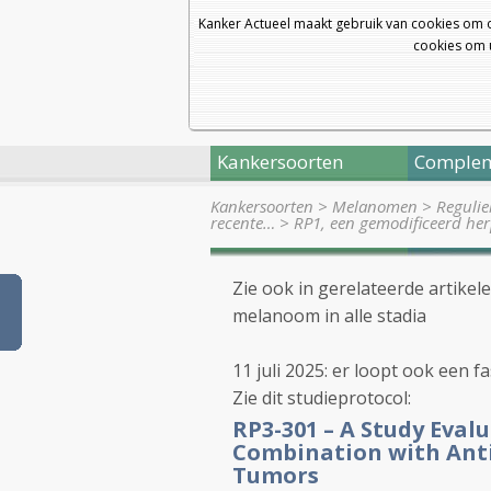
Kanker Actueel maakt gebruik van cookies om 
cookies om u
Kankersoorten
Complem
Kankersoorten
>
Melanomen
>
Regulie
recente…
>
RP1, een gemodificeerd her
Zie ook in gerelateerde artikel
melanoom in alle stadia
11 juli 2025: er loopt ook een f
Zie dit studieprotocol:
RP3-301 – A Study Eval
Combination with Anti
Tumors