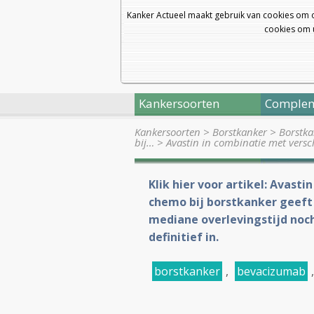
Kanker Actueel maakt gebruik van cookies om 
cookies om u
Kankersoorten
Complem
Kankersoorten
>
Borstkanker
>
Borstka
bij…
>
Avastin in combinatie met vers
Klik hier voor artikel: Avast
chemo bij borstkanker geeft 
mediane overlevingstijd noch
definitief in.
borstkanker
,
bevacizumab