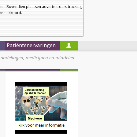
a
a
Startpagina
Nieuwsbrief
a
en. Bovendien plaatsen adverteerders tracking
rmee akkoord.
Alleen in de titels zoeken
Patiëntenervaringen
handelingen, medicijnen en middelen