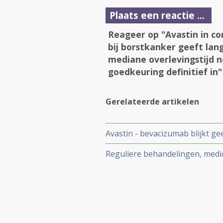
Plaats een reactie ...
Reageer op "Avastin in c
bij borstkanker geeft lang
mediane overlevingstijd n
goedkeuring definitief in"
Gerelateerde artikelen
Avastin - bevacizumab blijkt 
chemo aldus de FDA. FDA heeft 
Reguliere behandelingen, medic
ingetrokken.