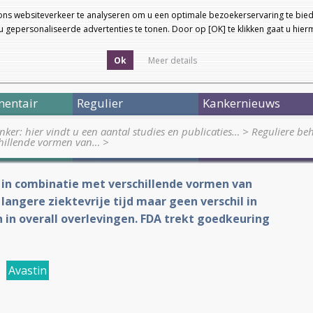
ons websiteverkeer te analyseren om u een optimale bezoekerservaring te bied
 gepersonaliseerde advertenties te tonen. Door op [OK] te klikken gaat u hie
Ok
Meer details
entair
Regulier
Kankernieuws
nker: hier vindt u een aantal studies en publicaties…
>
Reguliere be
chillende vormen van…
>
in in combinatie met verschillende vormen van
langere ziektevrije tijd maar geen verschil in
 in overall overlevingen. FDA trekt goedkeuring
,
Avastin