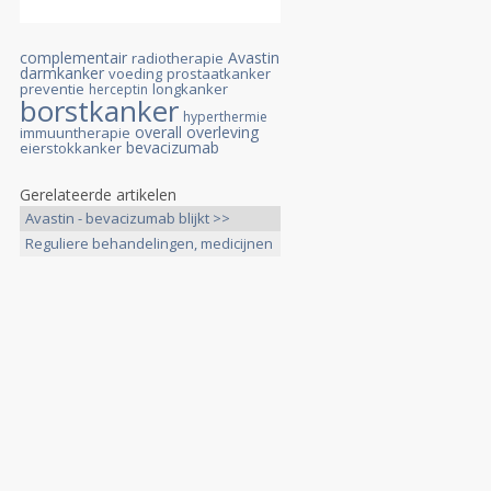
complementair
Avastin
radiotherapie
darmkanker
voeding
prostaatkanker
preventie
longkanker
herceptin
borstkanker
hyperthermie
overall overleving
immuuntherapie
bevacizumab
eierstokkanker
Gerelateerde artikelen
Avastin - bevacizumab blijkt >>
Reguliere behandelingen, medicijnen
>>