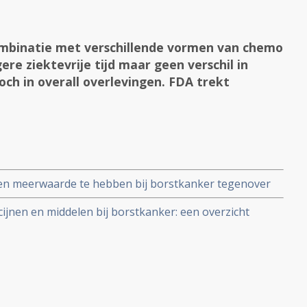
ombinatie met verschillende vormen van chemo
ere ziektevrije tijd maar geen verschil in
och in overall overlevingen. FDA trekt
geen meerwaarde te hebben bij borstkanker tegenover
eerdere vroegtijdige goedkeuring nu definitief
ijnen en middelen bij borstkanker: een overzicht