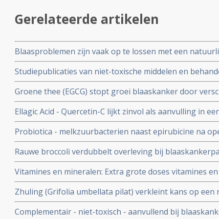
Gerelateerde artikelen
Blaasproblemen zijn vaak op te lossen met een natuurl
kruiden zo stelt tijdschrift placebonocebo in hun tweem
Studiepublicaties van niet-toxische middelen en behandel
juli/augustus 2026
arts-bioloog drs. Engelbert Valstar, gerelateerd aan bl
Groene thee (EGCG) stopt groei blaaskanker door vers
waaronder stimulering van apoptose. Bevestigt reviewst
Ellagic Acid - Quercetin-C lijkt zinvol als aanvulling in
blaaskankerstudies copy 1
Probiotica - melkzuurbacterien naast epirubicine na op
significant langere ziektevrije tijd dan met epirubicine all
Rauwe broccoli verdubbelt overleving bij blaaskanker
gerandomiseerde studie met ruim 200 blaaskankerpati
1
Vitamines en mineralen: Extra grote doses vitamines en 
Calmette-Guerin voorkomt hoog significant een recidief
Zhuling (Grifolia umbellata pilat) verkleint kans op een 
procent minder recidieven na 5 jaar..
groot als BCG, zo niet beter aldus twee gerandomiseerd
Complementair - niet-toxisch - aanvullend bij blaaskank