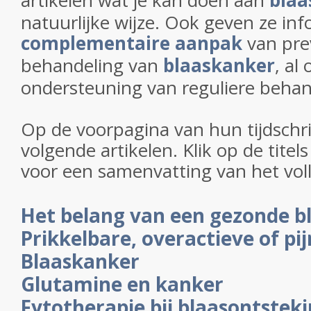
artikelen wat je kan doen aan
blaa
natuurlijke wijze. Ook geven ze inf
complementaire aanpak
van pre
behandeling van
blaaskanker
, al 
ondersteuning van reguliere beha
Op de voorpagina van hun tijdschri
volgende artikelen. Klik op de titel
voor een samenvatting van het volle
Het belang van een gezonde b
Prikkelbare, overactieve of pij
Blaaskanker
Glutamine en kanker
Fytotherapie bij blaasontstek