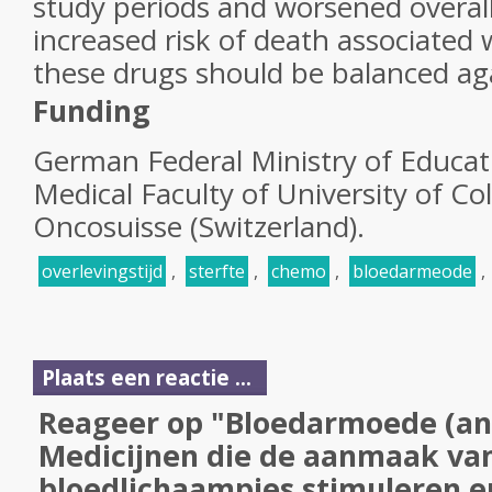
study periods and worsened overall
increased risk of death associated
these drugs should be balanced aga
Funding
German Federal Ministry of Educat
Medical Faculty of University of Co
Oncosuisse (Switzerland).
overlevingstijd
,
sterfte
,
chemo
,
bloedarmeode
,
Plaats een reactie ...
Reageer op "Bloedarmoede (ane
Medicijnen die de aanmaak va
bloedlichaampjes stimuleren e