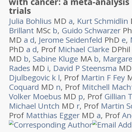
with cancer: a meta-analysis
trials
Julia Bohlius
MD
a
,
Kurt Schmidlin
Brillant
MSc
b
,
Guido Schwarzer
P
MD
a
d
,
Jerome Seidenfeld
PhD
e
,
PhD
a
d
,
Prof
Michael Clarke
DPhi
MD
b
,
Sabine Kluge
MA
b
,
Margare
Rades
MD
i
,
David P Steensma
M
Djulbegovic
k
l
,
Prof
Martin F Fey
Coquard
MD
n
,
Prof
Mitchell Mach
Volker Moebus
MD
p
,
Prof
Gillian
Michael Untch
MD
r
,
Prof
Martin 
Prof
Matthias Egger
MD
a
,
Prof
An