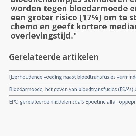
worden tegen bloedarmoede e
een groter risico (17%) om te s
chemo en geeft kortere media
overlevingstijd."
Gerelateerde artikelen
IJzerhoudende voeding naast bloedtransfusies verminde
bloedarmoede door chemo tegenover oraal in te nemen i
Bloedarmoede, het geven van bloedtransfusies (ESA's) 
vergroot de kans op eerder overlijden. Blijkt uit Nederl
EPO gerelateerde middelen zoals Epoetine alfa , oppe
zorgen voor betere kwaliteit van leven, meer energie e
chemokuren als cisplatin, maar vergroot risico op voregt