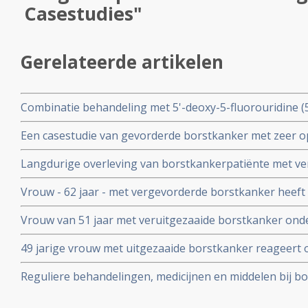
Casestudies"
Gerelateerde artikelen
Combinatie behandeling met 5'-deoxy-5-fluorouridine 
(CPA) en medroxyprogesterone acetate (MPA) als pijnver
Een casestudie van gevorderde borstkanker met zeer op
borstkankerpatiënten succesvol.
behandeling met combinatietherapie van 5'-DFUR en M
Langdurige overleving van borstkankerpatiënte met ve
met combinatie behandeling van 5'-deoxy-5-fluorouridi
Vrouw - 62 jaar - met vergevorderde borstkanker heeft 
medroxyprogesterone acetate (MPA)
behandeling met combinatietherapie van 5'-DFUR en M
Vrouw van 51 jaar met veruitgezaaide borstkanker ond
behandeling chemo endocrine-therapie van CEF (cycloph
49 jarige vrouw met uitgezaaide borstkanker reageer
fluorouracil) en 5'-DFUR (5'-deoxy-5-fluorouridine) +
status bijzonder goed op combinatie behandeling met o.
acetate)
Reguliere behandelingen, medicijnen en middelen bij bo
fluorouridine en MPA - medroxyprogesterone acetate.