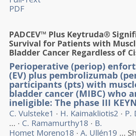
PDF
PADCEV™ Plus Keytruda® Signif
Survival for Patients with Muscl
Bladder Cancer Regardless of Cis
Perioperative (periop) enfo
(EV) plus pembrolizumab (pe
participants (pts) with muscl
bladder cancer (MIBC) who ar
ineligible: The phase III KE
C.
Vulsteke
1
∙
H.
Kaimakliotis
2
∙
P.
…
∙
C.
Ramamurthy
18
∙
B.
Homet
Moreno
18
∙
A.
Ullén
19
…
S