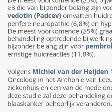
De meest voorkomende (≥5%) bijw
≥3 die van bijzonder belang zijn vo
vedotin (Padcev)
omvatten huidrea
perifere neuropathie (6,8%) en hyp
De meest voorkomende (≥5%) graad
behandeling optredende bijwerkin
bijzonder belang zijn voor
pembro
ernstige huidreacties (11,8%).
Volgens
Michiel van der Heijden
Oncoloog
in het Anthonie van Le
ziekenhuis en een van de mede on
deze studie zal deze behandeling 
blaaskanker behoorlijk veranderen