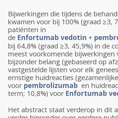
Bijwerkingen die tijdens de behand
kwamen voor bij 100% (graad ≥3, 7
patiënten in
de
Enfortumab vedotin
+
pembr
bij 64,8% (graad ≥3, 45,9%) in de 
meest voorkomende bijwerkingen 
bijzonder belang (gebaseerd op afz
vastgestelde lijsten voor elk gene
ernstige huidreacties (gezamenlijk
voor
pembrolizumab
en huidreac
term; 10,8%) voor
Enfortumab ve
Het abstract staat verderop in dit a
verder hieronder over eerdere publ