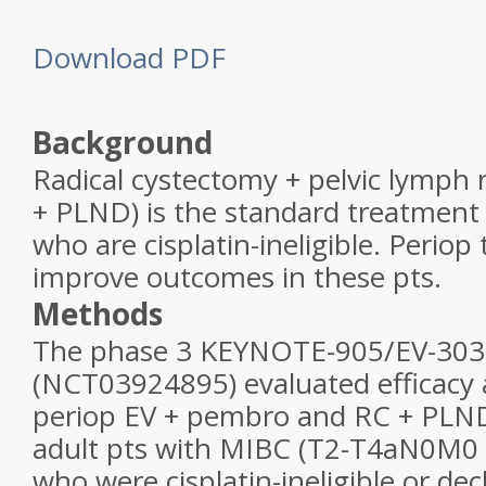
Download PDF
Background
Radical cystectomy + pelvic lymph 
+ PLND) is the standard treatment
who are cisplatin-ineligible. Perio
improve outcomes in these pts.
Methods
The phase 3 KEYNOTE-905/EV-303
(NCT03924895) evaluated efficacy 
periop EV + pembro and RC + PLN
adult pts with MIBC (T2-T4aN0M0
who were cisplatin-ineligible or decl