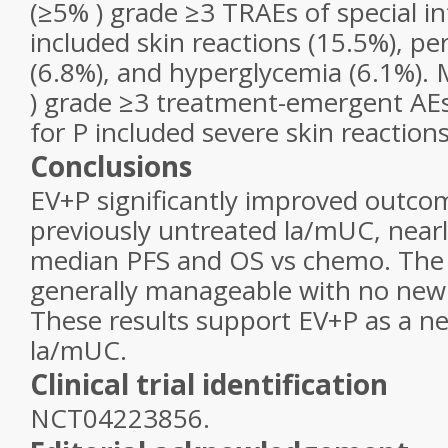
(≥5% ) grade ≥3 TRAEs of special in
included skin reactions (15.5%), p
(6.8%), and hyperglycemia (6.1%)
) grade ≥3 treatment-emergent AEs 
for P included severe skin reactions
Conclusions
EV+P significantly improved outcom
previously untreated la/mUC, nearl
median PFS and OS vs chemo. The s
generally manageable with no new 
These results support EV+P as a n
la/mUC.
Clinical trial identification
NCT04223856.