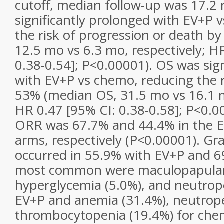
cutoff, median follow-up was 17.2
significantly prolonged with EV+P 
the risk of progression or death b
12.5 mo vs 6.3 mo, respectively; H
0.38-0.54]; P<0.00001). OS was sig
with EV+P vs chemo, reducing the r
53% (median OS, 31.5 mo vs 16.1 m
HR 0.47 [95% CI: 0.38-0.58]; P<0.
ORR was 67.7% and 44.4% in the 
arms, respectively (P<0.00001). G
occurred in 55.9% with EV+P and 
most common were maculopapular 
hyperglycemia (5.0%), and neutrope
EV+P and anemia (31.4%), neutrope
thrombocytopenia (19.4%) for c