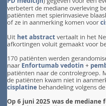
PD medicijn
) gegeven voor een ev
verbetert de mediane overleving be
patiënten met spierinvasieve blaa
of ze in aanmerking komen voor
c
Uit
het abstract
vertaalt in het N
afkortingen voluit gemaakt voor be
170 patiënten werden gerandomis
naar
Enfortumab vedotin
+
pemb
patiënten naar de controlegroep.
de patiënten kwam niet in aanmer
cisplatine
behandeling volgens de 
Op 6 juni 2025 was de mediane 