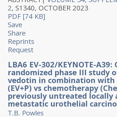
2
,
S1340,
OCTOBER 2023
PDF [74 KB]
Save
Share
Reprints
Request
LBA6 EV-302/KEYNOTE-A39: O
randomized phase III study 
vedotin in combination wit
(EV+P) vs chemotherapy (Ch
previously untreated locally
metastatic urothelial carcin
T.B. Powles