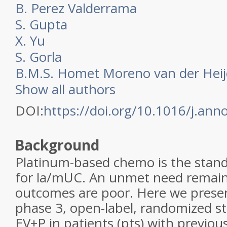
B. Perez Valderrama
S. Gupta
X. Yu
S. Gorla
B.M.S. Homet Moreno van der Hei
Show all authors
DOI:
https://doi.org/10.1016/j.ann
Background
Platinum-based chemo is the stand
for la/mUC. An unmet need remain
outcomes are poor. Here we presen
phase 3, open-label, randomized s
EV+P in patients (pts) with previou