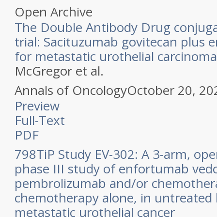
Open Archive
The Double Antibody Drug conjuga
trial: Sacituzumab govitecan plus
for metastatic urothelial carcinoma
McGregor et al.
Annals of Oncology
October 20, 20
Preview
Full-Text
PDF
798TiP Study EV-302: A 3-arm, ope
phase III study of enfortumab vedo
pembrolizumab and/or chemothera
chemotherapy alone, in untreated l
metastatic urothelial cancer