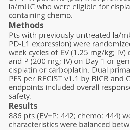
la/mUC who were eligible for cispla
containing chemo.
Methods
Pts with previously untreated la/m
PD-L1 expression) were randomized 
week cycles of EV (1.25 mg/kg; IV)
and P (200 mg; IV) on Day 1 or gem
cisplatin or carboplatin. Dual pri
PFS per RECIST v1.1 by BICR and O
endpoints included overall respons
safety.
Results
886 pts (EV+P: 442; chemo: 444) w
characteristics were balanced betw