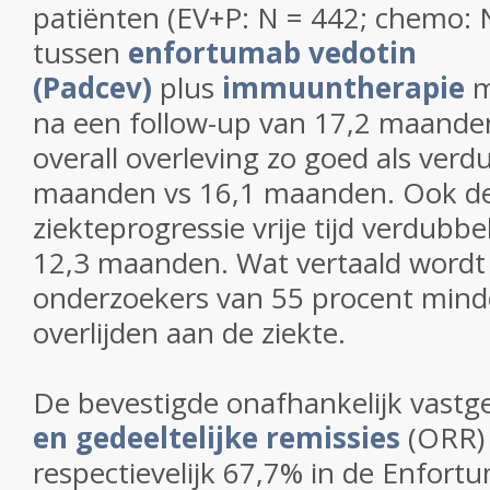
patiënten (EV+P: N = 442; chemo: 
tussen
enfortumab vedotin
(Padcev)
plus
immuuntherapie
na een follow-up
van 17,2 maanden
overall overleving zo goed als ver
maanden vs 16,1 maanden. Ook d
ziekteprogressie vrije tijd verdubb
12,3 maanden. Wat vertaald wordt
onderzoekers van 55 procent mind
overlijden aan de ziekte.
De bevestigde onafhankelijk vastg
en gedeeltelijke remissies
(ORR)
respectievelijk 67,7% in de Enfort