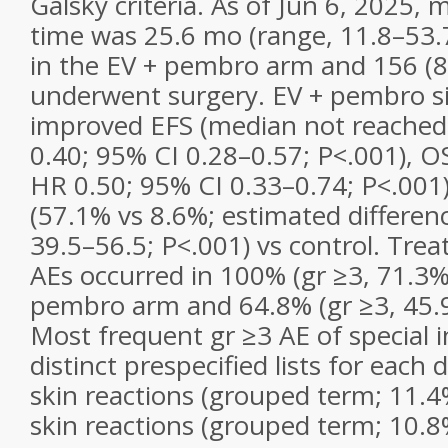
Galsky criteria. As of Jun 6, 2025,
time was 25.6 mo (range, 11.8–53.7
in the EV + pembro arm and 156 (89
underwent surgery. EV + pembro si
improved EFS (median not reached
0.40; 95% CI 0.28–0.57;
P
<.001), O
HR 0.50; 95% CI 0.33–0.74;
P
<.001
(57.1% vs 8.6%; estimated differen
39.5–56.5;
P
<.001) vs control. Tr
AEs occurred in 100% (gr ≥3, 71.3%)
pembro arm and 64.8% (gr ≥3, 45.9%
Most frequent gr ≥3 AE of special 
distinct prespecified lists for each
skin reactions (grouped term; 11.
skin reactions (grouped term; 10.8%