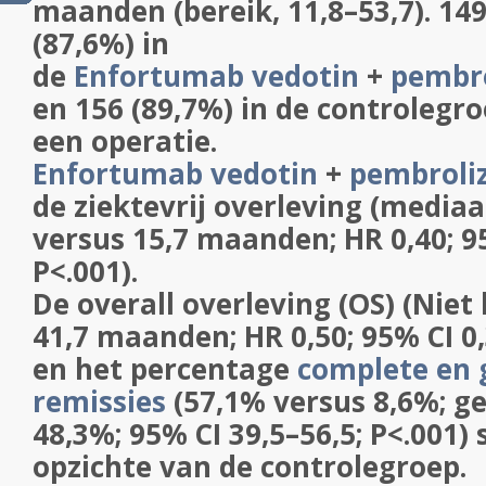
maanden (bereik, 11,8–53,7). 14
(87,6%) in
de
Enfortumab vedotin
+
pembr
en 156 (89,7%) in de controlegr
een operatie.
Enfortumab vedotin
+
pembrol
de ziektevrij overleving (mediaa
versus 15,7 maanden; HR 0,40; 95
P<.001).
De overall overleving (OS) (Niet
41,7 maanden; HR 0,50; 95% CI 0,
en het percentage
complete en g
remissies
(57,1% versus 8,6%; ge
48,3%; 95% CI 39,5–56,5; P<.001) 
opzichte van de controlegroep.