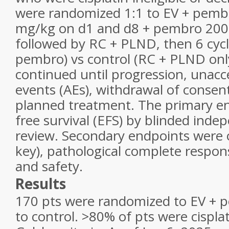
were randomized 1:1 to EV + pembr
mg/kg on d1 and d8 + pembro 20
followed by RC + PLND, then 6 cycl
pembro) vs control (RC + PLND onl
continued until progression, unacc
events (AEs), withdrawal of consen
planned treatment. The primary e
free survival (EFS) by blinded inde
review. Secondary endpoints were o
key), pathological complete respons
and safety.
Results
170 pts were randomized to EV + 
to control. >80% of pts were cisplat