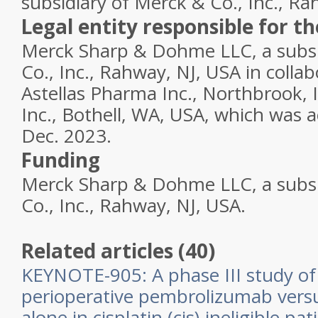
subsidiary of Merck & Co., Inc., Ra
Legal entity responsible for t
Merck Sharp & Dohme LLC, a subsi
Co., Inc., Rahway, NJ, USA in colla
Astellas Pharma Inc., Northbrook,
Inc., Bothell, WA, USA, which was a
Dec. 2023.
Funding
Merck Sharp & Dohme LLC, a subsi
Co., Inc., Rahway, NJ, USA.
Related articles (40)
KEYNOTE-905: A phase III study of
perioperative pembrolizumab vers
alone in cisplatin (cis)-ineligible pat