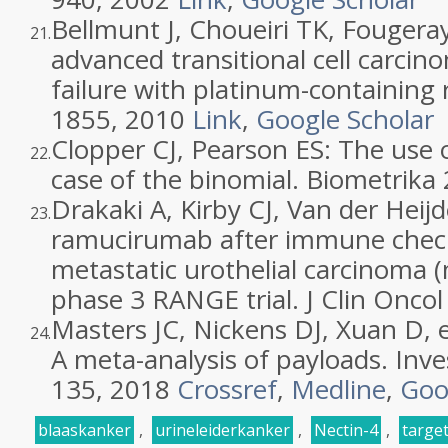
Bellmunt J, Choueiri TK, Fougeray 
21.
advanced transitional cell carcin
failure with platinum-containing 
1855, 2010
Link
,
Google Scholar
Clopper CJ, Pearson ES: The use of
22.
case of the binomial. Biometrik
Drakaki A, Kirby CJ, Van der Heij
23.
ramucirumab after immune checkp
metastatic urothelial carcinoma 
phase 3 RANGE trial. J Clin Onco
Masters JC, Nickens DJ, Xuan D, et
24.
A meta-analysis of payloads. Inv
135, 2018
Crossref
,
Medline
,
Goo
blaaskanker
,
urineleiderkanker
,
Nectin-4
,
targe