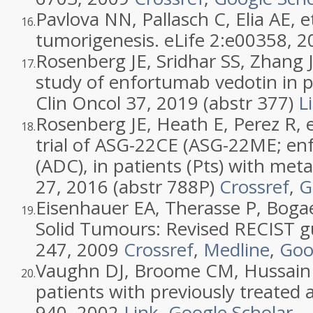
Pavlova NN, Pallasch C, Elia AE, et
16.
tumorigenesis. eLife 2:e00358, 
Rosenberg JE, Sridhar SS, Zhang J
17.
study of enfortumab vedotin in pa
Clin Oncol 37, 2019 (abstr 377)
L
Rosenberg JE, Heath E, Perez R, et
18.
trial of ASG-22CE (ASG-22ME; en
(ADC), in patients (Pts) with met
27, 2016 (abstr 788P)
Crossref
,
G
Eisenhauer EA, Therasse P, Bogaer
19.
Solid Tumours: Revised RECIST gui
247, 2009
Crossref
,
Medline
,
Goo
Vaughn DJ, Broome CM, Hussain M, 
20.
patients with previously treated 
940, 2002
Link
,
Google Scholar