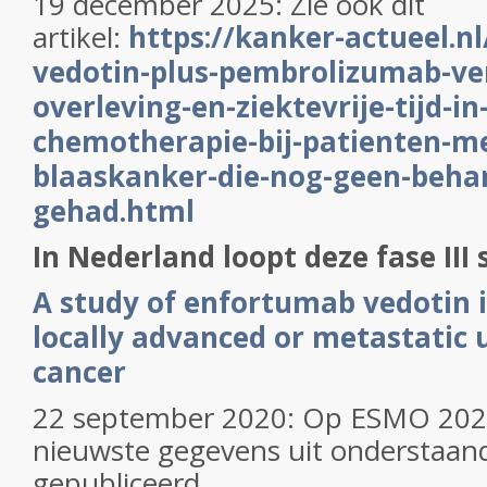
19 december 2025: Zie ook dit
artikel:
https://kanker-actueel.n
vedotin-plus-pembrolizumab-ver
overleving-en-ziektevrije-tijd-in
chemotherapie-bij-patienten-m
blaaskanker-die-nog-geen-beha
gehad.html
In Nederland loopt deze fase III 
A study of enfortumab vedotin i
locally advanced or metastatic 
cancer
22 september 2020: Op ESMO 202
nieuwste gegevens uit onderstaand
gepubliceerd.