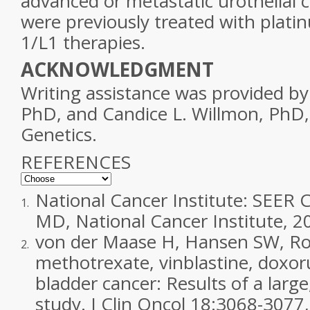
advanced or metastatic urothelial
were previously treated with plat
1/L1 therapies.
ACKNOWLEDGMENT
Writing assistance was provided by
PhD, and Candice L. Willmon, PhD, 
Genetics.
REFERENCES
National Cancer Institute: SEER 
1.
MD, National Cancer Institute, 
von der Maase H, Hansen SW, Robe
2.
methotrexate, vinblastine, doxoru
bladder cancer: Results of a large
study. J Clin Oncol 18:3068-3077