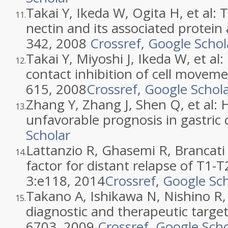
Takai Y, Ikeda W, Ogita H, et al:
11.
nectin and its associated protein
342, 2008
Crossref
,
Google Schol
Takai Y, Miyoshi J, Ikeda W, et al
12.
contact inhibition of cell moveme
615, 2008
Crossref
,
Google Schol
Zhang Y, Zhang J, Shen Q, et al: 
13.
unfavorable prognosis in gastric
Scholar
Lattanzio R, Ghasemi R, Brancati 
14.
factor for distant relapse of T1-
3:e118, 2014
Crossref
,
Google Sch
Takano A, Ishikawa N, Nishino R, e
15.
diagnostic and therapeutic targe
6703, 2009
Crossref
,
Google Scho