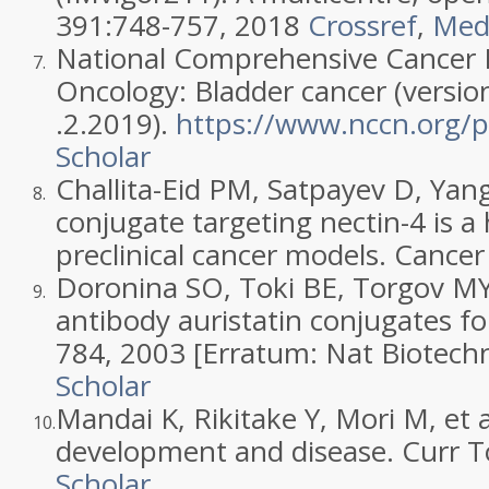
391:748-757, 2018
Crossref
,
Med
National Comprehensive Cancer N
7.
Oncology: Bladder cancer (versio
.2.2019).
https://www.nccn.org/pr
Scholar
Challita-Eid PM, Satpayev D, Yan
8.
conjugate targeting nectin-4 is a
preclinical cancer models. Canc
Doronina SO, Toki BE, Torgov MY
9.
antibody auristatin conjugates f
784, 2003 [Erratum: Nat Biotech
Scholar
Mandai K, Rikitake Y, Mori M, et a
10.
development and disease. Curr T
Scholar