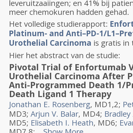
leveruitzaaiingen; en 41% bij patien
meer chemokuren hadden gehad
Het volledige studierapport:
Enfor
Platinum- and Anti–PD-1/L1–Pre
Urothelial Carcinoma
is gratis in 
Hier het abstract van de studie:
Pivotal Trial of Enfortumab 
Urothelial Carcinoma After 
Anti-Programmed Death 1/
Death Ligand 1 Therapy
Jonathan E. Rosenberg
, MD1,2
;
Pe
MD3;
Arjun V. Balar
, MD4;
Bradley
MD5;
Elisabeth I. Heath
, MD6;
Eva
MD7,8; ...
Show More