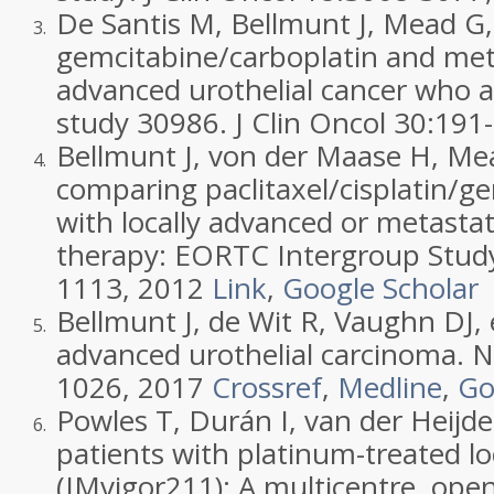
De Santis M, Bellmunt J, Mead G, 
3.
gemcitabine/carboplatin and meth
advanced urothelial cancer who a
study 30986. J Clin Oncol 30:19
Bellmunt J, von der Maase H, Me
4.
comparing paclitaxel/cisplatin/ge
with locally advanced or metastat
therapy: EORTC Intergroup Study
1113, 2012
Link
,
Google Scholar
Bellmunt J, de Wit R, Vaughn DJ,
5.
advanced urothelial carcinoma. 
1026, 2017
Crossref
,
Medline
,
Go
Powles T, Durán I, van der Heijd
6.
patients with platinum-treated lo
(IMvigor211): A multicentre, open