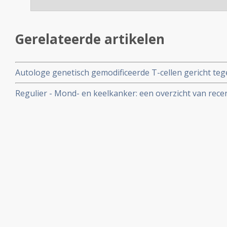
Gerelateerde artikelen
Autologe genetisch gemodificeerde T-cellen gericht te
(HPV) 16 E6 geeft bij patienten met vergevorderde zwa
Regulier - Mond- en keelkanker: een overzicht van rec
HPV gerelateerde kanker uitstekende resultaten copy 1
belangrijke studieresultaten bij hoofd- en halstumoren