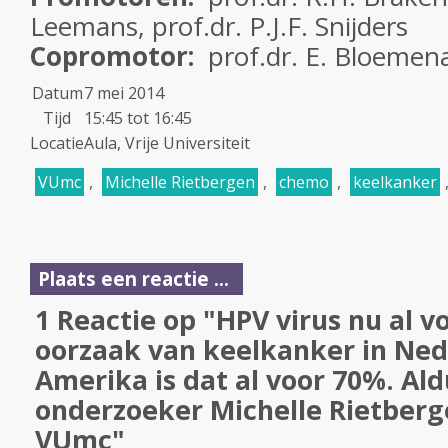
Leemans, prof.dr. P.J.F. Snijders
Copromotor:
prof.dr. E. Bloemen
Datum
7 mei 2014
Tijd
15:45 tot 16:45
Locatie
Aula, Vrije Universiteit
VUmc
,
Michelle Rietbergen
,
chemo
,
keelkanker
Plaats een reactie ...
1 Reactie op "HPV virus nu al v
oorzaak van keelkanker in Ned
Amerika is dat al voor 70%. Ald
onderzoeker Michelle Rietberg
VUmc"