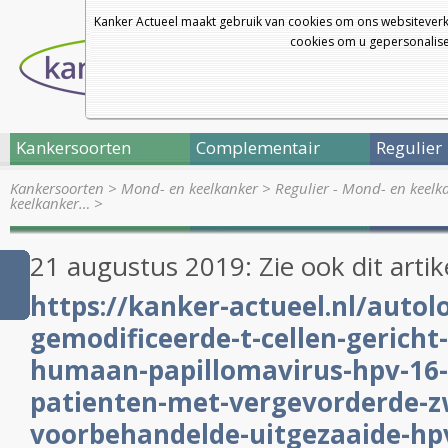
Kanker Actueel maakt gebruik van cookies om ons websiteverk
cookies om u gepersonalisee
Kankersoorten
Complementair
Regulier
Kankersoorten
>
Mond- en keelkanker
>
Regulier - Mond- en keelk
keelkanker…
>
21 augustus 2019: Zie ook dit artik
https://kanker-actueel.nl/autol
gemodificeerde-t-cellen-gericht
humaan-papillomavirus-hpv-16-e
patienten-met-vergevorderde-z
voorbehandelde-uitgezaaide-hpv