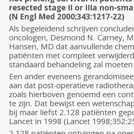
resected stage II or IIIa non-sma
(N Engl Med 2000;343:1217-22)
Als begeleidend schrijven conclude
oncologen, Desmond N. Carney, M
Hansen, MD dat aanvullende chemo
patiënten met compleet verwijder
standaard behandeling zal moeten 
Een ander eveneens gerandomisee
aan dat post-operatieve radiotherap
zoals hierboven genoemd een contr
te zijn. Dat bewijst een wetenscha
bij maar liefst 2.128 patiënten gep
Lancet in 1998 (Lancet 1998;352:2
2.128 patiënten ontvingen na opera