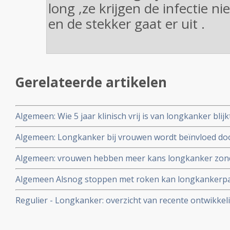
long ,ze krijgen de infectie n
en de stekker gaat er uit .
Gerelateerde artikelen
Algemeen: Wie 5 jaar klinisch vrij is van longkanker blijkt 
Te vaak ontstaat een recidief toch weer na die 5 jaar en
Algemeen: Longkanker bij vrouwen wordt beïnvloed do
voorgesteld.
verschillende grote studies aan. Sterftekans blijkt ook 
Algemeen: vrouwen hebben meer kans longkanker zonde
vrouwelijke longkankerpatienten
mannen blijkt uit studie analyse van gegevens van 136
Algemeen Alsnog stoppen met roken kan longkankerpat
levensverlenging geven.
Regulier - Longkanker: overzicht van recente ontwikkel
artikelen binnen reguliere oncologie voor longkanker.