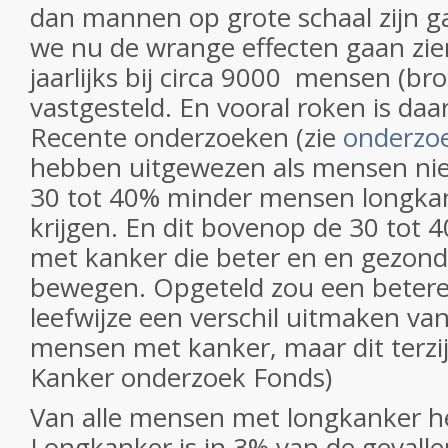
dan mannen op grote schaal zijn 
we nu de wrange effecten gaan zien
jaarlijks bij circa 9000
mensen (bro
vastgesteld. En vooral roken is daa
Recente onderzoeken (zie
onderzo
hebben uitgewezen als mensen nie
30 tot 40% minder mensen longka
krijgen. En dit bovenop de 30 tot
met kanker die beter en en gezon
bewegen. Opgeteld zou een beter
leefwijze een verschil uitmaken va
mensen met kanker, maar dit terzi
Kanker onderzoek Fonds)
Van alle mensen met longkanker h
Longkanker is in 3% van de gevall