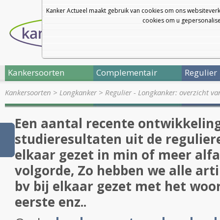
Kanker Actueel maakt gebruik van cookies om ons websiteverk
cookies om u gepersonalisee
Kankersoorten
Complementair
Regulier
Kankersoorten
>
Longkanker
>
Regulier - Longkanker: overzicht v
Een aantal recente ontwikkeling
studieresultaten uit de regulier
elkaar gezet in min of meer alf
volgorde, Zo hebben we alle art
bv bij elkaar gezet met het woo
eerste enz..