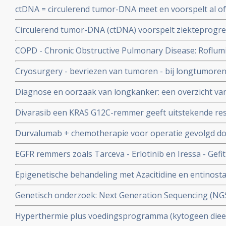
ctDNA = circulerend tumor-DNA meet en voorspelt al of
procent naar 51 procent, aldus gerandomiseerde studie
kankercellen bij patienten met niet-kleincellige longkan
Circulerend tumor-DNA (ctDNA) voorspelt ziekteprogress
operatieve behandeling
kleincellige longkanker (EGFR - mutatie) die worden be
COPD - Chronic Obstructive Pulmonary Disease: Roflumil
tyrosinekinaseremmers
COPD patiënten aldus fase III studie bij 1411 COPD pat
Cryosurgery - bevriezen van tumoren - bij longtumoren
hoopgevend.
Diagnose en oorzaak van longkanker: een overzicht van
ontwikkelingen. Scroll in linkerkolom voor artikelen
Divarasib een KRAS G12C-remmer geeft uitstekende res
ziekteprogressievrije tijd en overall overleving bij patie
Durvalumab + chemotherapie voor operatie gevolgd do
longkanker in vergelijking met sotorasib en adagrasib
chemo geeft meer complete remissies bij patiënten met 
EGFR remmers zoals Tarceva - Erlotinib en Iressa - Gefit
longkanker
artikelen en recente ontwikkelingen.
Epigenetische behandeling met Azacitidine en entinosta
goede resultaten bij uitbehandelde patienten met niet-k
Genetisch onderzoek: Next Generation Sequencing (NG
betere en gerichtere behandeling geven copy 1
Hyperthermie plus voedingsprogramma (kytogeen dieet