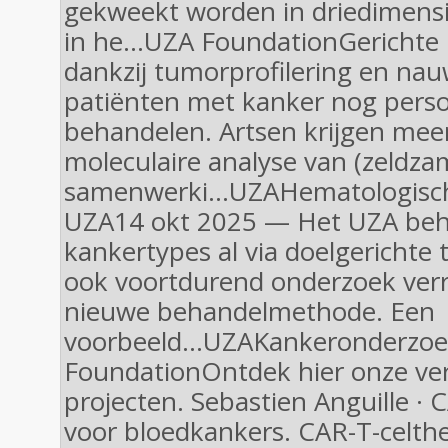
gekweekt worden in driedimensi
in he...UZA FoundationGerichte
dankzij tumorprofilering en nau
patiënten met kanker nog perso
behandelen. Artsen krijgen meer
moleculaire analyse van (zeldz
samenwerki...UZAHematologisch
UZA14 okt 2025 — Het UZA beh
kankertypes al via doelgerichte 
ook voortdurend onderzoek verr
nieuwe behandelmethode. Een
voorbeeld...UZAKankeronderzoe
FoundationOntdek hier onze ver
projecten. Sebastien Anguille · 
voor bloedkankers. CAR-T-celthe