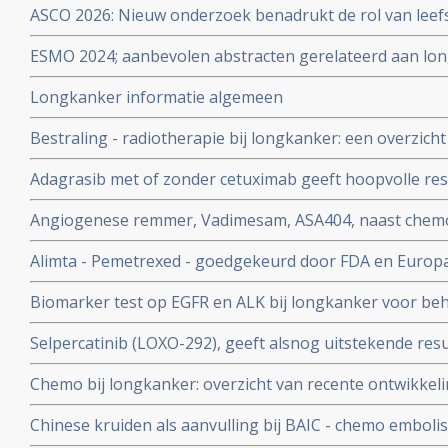
ASCO 2026: Nieuw onderzoek benadrukt de rol van leefs
behandelstrategieën in de kankerzorg.
ESMO 2024; aanbevolen abstracten gerelateerd aan lon
specialisten en oncologen wereldwijd
Longkanker informatie algemeen
Bestraling - radiotherapie bij longkanker: een overzich
en belangrijke artikelen bij elkaar gezet. Update 15 apri
Adagrasib met of zonder cetuximab geeft hoopvolle res
darmkanker met gemuteerde KRAS G12C copy 1
Angiogenese remmer, Vadimesam, ASA404, naast chemo,
effect bij longkanker, aldus fase 3 studie resultaten
Alimta - Pemetrexed - goedgekeurd door FDA en Europa 
longkanker als onderhoudstherapie. Pointbreak fase 3 
Biomarker test op EGFR en ALK bij longkanker voor beha
wegens falen van Alimta
kosteneffectief in gewonnen levensjaren en kwaliteit va
Selpercatinib (LOXO-292), geeft alsnog uitstekende resu
eerst chemo en dan pas biomarkertest. copy 1
respons) met langdurende remissies bij zwaar voorbeha
Chemo bij longkanker: overzicht van recente ontwikkeli
niet-kleincellige longkanker met ook hersenuitzaaiinge
Chinese kruiden als aanvulling bij BAIC - chemo embolis
geeft significant betere overleving - verdubbeling van 