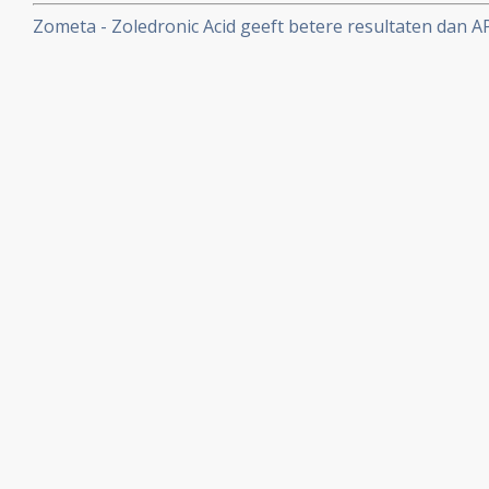
artikelen van verschillende TKI remmers.
Zometa - Zoledronic Acid geeft betere resultaten dan A
botproblemen (breuken bv.), langere tijd tot eerste bo
vermindert significant de botpijn bij in bot uitgezaaide