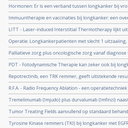
zuurstoftherapie aanvullend op chemo geeft uitsteken
Hormonen: Er is een verband tussen longkanker bij vr
overall overleving (42 maanden) bij patienten met gevor
Na 5 jaar bleken vrouwen uit de hormoongroep een grot
longkanker copy 1 copy 1
Immuuntherapie en vaccinaties bij longkanker: een over
hebben dan vrouwen die geen hormonen gebruikten. 67
en artikelen en recente ontwikkelingen.
longkankerpatienten.
LITT - Laser-induced Interstitial Thermotherapy lijkt u
longkanker met gebruikmaking van uiterst fijne appara
Operatie: Longkankerpatienten met slecht 1 uitzaaiing
tumor voor tumor wordt aangepakt. Dus niet alles tegeli
geopereerd moeten worden en zijn genezend te behande
Palliatieve zorg plus oncologische zorg vanaf diagnose 
analyse
tot langere overleving, betere kwaliteit van leven, bet
PDT - Fotodynamische Therapie kan zeker ook bij long
psychosociale gesteldheid in vergelijking met alleen s
behandeling zijn
Repotrectinib, een TRK remmer, geeft uitstekende resul
gevorderde niet-kleincellige longkanker (Respons van 
R.F.A. - Radio Frequency Ablation - een operatietechni
solide tumoren met een ROS1-fusie copy 1
vernietigd door hitte via holle naalden is ook met succes
Tremelimumab (Imjudo) plus durvalumab (Imfinzi) naas
longkankertumoren.
chemotherapie verbetert ziekte progressievrije tijd en o
Tumor Treating Fields aanvullend op standaard behande
met vergevorderde longkanker en krijgt goedkeuring v
in vergeliking met alleen standaard behandeling bij pati
Tyrosine Kinase remmers (TKI) bij longkanker met EGFR
longkanker, bewijst fase 3 studie LUNAR