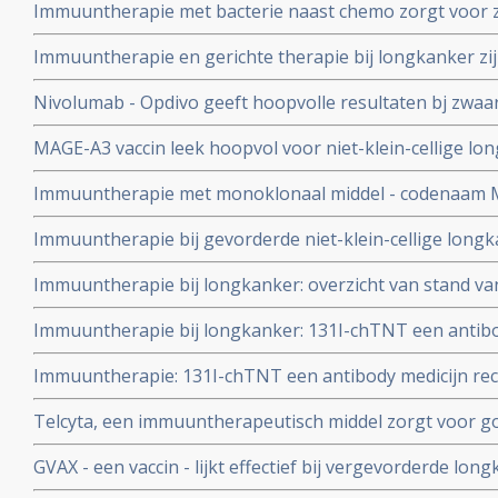
Immuuntherapie met bacterie naast chemo zorgt voor z
inoperabele mesothelioma met ziektecontrole van 90 p
Immuuntherapie en gerichte therapie bij longkanker zij
zijn de verschillen en wanneer deze in te zetten?
Nivolumab - Opdivo geeft hoopvolle resultaten bj zwaa
niet-klein-cellige longkanker met alsnog enkele duurza
MAGE-A3 vaccin leek hoopvol voor niet-klein-cellige long
studie en studie wordt stopgezet door GSK
Immuuntherapie met monoklonaal middel - codenaam 
goede resultaten in fase I studie met 53 patienten met n
Immuuntherapie bij gevorderde niet-klein-cellige longk
te kunnen worden in de nabije toekomst.
Immuuntherapie bij longkanker: overzicht van stand v
studieresultaten van laatste 10 jaar
Immuuntherapie bij longkanker: 131I-chTNT een antibo
ingespoten in de tumoren bij inoperable longkankerpat
Immuuntherapie: 131I-chTNT een antibody medicijn rec
opmerkelijke resultaten in fase I en II studies
tumoren bij inoperable longkankerpatiënten zorgt opn
Telcyta, een immuuntherapeutisch middel zorgt voor goed
resultaten in Fase I-II studies.N.
bij patienten met niet-klein-cellige longkanker
GVAX - een vaccin - lijkt effectief bij vergevorderde lon
patiënten gedurende drie jaar.