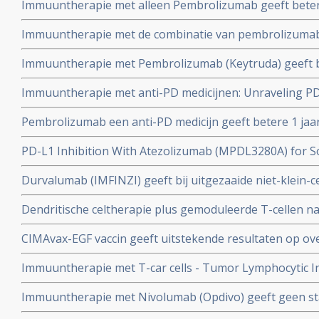
Immuuntherapie met alleen Pembrolizumab geeft betere
chemotherapie
vergelijking met chemo voor onbehandelde patienten met
Immuuntherapie met de combinatie van pembrolizumab 
longkanker. Ook bij patienten met weinig PD-L1–Expres
remmer, geeft alsnog bij patienten met klein-cellige l
Immuuntherapie met Pembrolizumab (Keytruda) geeft b
eerder met anti-PD toch ziekteprogressie lieten zien
chemotherapie als eerstelijns behandeling bij uitgezaai
Immuuntherapie met anti-PD medicijnen: Unraveling PD
longkanker met PD-1 mutatie
Interchangeable?
Pembrolizumab een anti-PD medicijn geeft betere 1 jaa
chemo en de heflt minder ernstige bijwerkingen bij on
PD-L1 Inhibition With Atezolizumab (MPDL3280A) for S
kleincellige longkanker.
Durvalumab (IMFINZI) geeft bij uitgezaaide niet-klein-
meer progressievrije tijd (44 procent) en FDA geeft d
Dendritische celtherapie plus gemoduleerde T-cellen n
betere mediane overall overleving op 5 jaar bij operabe
CIMAvax-EGF vaccin geeft uitstekende resultaten op over
copy 1
tijd bij longkanker en andere vormen van kanker met E
Immuuntherapie met T-car cells - Tumor Lymphocytic Inf
ontwikkeling bij verschillende vormen van kanker. Hoe 
Immuuntherapie met Nivolumab (Opdivo) geeft geen stati
met chemo bij onbehandelde longkanker