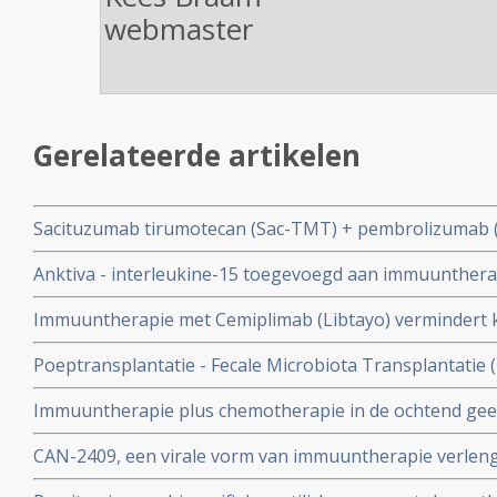
webmaster
Gerelateerde artikelen
Sacituzumab tirumotecan (Sac-TMT) + pembrolizumab (
ziekteprogressievrije tijd bij patienten met gevorderde e
Anktiva - interleukine-15 toegevoegd aan immuunthera
longkanker in vergelijking met chemotherapie + pemb
geeft mediaan langere overleving aan patienten met nie
Immuuntherapie met Cemiplimab (Libtayo) vermindert k
procent en geeft betere 5-jaars overleving in vergelijk
Poeptransplantatie - Fecale Microbiota Transplantatie (
gevorderde niet-kleincellige longkanker met een PD-L1 
immuuntherapie bij niet-kleincellige longkanker en m
meer
Immuuntherapie plus chemotherapie in de ochtend geeft
13 maanden) in vergelijking met toediening in de middag
CAN-2409, een virale vorm van immuuntherapie verleng
kleincellige longkanker
patiënten met niet-operable stadium III/IV niet-kleincel