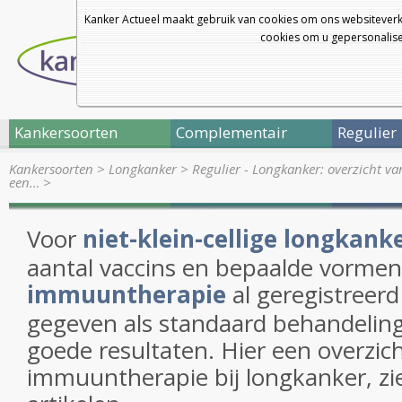
Kanker Actueel maakt gebruik van cookies om ons websiteverk
cookies om u gepersonalisee
Kankersoorten
Complementair
Regulier
Kankersoorten
>
Longkanker
>
Regulier - Longkanker: overzicht v
een…
>
Voor
niet-klein-cellige longkank
aantal vaccins en bepaalde vormen
immuuntherapie
al geregistreer
gegeven als standaard behandelin
goede resultaten. Hier een overzic
immuuntherapie bij longkanker, zi