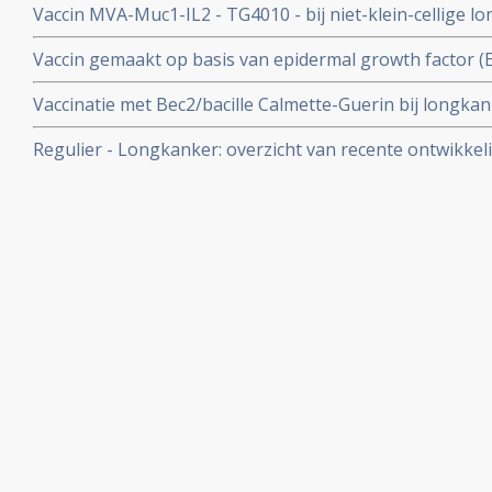
Vaccin MVA-Muc1-IL2 - TG4010 - bij niet-klein-cellige
resultaten. Recente fase II studie bevestigt goede resul
Vaccin gemaakt op basis van epidermal growth factor (E
overlevingen en significant betere kwaliteit van leven 
Vaccinatie met Bec2/bacille Calmette-Guerin bij longkan
niet-klein-cellige longkanker, (stadium IIIB en IV)
enkel effect op langere ziektevrije tijd of overall over
Regulier - Longkanker: overzicht van recente ontwikkel
fase III studie uitgevoerd mede door Nederlandse ziek
artikelen binnen reguliere oncologie voor longkanker.