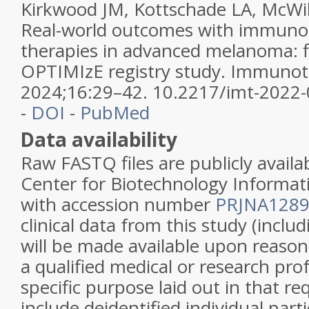
Kirkwood JM, Kottschade LA, McWill
Real-world outcomes with immuno
therapies in advanced melanoma: fi
OPTIMIzE registry study. Immunot
2024;16:29–42. 10.2217/imt-2022
-
DOI
-
PubMed
Data availability
Raw FASTQ files are publicly availa
Center for Biotechnology Informat
with accession number
PRJNA128
clinical data from this study (inclu
will be made available upon reaso
a qualified medical or research prof
specific purpose laid out in that r
include deidentified individual part