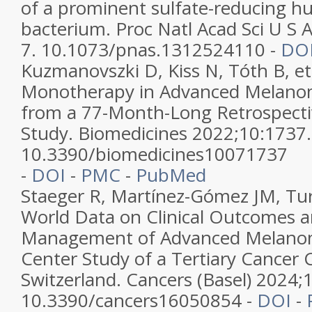
of a prominent sulfate-reducing 
bacterium. Proc Natl Acad Sci U S
7. 10.1073/pnas.1312524110 -
DO
Kuzmanovszki D, Kiss N, Tóth B, et 
Monotherapy in Advanced Melano
from a 77-Month-Long Retrospecti
Study. Biomedicines 2022;10:1737.
10.3390/biomedicines10071737
-
DOI
-
PMC
-
PubMed
Staeger R, Martínez-Gómez JM, Turk
World Data on Clinical Outcomes 
Management of Advanced Melanoma
Center Study of a Tertiary Cancer 
Switzerland. Cancers (Basel) 2024;
10.3390/cancers16050854 -
DOI
-