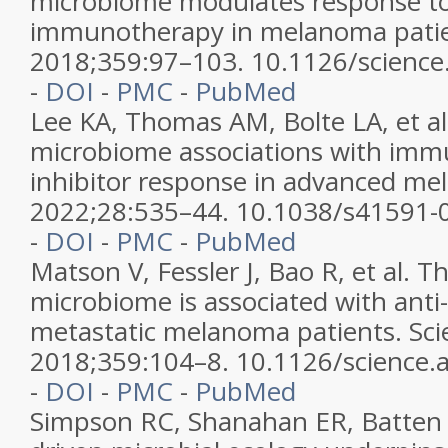
microbiome modulates response to
immunotherapy in melanoma patie
2018;359:97–103. 10.1126/scienc
-
DOI
-
PMC
-
PubMed
Lee KA, Thomas AM, Bolte LA, et al
microbiome associations with imm
inhibitor response in advanced m
2022;28:535–44. 10.1038/s41591-
-
DOI
-
PMC
-
PubMed
Matson V, Fessler J, Bao R, et al.
microbiome is associated with anti-
metastatic melanoma patients. Sci
2018;359:104–8. 10.1126/science.
-
DOI
-
PMC
-
PubMed
Simpson RC, Shanahan ER, Batten M