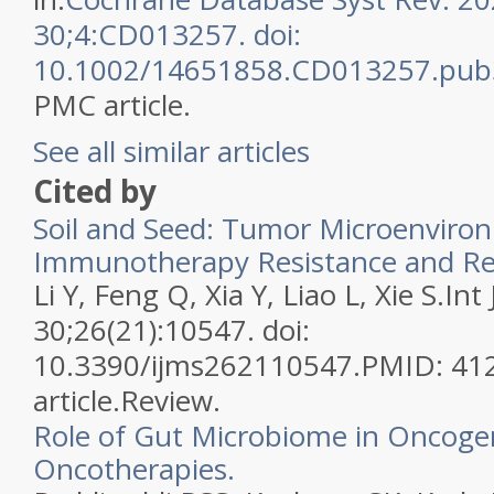
30;4:CD013257. doi:
10.1002/14651858.CD013257.pub
PMC article.
See all similar articles
Cited by
Soil and Seed: Tumor Microenviro
Immunotherapy Resistance and Re
Li Y, Feng Q, Xia Y, Liao L, Xie S.
Int
30;26(21):10547. doi:
10.3390/ijms262110547.
PMID:
41
article.
Review.
Role of Gut Microbiome in Oncoge
Oncotherapies.