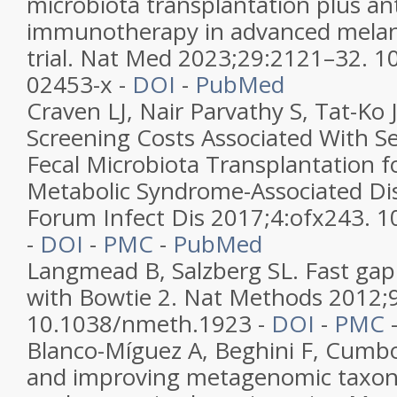
microbiota transplantation plus an
immunotherapy in advanced melan
trial. Nat Med 2023;29:2121–32. 
02453-x -
DOI
-
PubMed
Craven LJ, Nair Parvathy S, Tat-Ko J
Screening Costs Associated With Se
Fecal Microbiota Transplantation f
Metabolic Syndrome-Associated Di
Forum Infect Dis 2017;4:ofx243. 1
-
DOI
-
PMC
-
PubMed
Langmead B, Salzberg SL. Fast ga
with Bowtie 2. Nat Methods 2012;
10.1038/nmeth.1923 -
DOI
-
PMC
Blanco-Míguez A, Beghini F, Cumbo 
and improving metagenomic taxono