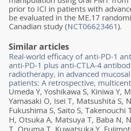
manipulation using oral FMT from
prior to ICI in patients with advan
be evaluated in the ME.17 random
Canadian study (
NCT06623461
).
Similar articles
Real-world efficacy of anti-PD-1 a
anti-PD-1 plus anti-CTLA-4 antibod
radiotherapy, in advanced mucos
patients: A retrospective, multicen
Umeda Y, Yoshikawa S, Kiniwa Y, 
Yamasaki O, Isei T, Matsushita S,
Fukushima S, Saito S, Takenouchi 
H, Otsuka A, Matsuya T, Baba N, 
T, Onuma T, Kuwatsuka Y, Fujimot