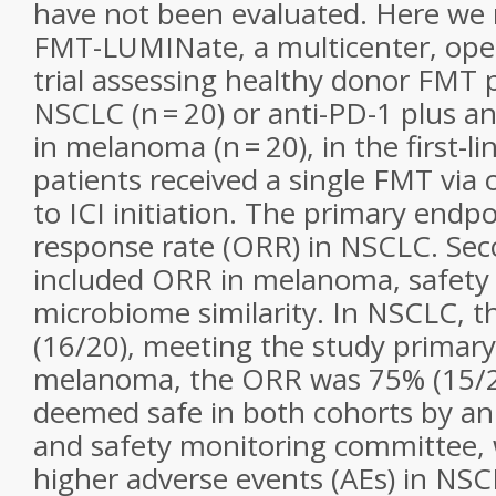
have not been evaluated. Here we 
FMT-LUMINate, a multicenter, open
trial assessing healthy donor FMT p
NSCLC (
n
= 20) or anti-PD-1 plus an
in melanoma (
n
= 20), in the first-li
patients received a single FMT via o
to ICI initiation. The primary endp
response rate (ORR) in NSCLC. Se
included ORR in melanoma, safety
microbiome similarity. In NSCLC,
(16/20), meeting the study primary
melanoma, the ORR was 75% (15/
deemed safe in both cohorts by a
and safety monitoring committee, 
higher adverse events (AEs) in NS