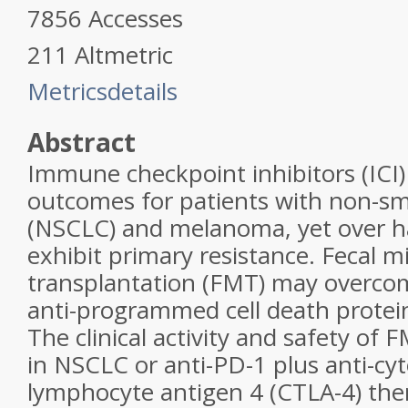
7856
Accesses
211
Altmetric
Metrics
details
Abstract
Immune checkpoint inhibitors (ICI
outcomes for patients with non-sma
(NSCLC) and melanoma, yet over ha
exhibit primary resistance. Fecal m
transplantation (FMT) may overcom
anti-programmed cell death protein
The clinical activity and safety of 
in NSCLC or anti-PD-1 plus anti-cyt
lymphocyte antigen 4 (CTLA-4) th