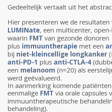
Gedeeltelijk vertaalt uit het abstrac
Hier presenteren we de resultaten
LUMINate
, een multicenter, open-
waarin
FMT
van gezonde donoren
plus
immuuntherapie
met een
a
bij
niet-kleincellige longkanker
(
anti-PD-1
plus
anti-CTLA-4
(dubbel
een
melanoom
(n=20) als eerstel
werd geëvalueerd.
In aanmerking komende patiënten
eenmalige
FMT
via orale capsules 
immuuntherapeutische behandeling
behandeling).