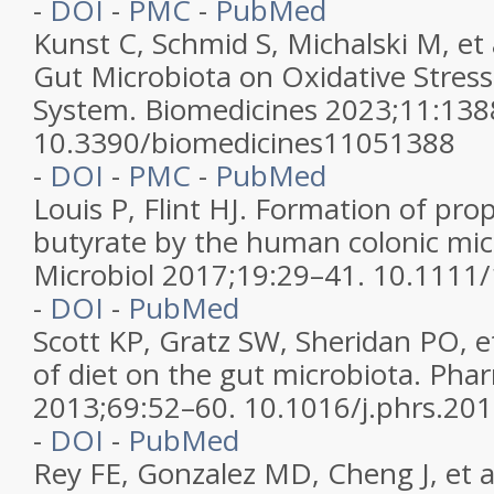
-
DOI
-
PMC
-
PubMed
Kunst C, Schmid S, Michalski M, et 
Gut Microbiota on Oxidative Stre
System. Biomedicines 2023;11:138
10.3390/biomedicines11051388
-
DOI
-
PMC
-
PubMed
Louis P, Flint HJ. Formation of pro
butyrate by the human colonic mic
Microbiol 2017;19:29–41. 10.1111
-
DOI
-
PubMed
Scott KP, Gratz SW, Sheridan PO, et
of diet on the gut microbiota. Pha
2013;69:52–60. 10.1016/j.phrs.20
-
DOI
-
PubMed
Rey FE, Gonzalez MD, Cheng J, et a