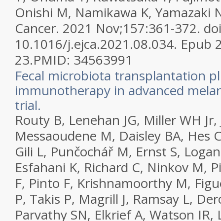
Onishi M, Namikawa K, Yamazaki 
Cancer. 2021 Nov;157:361-372. doi
10.1016/j.ejca.2021.08.034. Epub 
23.
PMID:
34563991
Fecal microbiota transplantation p
immunotherapy in advanced melan
trial.
Routy B, Lenehan JG, Miller WH Jr,
Messaoudene M, Daisley BA, Hes C,
Gili L, Punčochář M, Ernst S, Logan
Esfahani K, Richard C, Ninkov M, P
F, Pinto F, Krishnamoorthy M, Fig
P, Takis P, Magrill J, Ramsay L, Der
Parvathy SN, Elkrief A, Watson IR,