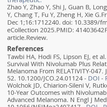
Zhao Y, Zhao Y, Shi J, Guan B, Long 
Y, Chang T, Fu Y, Zheng H, Xie G.
Fr
Dec 1;16:1712240. doi: 10.3389/f
eCollection 2025.
PMID:
41403642
article.
Review.
References
Tawbi HA, Hodi FS, Lipson EJ, et al
Survival With Nivolumab Plus Rela
Melanoma From RELATIVITY-047. 
52. 10.1200/JCO.24.01124 -
DOI
-
Wolchok JD, Chiarion-Sileni V, Rutko
10-Year Outcomes with Nivolumab 
Advanced Melanoma. N Engl J Med
10.1056/NEJMoa2407417 -
DOI
-