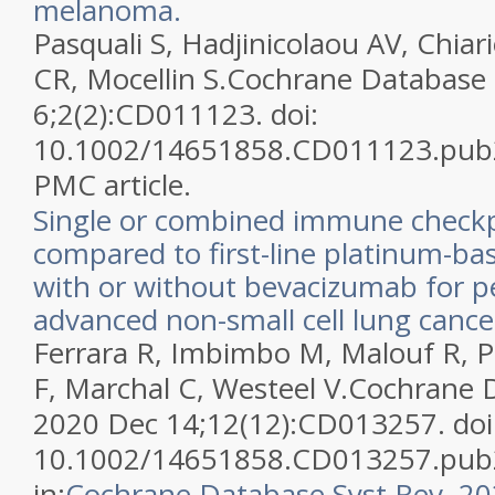
melanoma.
Pasquali S, Hadjinicolaou AV, Chiari
CR, Mocellin S.
Cochrane Database 
6;2(2):CD011123. doi:
10.1002/14651858.CD011123.pub
PMC article.
Single or combined immune checkpo
compared to first-line platinum-b
with or without bevacizumab for p
advanced non-small cell lung cance
Ferrara R, Imbimbo M, Malouf R, Pag
F, Marchal C, Westeel V.
Cochrane D
2020 Dec 14;12(12):CD013257. doi
10.1002/14651858.CD013257.pub
in:
Cochrane Database Syst Rev. 20