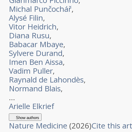
Gianmarco Piccinno
,
Michal Punčochář
,
Alysé Filin
,
Vitor Heidrich
,
Diana Rusu
,
Babacar Mbaye
,
Sylvere Durand
,
Imen Ben Aissa
,
Vadim Puller
,
Raynald de Lahondès
,
Normand Blais
,
…
Arielle Elkrief
Show authors
Nature Medicine
(
2026
)
Cite this art