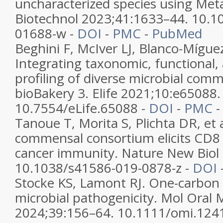
uncharacterized species using Met
Biotechnol 2023;41:1633–44. 10.1
01688-w -
DOI
-
PMC
-
PubMed
Beghini F, McIver LJ, Blanco-Míguez 
Integrating taxonomic, functional, 
profiling of diverse microbial comm
bioBakery 3. Elife 2021;10:e65088.
10.7554/eLife.65088 -
DOI
-
PMC
Tanoue T, Morita S, Plichta DR, et a
commensal consortium elicits CD8 T
cancer immunity. Nature New Biol
10.1038/s41586-019-0878-z -
DOI
Stocke KS, Lamont RJ. One-carbon
microbial pathogenicity. Mol Oral M
2024;39:156–64. 10.1111/omi.124