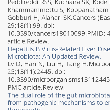
Peddireddi RSS, Kuchana SK, Kode 
Khammammettu S, Koppanatham A, 
Gobburi H, Alahari SK.
Cancers (Bas
29;18(1):99. doi:
10.3390/cancers18010099.
PMID:
article.
Review.
Hepatitis B Virus-Related Liver Di
Microbiota: An Updated Review.
Lv D, Han N, Liu H, Tang H.
Microo
25;13(11):2445. doi:
10.3390/microorganisms13112445
PMC article.
Review.
The dual role of the gut microbiota
from pathogenic mechanisms to e
therapeutic.