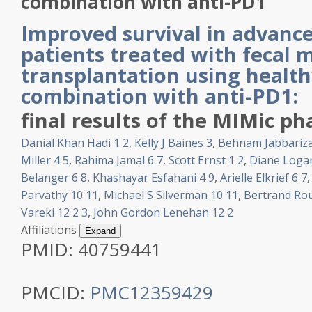
combination with anti-PD1
Improved survival in advan
patients treated with fecal 
transplantation using health
combination with anti-PD1:
final results of the MIMic pha
Danial Khan Hadi
1
2
,
Kelly J Baines
3
,
Behnam Jabbariz
Miller
4
5
,
Rahima Jamal
6
7
,
Scott Ernst
1
2
,
Diane Loga
Belanger
6
8
,
Khashayar Esfahani
4
9
,
Arielle Elkrief
6
7
Parvathy
10
11
,
Michael S Silverman
10
11
,
Bertrand Ro
Vareki
12
2
3
,
John Gordon Lenehan
12
2
Affiliations
Expand
PMID:
40759441
PMCID:
PMC12359429