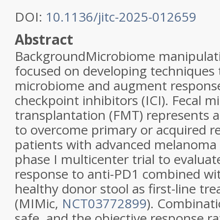
DOI:
10.1136/jitc-2025-012659
Abstract
BackgroundMicrobiome manipulatio
focused on developing techniques 
microbiome and augment respons
checkpoint inhibitors (ICI). Fecal m
transplantation (FMT) represents a
to overcome primary or acquired re
patients with advanced melanoma w
phase I multicenter trial to evalua
response to anti-PD1 combined wi
healthy donor stool as first-line tr
(MIMic,
NCT03772899
). Combinat
safe, and the objective response r