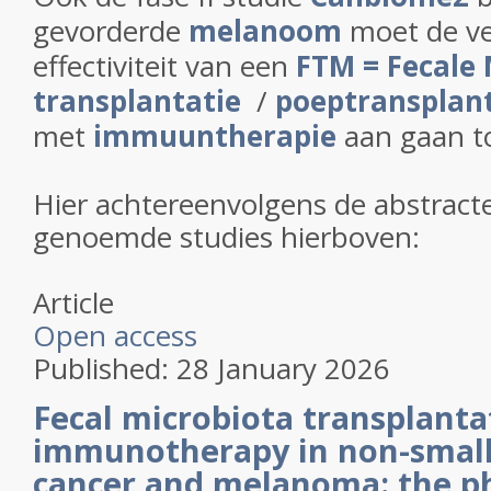
gevorderde
melanoom
moet de ve
effectiviteit van een
FTM = Fecale 
transplantatie
/
poeptransplant
met
immuuntherapie
aan gaan t
Hier achtereenvolgens de abstract
genoemde studies hierboven:
Article
Open access
Published:
28 January 2026
Fecal microbiota transplanta
immunotherapy in non-small 
cancer and melanoma: the p