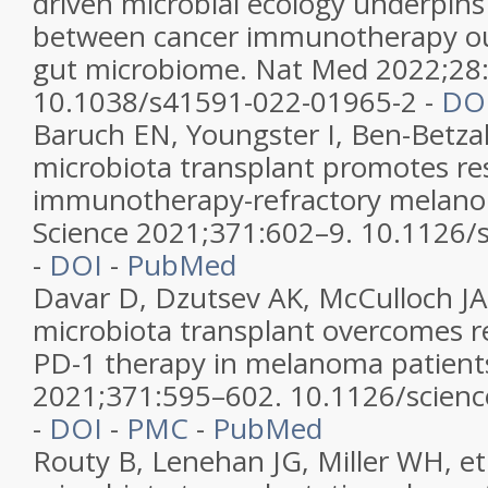
driven microbial ecology underpins
between cancer immunotherapy o
gut microbiome. Nat Med 2022;28
10.1038/s41591-022-01965-2 -
DO
Baruch EN, Youngster I, Ben-Betzale
microbiota transplant promotes re
immunotherapy-refractory melano
Science 2021;371:602–9. 10.1126/
-
DOI
-
PubMed
Davar D, Dzutsev AK, McCulloch JA, 
microbiota transplant overcomes re
PD-1 therapy in melanoma patients
2021;371:595–602. 10.1126/scien
-
DOI
-
PMC
-
PubMed
Routy B, Lenehan JG, Miller WH, et 