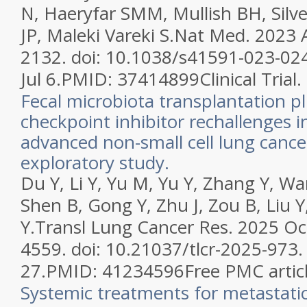
N, Haeryfar SMM, Mullish BH, Sil
JP, Maleki Vareki S.
Nat Med. 2023 A
2132. doi: 10.1038/s41591-023-02
Jul 6.
PMID:
37414899
Clinical Trial.
Fecal microbiota transplantation 
checkpoint inhibitor rechallenges i
advanced non-small cell lung cance
exploratory study.
Du Y, Li Y, Yu M, Yu Y, Zhang Y, Wan
Shen B, Gong Y, Zhu J, Zou B, Liu 
Y.
Transl Lung Cancer Res. 2025 Oc
4559. doi: 10.21037/tlcr-2025-973
27.
PMID:
41234596
Free PMC articl
Systemic treatments for metastati