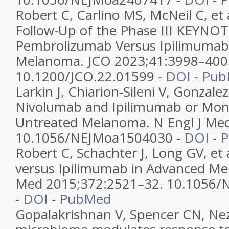
Robert C, Carlino MS, McNeil C, et 
Follow-Up of the Phase III KEYNOT
Pembrolizumab Versus Ipilimumab
Melanoma. JCO 2023;41:3998–400
10.1200/JCO.22.01599 -
DOI
-
Pub
Larkin J, Chiarion-Sileni V, Gonzale
Nivolumab and Ipilimumab or Mon
Untreated Melanoma. N Engl J Me
10.1056/NEJMoa1504030 -
DOI
-
Robert C, Schachter J, Long GV, et
versus Ipilimumab in Advanced Me
Med 2015;372:2521–32. 10.1056
-
DOI
-
PubMed
Gopalakrishnan V, Spencer CN, Nezi