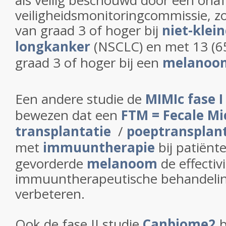
als veilig beschouwd door een onaf
veiligheidsmonitoringcommissie, z
van graad 3 of hoger bij
niet-klein
longkanker
(NSCLC) en met 13 (6
graad 3 of hoger bij een
melanoo
Een andere studie de
MIMIc fase I
bewezen dat een
FTM = Fecale Mi
transplantatie
/
poeptransplant
met
immuuntherapie
bij patiënt
gevorderde
melanoom
de effectiv
immuuntherapeutische behandeli
verbeteren.
Ook de fase II studie
Canbiome2
b