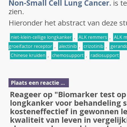
Non-Small Cell Lung Cancer.
is t
zien.
Hieronder het abstract van deze st
niet-klein-cellige longkanker
,
ALK remmers
,
ALK m
groeifactor receptor
,
alectinib
,
crizotinib
,
gerando
Chinese kruiden
,
chemosupport
,
radiosupport
Plaats een reactie ...
Reageer op "Biomarker test op
longkanker voor behandeling st
kosteneffectief in gewonnen l
kwaliteit van leven in vergelij