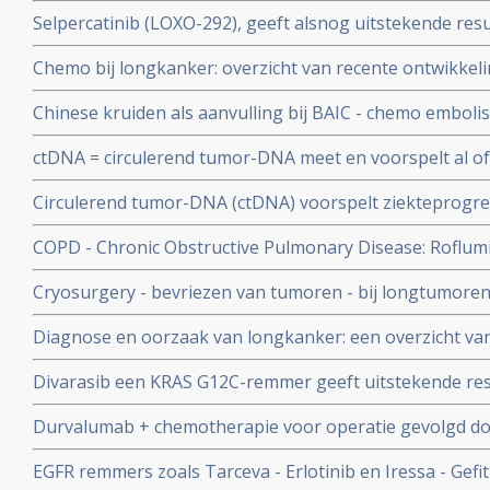
kosteneffectief in gewonnen levensjaren en kwaliteit va
Selpercatinib (LOXO-292), geeft alsnog uitstekende resu
eerst chemo en dan pas biomarkertest. copy 1
respons) met langdurende remissies bij zwaar voorbeha
Chemo bij longkanker: overzicht van recente ontwikkeli
niet-kleincellige longkanker met ook hersenuitzaaiinge
Chinese kruiden als aanvulling bij BAIC - chemo embolis
geeft significant betere overleving - verdubbeling van 
ctDNA = circulerend tumor-DNA meet en voorspelt al of
procent naar 51 procent, aldus gerandomiseerde studie
kankercellen bij patienten met niet-kleincellige longkan
Circulerend tumor-DNA (ctDNA) voorspelt ziekteprogress
operatieve behandeling
kleincellige longkanker (EGFR - mutatie) die worden be
COPD - Chronic Obstructive Pulmonary Disease: Roflumil
tyrosinekinaseremmers
COPD patiënten aldus fase III studie bij 1411 COPD pat
Cryosurgery - bevriezen van tumoren - bij longtumoren
hoopgevend.
Diagnose en oorzaak van longkanker: een overzicht van
ontwikkelingen. Scroll in linkerkolom voor artikelen
Divarasib een KRAS G12C-remmer geeft uitstekende res
ziekteprogressievrije tijd en overall overleving bij patie
Durvalumab + chemotherapie voor operatie gevolgd do
longkanker in vergelijking met sotorasib en adagrasib
chemo geeft meer complete remissies bij patiënten met 
EGFR remmers zoals Tarceva - Erlotinib en Iressa - Gefit
longkanker