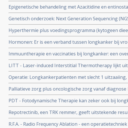
artikelen en recente ontwikkelingen.
Epigenetische behandeling met Azacitidine en entinosta
goede resultaten bij uitbehandelde patienten met niet-k
Genetisch onderzoek: Next Generation Sequencing (NG
betere en gerichtere behandeling geven copy 1
Hyperthermie plus voedingsprogramma (kytogeen dieet
zuurstoftherapie aanvullend op chemo geeft uitsteken
Hormonen: Er is een verband tussen longkanker bij vr
overall overleving (42 maanden) bij patienten met gevor
Na 5 jaar bleken vrouwen uit de hormoongroep een grot
longkanker copy 1 copy 1
Immuuntherapie en vaccinaties bij longkanker: een over
hebben dan vrouwen die geen hormonen gebruikten. 67
en artikelen en recente ontwikkelingen.
longkankerpatienten.
LITT - Laser-induced Interstitial Thermotherapy lijkt u
longkanker met gebruikmaking van uiterst fijne appara
Operatie: Longkankerpatienten met slecht 1 uitzaaiing
tumor voor tumor wordt aangepakt. Dus niet alles tegeli
geopereerd moeten worden en zijn genezend te behande
Palliatieve zorg plus oncologische zorg vanaf diagnose 
analyse
tot langere overleving, betere kwaliteit van leven, bet
PDT - Fotodynamische Therapie kan zeker ook bij long
psychosociale gesteldheid in vergelijking met alleen s
behandeling zijn
Repotrectinib, een TRK remmer, geeft uitstekende resul
gevorderde niet-kleincellige longkanker (Respons van 
R.F.A. - Radio Frequency Ablation - een operatietechni
solide tumoren met een ROS1-fusie copy 1