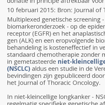
donatie in principe aftrekbaar voor
10 februari 2015: Bron: Journal of
Multiplexed genetische screening -
biomarkeronderzoek - op de epider
receptor (EGFR) en het anaplastis
gen (ALK) en een eropvolgende bio
behandeling is kosteneffectief in v
standaard chemotherapie zonder m
in gemetasteerde
niet-kleincelli
(NSCLC)
aldus een studie in de Ve
bevindingen zijn gepubliceerd door
het Journal of Thoracic Oncology.
In niet-kleincellige longkanker - N
regelmatig specifieke genetische af