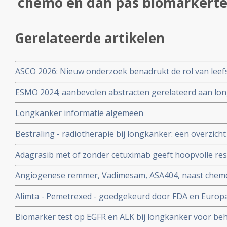
chemo en dan pas biomarkertes
Gerelateerde artikelen
ASCO 2026: Nieuw onderzoek benadrukt de rol van leefs
behandelstrategieën in de kankerzorg.
ESMO 2024; aanbevolen abstracten gerelateerd aan lon
specialisten en oncologen wereldwijd
Longkanker informatie algemeen
Bestraling - radiotherapie bij longkanker: een overzich
en belangrijke artikelen bij elkaar gezet. Update 15 apri
Adagrasib met of zonder cetuximab geeft hoopvolle res
darmkanker met gemuteerde KRAS G12C copy 1
Angiogenese remmer, Vadimesam, ASA404, naast chemo,
effect bij longkanker, aldus fase 3 studie resultaten
Alimta - Pemetrexed - goedgekeurd door FDA en Europa 
longkanker als onderhoudstherapie. Pointbreak fase 3 
Biomarker test op EGFR en ALK bij longkanker voor beha
wegens falen van Alimta