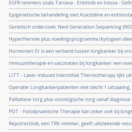
EGFR remmers zoals Tarceva - Erlotinib en Iressa - Gefit
longkanker
artikelen en recente ontwikkelingen.
Epigenetische behandeling met Azacitidine en entinosta
goede resultaten bij uitbehandelde patienten met niet-k
Genetisch onderzoek: Next Generation Sequencing (NG
betere en gerichtere behandeling geven copy 1
Hyperthermie plus voedingsprogramma (kytogeen dieet
zuurstoftherapie aanvullend op chemo geeft uitsteken
Hormonen: Er is een verband tussen longkanker bij vr
overall overleving (42 maanden) bij patienten met gevor
Na 5 jaar bleken vrouwen uit de hormoongroep een grot
longkanker copy 1 copy 1
Immuuntherapie en vaccinaties bij longkanker: een over
hebben dan vrouwen die geen hormonen gebruikten. 67
en artikelen en recente ontwikkelingen.
longkankerpatienten.
LITT - Laser-induced Interstitial Thermotherapy lijkt u
longkanker met gebruikmaking van uiterst fijne appara
Operatie: Longkankerpatienten met slecht 1 uitzaaiing
tumor voor tumor wordt aangepakt. Dus niet alles tegeli
geopereerd moeten worden en zijn genezend te behande
Palliatieve zorg plus oncologische zorg vanaf diagnose 
analyse
tot langere overleving, betere kwaliteit van leven, bet
PDT - Fotodynamische Therapie kan zeker ook bij long
psychosociale gesteldheid in vergelijking met alleen s
behandeling zijn
Repotrectinib, een TRK remmer, geeft uitstekende resul
gevorderde niet-kleincellige longkanker (Respons van 