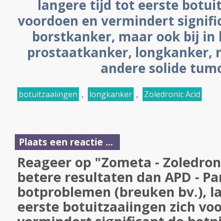
langere tijd tot eerste botui
voordoen en vermindert signific
borstkanker, maar ook bij in 
prostaatkanker, longkanker, 
andere solide tum
botuitzaaiïngen
,
longkanker
,
Zoledronic Acid
Plaats een reactie ...
Reageer op "Zometa - Zoledron
betere resultaten dan APD - Pa
botproblemen (breuken bv.), la
eerste botuitzaaiingen zich vo