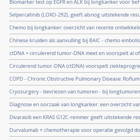
Biomarker test op EGFR en ALK bij longkanker voor beha
wegens falen van Alimta
kosteneffectief in gewonnen levensjaren en kwaliteit va
Selpercatinib (LOXO-292), geeft alsnog uitstekende resu
eerst chemo en dan pas biomarkertest. copy 1
respons) met langdurende remissies bij zwaar voorbeha
Chemo bij longkanker: overzicht van recente ontwikkeli
niet-kleincellige longkanker met ook hersenuitzaaiinge
Chinese kruiden als aanvulling bij BAIC - chemo embolis
geeft significant betere overleving - verdubbeling van 
ctDNA = circulerend tumor-DNA meet en voorspelt al of
procent naar 51 procent, aldus gerandomiseerde studie
kankercellen bij patienten met niet-kleincellige longkan
Circulerend tumor-DNA (ctDNA) voorspelt ziekteprogress
operatieve behandeling
kleincellige longkanker (EGFR - mutatie) die worden be
COPD - Chronic Obstructive Pulmonary Disease: Roflumil
tyrosinekinaseremmers
COPD patiënten aldus fase III studie bij 1411 COPD pat
Cryosurgery - bevriezen van tumoren - bij longtumoren
hoopgevend.
Diagnose en oorzaak van longkanker: een overzicht van
ontwikkelingen. Scroll in linkerkolom voor artikelen
Divarasib een KRAS G12C-remmer geeft uitstekende res
ziekteprogressievrije tijd en overall overleving bij patie
Durvalumab + chemotherapie voor operatie gevolgd do
longkanker in vergelijking met sotorasib en adagrasib
chemo geeft meer complete remissies bij patiënten met 