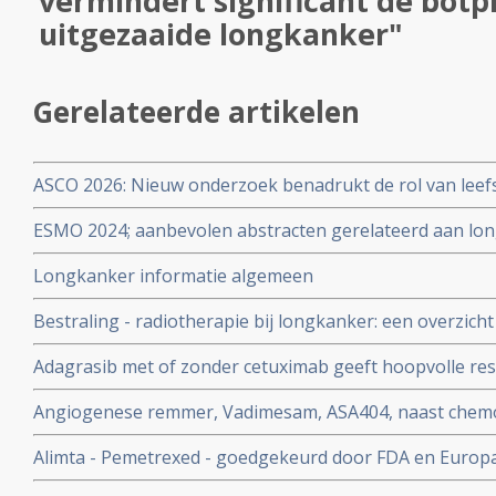
vermindert significant de botpij
uitgezaaide longkanker"
Gerelateerde artikelen
ASCO 2026: Nieuw onderzoek benadrukt de rol van leefs
behandelstrategieën in de kankerzorg.
ESMO 2024; aanbevolen abstracten gerelateerd aan lon
specialisten en oncologen wereldwijd
Longkanker informatie algemeen
Bestraling - radiotherapie bij longkanker: een overzich
en belangrijke artikelen bij elkaar gezet. Update 15 apri
Adagrasib met of zonder cetuximab geeft hoopvolle res
darmkanker met gemuteerde KRAS G12C copy 1
Angiogenese remmer, Vadimesam, ASA404, naast chemo,
effect bij longkanker, aldus fase 3 studie resultaten
Alimta - Pemetrexed - goedgekeurd door FDA en Europa 
longkanker als onderhoudstherapie. Pointbreak fase 3 