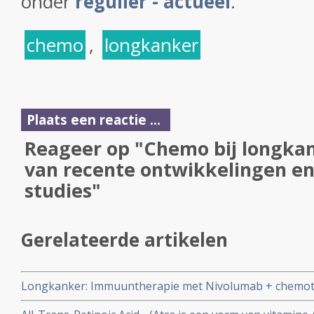
onder
regulier - actueel
.
chemo
,
longkanker
Plaats een reactie ...
Reageer op "Chemo bij longkan
van recente ontwikkelingen en
studies"
Gerelateerde artikelen
Longkanker: Immuuntherapie met Nivolumab + chemoth
meting bij patienten met operabele niet-kleincellige l