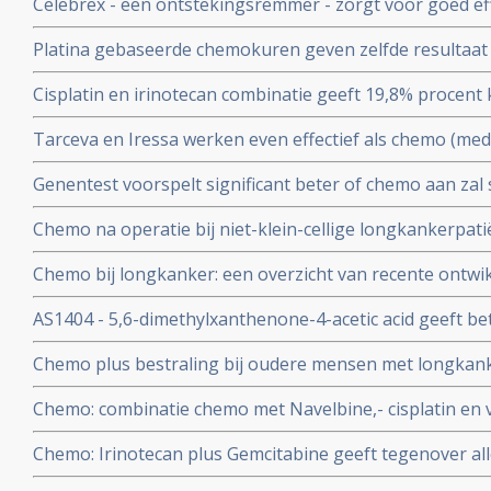
Celebrex - een ontstekingsremmer - zorgt voor goed effe
verminderen.
longkankerpatiënten bewijzen enkele studies
Platina gebaseerde chemokuren geven zelfde resultaat
totale overlevingstijd dan niet platinum gebaseerde ch
Cisplatin en irinotecan combinatie geeft 19,8% procent
bijwerkingen voor platina gebaseerde chemokuren zijn t
bij kleincellige longkanker
ernstiger
Tarceva en Iressa werken even effectief als chemo (medi
hetzelfde) maar met veel minder bijwerkingen bij long
Genentest voorspelt significant beter of chemo aan zal
of niet.
Chemo na operatie bij niet-klein-cellige longkankerpatiën
geen enkel aantoonbaar positief effect op recidief kan
Chemo bij longkanker: een overzicht van recente ontwik
abstracten en artikelen.
AS1404 - 5,6-dimethylxanthenone-4-acetic acid geeft be
longkanker dan bij chemo alleen
Chemo plus bestraling bij oudere mensen met longkanke
alleen bestraling langere levensduur (van 10,5 naar 13
Chemo: combinatie chemo met Navelbine,- cisplatin en v
kwaliteit van leven wordt heel veel slechter
longkankerpatiënten (stadium I en II) positief effect op vi
Chemo: Irinotecan plus Gemcitabine geeft tegenover alle
jarige gerandomiseerde placebo gecontroleerde fase III 
gevorderde niet-kleincellige longkanker in overleving en t