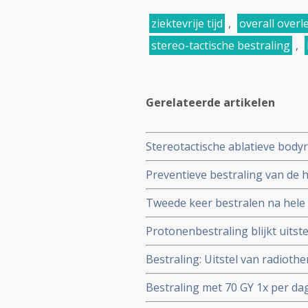
ziektevrije tijd
,
overall overl
stereo-tactische bestraling
,
Gerelateerde artikelen
Stereotactische ablatieve body
uitstekende resultaten bij oude
Preventieve bestraling van de
longkanker
met groot risico op hersenuitz
Tweede keer bestralen na hele h
maanden (20 vs 65 maanden)
longkankerpatienten met niet-k
Protonenbestraling blijkt uits
op overall overleving
longkanker met recidief, met ste
Bestraling: Uitstel van radiothe
overleving en veel betere kwali
en vroegtijdige sterfte aan nie
Bestraling met 70 GY 1x per dag 
longkankerpatienten. Blijkt ui
chemo, aldus fase II studie met