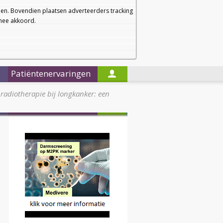
a
a
Startpagina
Nieuwsbrief
a
en. Bovendien plaatsen adverteerders tracking
rmee akkoord.
Alleen in de titels zoeken
Patiëntenervaringen
 radiotherapie bij longkanker: een