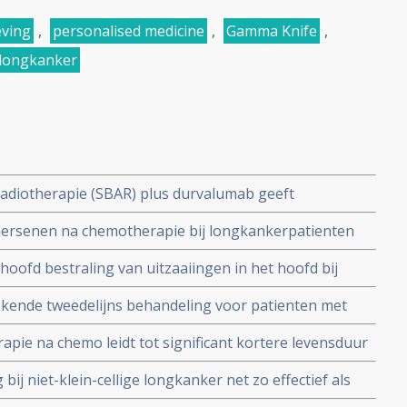
eving
,
personalised medicine
,
Gamma Knife
,
longkanker
radiotherapie (SBAR) plus durvalumab geeft
re patienten met beginnende niet-kleincellige
 hersenen na chemotherapie bij longkankerpatienten
aaiingen verbetert mediane overall overleving met 45
oofd bestraling van uitzaaiingen in het hoofd bij
leincellige longkanker kan positieve invloed hebben
tekende tweedelijns behandeling voor patienten met
rk verbeterde 1-jaars ziektevrije tijd en overall
rapie na chemo leidt tot significant kortere levensduur
teit van leven copy 1
t-klein-cellige longkanker en meer ongeneeslijke
bij niet-klein-cellige longkanker net zo effectief als
t promotie onderzoek van radioloog el Sharouni
 63 patiënten.