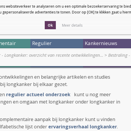
ons websiteverkeer te analyseren om u een optimale bezoekerservaring te bied
 gepersonaliseerde advertenties te tonen. Door op [OK] te klikken gaat u hie
Ok
Meer details
entair
Regulier
Kankernieuws
r - Longkanker: overzicht van recente ontwikkelingen…
>
Bestraling -
ontwikkelingen en belangrijke artikelen en studies
bij longkanker bij elkaar gezet.
en
regulier actueel onderzoek
kunt u nog meer
lingen en omgaan met longkanker onder longkanker in
complementaire aanpak bij longkanker kunt u vinden
fabetische lijst onder
ervaringsverhaal longkanker
.