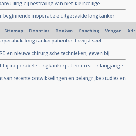
aanvulling bij bestraling van niet-kleincellige-
gevende resultaten in twee fase II studies bij 52 en 51
or beginnende inoperabele uitgezaaide longkanker
g van 40 procent en en ziektevrije tijd van 26 procent.
operabele longkanker lijkt uitstekend alternatief voor
k 4 jaar te bedragen.
Sitemap
Donaties
Boeken
Coaching
Vragen
Adr
licht effectiever.
inoperabele longkankerpatiënten bewijst veel
er bijwerkingen te zijn dan traditionele bestraling van
ARB en nieuwe chirurgische technieken, geven bij
r stadium I uitstekende resultaten op overlevingstijd,
gt bij inoperabele longkankerpatiënten voor langjarige
iner dan 2 cm. voor 89 procent 5-jaars overleving.
ht van recente ontwikkelingen en belangrijke studies en
ologie voor longkanker.