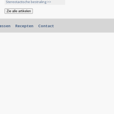
Stereotactische bestraling >>
essen
Recepten
Contact