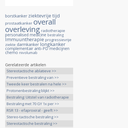
ziektevrije tijd
borstkanker
overall
prostaatkanker
overleving
radiotherapie
personalised medicine
bestraling
Immuuntherapie
progressievrije
longkanker
darmkanker
ziekte
complementair
anti-PD medicijnen
chemo
nivolumab
Gerelateerde artikelen
Stereotactische ablatieve >>
Preventieve bestraling van >>
Tweede keer bestralen na hele >>
Protonenbestraling blijkt >>
Bestraling: Uitstel van radiotherapie
>>
Bestraling met 70 GY 1x per >>
RSR 13 - efaproxiral - geeft >>
Stereo-tactische bestraling >>
Stereotactische bestraling >>