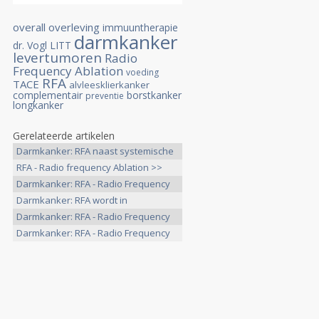
overall overleving
immuuntherapie
darmkanker
dr. Vogl
LITT
levertumoren
Radio
Frequency Ablation
voeding
RFA
TACE
alvleesklierkanker
complementair
borstkanker
preventie
longkanker
Gerelateerde artikelen
Darmkanker: RFA naast systemische
>>
RFA - Radio frequency Ablation >>
Darmkanker: RFA - Radio Frequency
>>
Darmkanker: RFA wordt in
overzichtstudie >>
Darmkanker: RFA - Radio Frequency
>>
Darmkanker: RFA - Radio Frequency
>>