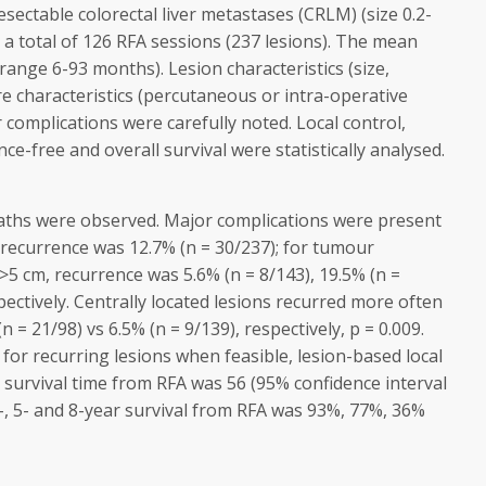
esectable colorectal liver metastases (CRLM) (size 0.2-
a total of 126 RFA sessions (237 lesions). The mean
ange 6-93 months). Lesion characteristics (size,
e characteristics (percutaneous or intra-operative
complications were carefully noted. Local control,
e-free and overall survival were statistically analysed.
aths were observed. Major complications were present
e recurrence was 12.7% (n = 30/237); for tumour
>5 cm, recurrence was 5.6% (n = 8/143), 19.5% (n =
pectively. Centrally located lesions recurred more often
 = 21/98) vs 6.5% (n = 9/139), respectively, p = 0.009.
 for recurring lesions when feasible, lesion-based local
survival time from RFA was 56 (95% confidence interval
 3-, 5- and 8-year survival from RFA was 93%, 77%, 36%