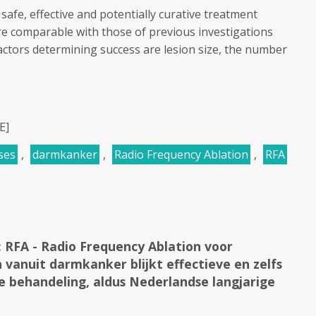
safe, effective and potentially curative treatment
re comparable with those of previous investigations
actors determining success are lesion size, the number
E]
ses
,
darmkanker
,
Radio Frequency Ablation
,
RFA
RFA - Radio Frequency Ablation voor
vanuit darmkanker blijkt effectieve en zelfs
e behandeling, aldus Nederlandse langjarige