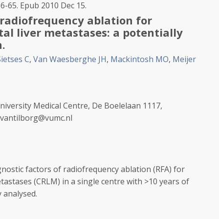
56-65. Epub 2010 Dec 15.
 radiofrequency ablation for
al liver metastases: a potentially
.
Sietses C
,
Van Waesberghe JH
,
Mackintosh MO
,
Meijer
iversity Medical Centre, De Boelelaan 1117,
.vantilborg@vumc.nl
ostic factors of radiofrequency ablation (RFA) for
etastases (CRLM) in a single centre with >10 years of
 analysed.