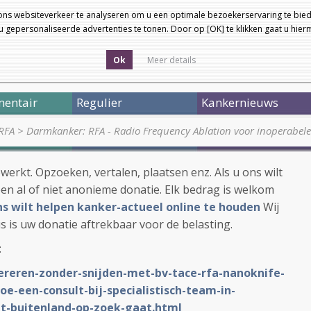
ons websiteverkeer te analyseren om u een optimale bezoekerservaring te bied
 gepersonaliseerde advertenties te tonen. Door op [OK] te klikken gaat u hie
Ok
Meer details
entair
Regulier
Kankernieuws
 RFA
>
Darmkanker: RFA - Radio Frequency Ablation voor inoperabel
ewerkt. Opzoeken, vertalen, plaatsen enz. Als u ons wilt
en al of niet anonieme donatie. Elk bedrag is welkom
 ons wilt helpen kanker-actueel online te houden
Wij
s is uw donatie aftrekbaar voor de belasting.
:
pereren-zonder-snijden-met-bv-tace-rfa-nanoknife-
oe-een-consult-bij-specialistisch-team-in-
t-buitenland-op-zoek-gaat.html