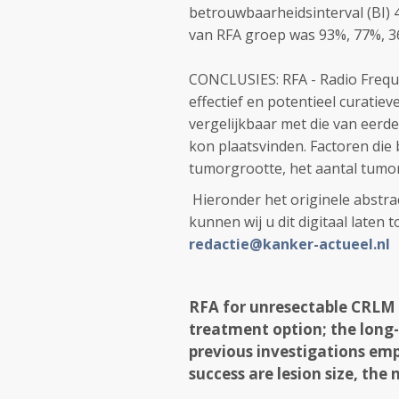
betrouwbaarheidsinterval
(
BI)
van
RFA groep
was
93%
,
77%,
3
CONCLUSIES
:
RFA
- Radio Freq
effectief
en potentieel
curatiev
vergelijkbaar met die van
eerde
kon plaatsvinden
.
Factoren die 
tumor
grootte, het
aantal tumo
Hieronder het originele abstrac
kunnen wij u dit digitaal laten 
redactie@kanker-actueel.nl
RFA for unresectable CRLM i
treatment option; the long-
previous investigations emp
success are lesion size, the