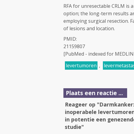
RFA for unresectable CRLM is a 
option; the long-term results a
employing surgical resection. F
of lesions and location.
PMID:
21159807
[PubMed - indexed for MEDLIN
levertumoren
,
levermetasta
Plaats een reactie ...
Reageer op "Darmkanker: 
inoperabele levertumoren 
in potentie een genezend
studie"