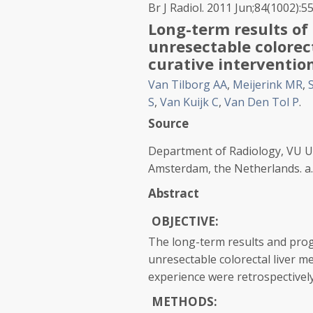
Br J Radiol. 2011 Jun;84(1002):5
Long-term results of
unresectable colorect
curative intervention
Van Tilborg AA
,
Meijerink MR
,
S
,
Van Kuijk C
,
Van Den Tol P
.
Source
Department of Radiology, VU Un
Amsterdam, the Netherlands. a
Abstract
OBJECTIVE:
The long-term results and progn
unresectable colorectal liver m
experience were retrospectively
METHODS: