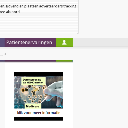
a
a
Startpagina
Nieuwsbrief
a
en. Bovendien plaatsen adverteerders tracking
rmee akkoord.
Alleen in de titels zoeken
Patiëntenervaringen
e…
>