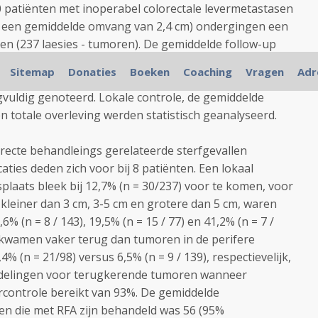
0
patiënten met inoperabel
colorectale
levermetastasen
 een gemiddelde
omvang van
2,4
cm
) ondergingen een
gen
(
237
laesies - tumoren)
.
De gemiddelde
follow-
up
3
maanden
).
Tumor
kenmerken
(grootte
, aantal en
Sitemap
Donaties
Boeken
Coaching
Vragen
Adr
(
percutane
of
intra
-operatieve
aanpak
) en de
grote en
vuldig
genoteerd
.
Lokale controle
, de gemiddelde
en
totale overleving
werden statistisch
geanalyseerd.
irecte
behandleings
gerelateerde sterfgevallen
caties
deden zich voor bij 8
patiënten.
Een lokaal
plaats bleek bij
12,7
% (n =
30/237
) voor te komen,
voor
kleiner dan
3
cm
, 3-5
cm
en grotere dan
5
cm
,
waren
,6
% (n
= 8 /
143)
,
19,5
% (n =
15
/
77) en
41,2
% (n =
7 /
kwamen vaker terug
dan
tumoren in de
perifere
,4
% (n =
21/98
)
versus
6,5
% (
n = 9
/ 139)
,
respectievelijk
,
elingen voor
terugkerende
tumoren
wanneer
controle bereikt van
93%
.
De gemiddelde
en die met
RFA
zijn behandeld
was
56
(95
%