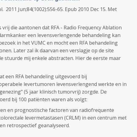
iol. 2011 Jun;84(1002):556-65. Epub 2010 Dec 15. Met
vrij die aantonen dat RFA - Radio Frequency Ablation
 darmkanker een levensverlengende behandeling kan
p bezoek in het VUMC en mocht een RFA behandeling
nen. Later zal ik daarvan een verslagje op de site
gde stuurde mij enkele abstracten. Hier de eerste maar
dat een RFA behandeling uitgevoerd bij
operabele levertumoren levensverlengend werkte en in
genezing" (5 jaar klinisch tumorvrij) zorgde. De
oerd bij 100 patiënten waren als volgt:
ten
en prognostische factoren
van radiofrequente
colorectale
levermetastasen
(
CRLM
) in
een centrum
met
en retrospectief
geanalyseerd.