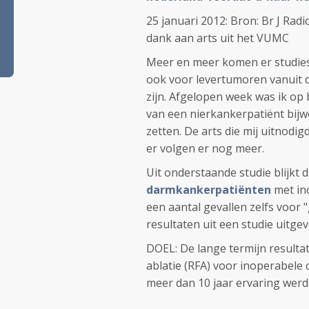
25 januari 2012: Bron: Br J Rad
dank aan arts uit het VUMC
Meer en meer komen er studies 
ook voor levertumoren vanuit
zijn. Afgelopen week was ik o
van een nierkankerpatiënt bijwo
zetten. De arts die mij uitnodi
er volgen er nog meer.
Uit onderstaande studie blijkt 
darmkankerpatiënten
met in
een aantal gevallen zelfs voor "
resultaten uit een studie uitgev
DOEL
:
De lange
termijn resulta
ablatie
(
RFA
) voor
inoperabele
meer dan
10 jaar ervaring
werd