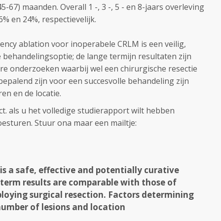
45-67
) maanden.
Overall
1 -
, 3
-, 5 -
en 8-
jaars overleving
6
% en 24%
,
respectievelijk.
uency ablation
voor
inoperabele
CRLM
is
een
veilig,
e behandeling
soptie;
de lange termijn
resultaten zijn
re onderzoeken
waarbij wel een
chirurgische resectie
bepalend zijn
voor een
succesvolle behandeling zijn
ren
en de locatie
.
t. als u het volledige studierapport wilt hebben
toesturen. Stuur ona maar een mailtje:
s a safe, effective and potentially curative
term results are comparable with those of
loying surgical resection. Factors determining
 number of lesions and location