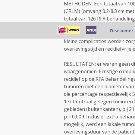
METHODEN
: Een totaal van
10
(
CRLM
) (omvang
0.2-8.3
cm
met
totaal van
126
RFA
behandelin
tijd
was 29
maanden (
range
6-9
Disclaimer
locatie)
, procedure
kenmerken 
kleine
complicaties
werden zorg
overlevingstijd en
recidief
vrije 
RESULTATEN
:
er waren g
een d
waargenomen.
Ernstige
compli
recidief op de
RFA
behandelings
tumoren
met
een diameter van
die percentage respectievelijk
5
17)
.
Centraal gelegen
tumoren 
gebieden (buitenkanten)
,
bij
21
p =
0,009
.
Inclusief extra
behand
mogelijk
,
werd een lakale tumor
overlevingsduur
van
de patiënt