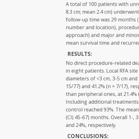
A total of 100 patients with unr
8.3 cm; mean 2.4 cm) underwent 
follow-up time was 29 months (r
number and location), procedur
approach) and major and minor 
mean survival time and recurrenc
RESULTS:
No direct procedure-related de
in eight patients. Local RFA sit
diameters of <3 cm, 3-5 cm and 
15/77) and 41.2% (n = 7/17), res
than peripheral ones, at 21.4% (n
Including additional treatments
control reached 93%. The mean 
(CI) 45-67) months. Overall 1-,
and 24%, respectively.
CONCLUSIONS: