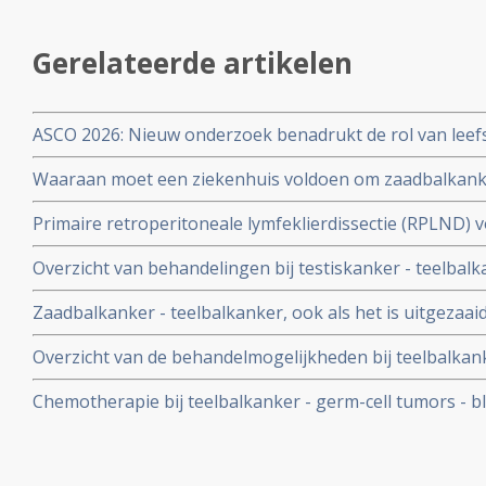
Gerelateerde artikelen
ASCO 2026: Nieuw onderzoek benadrukt de rol van leefs
behandelstrategieën in de kankerzorg.
Waaraan moet een ziekenhuis voldoen om zaadbalkanke
behandelen? Zie hier de SONCOS normen
Primaire retroperitoneale lymfeklierdissectie (RPLND)
niet-feminomateuze kiemceltumoren chemotherapie no
Overzicht van behandelingen bij testiskanker - teelbal
in het bloed als prognose op aanslaan van de behandel
Zaadbalkanker - teelbalkanker, ook als het is uitgezaaid
overleving
operatie plus chemo. Na 2 jaar was 98% nog kankervrij 
Overzicht van de behandelmogelijkheden bij teelbalkan
Chemotherapie bij teelbalkanker - germ-cell tumors - bli
overleving na 5 jaar en 90% ziektevrije tijd na 5 jaar, b
langjarige studie.