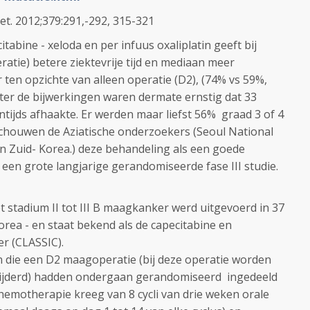
et. 2012;379:291,-292, 315-321
abine - xeloda en per infuus oxaliplatin geeft bij
tie) betere ziektevrije tijd en mediaan meer
ten opzichte van alleen operatie (D2), (74% vs 59%,
chter de bijwerkingen waren dermate ernstig dat 33
tijds afhaakte. Er werden maar liefst 56% graad 3 of 4
chouwen de Aziatische onderzoekers (Seoul National
in Zuid- Korea.) deze behandeling als een goede
t een grote langjarige gerandomiseerde fase III studie.
t stadium II tot III B maagkanker werd uitgevoerd in 37
orea - en staat bekend als de capecitabine en
er (CLASSIC).
 die een D2 maagoperatie (bij deze operatie worden
wijderd) hadden ondergaan gerandomiseerd ingedeeld
chemotherapie kreeg van 8 cycli van drie weken orale