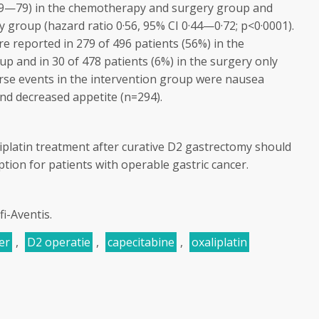
 69—79) in the chemotherapy and surgery group and
 group (hazard ratio 0·56, 95% CI 0·44—0·72; p<0·0001).
e reported in 279 of 496 patients (56%) in the
 and in 30 of 478 patients (6%) in the surgery only
e events in the intervention group were nausea
nd decreased appetite (n=294).
iplatin treatment after curative D2 gastrectomy should
tion for patients with operable gastric cancer.
i-Aventis.
er
,
D2 operatie
,
capecitabine
,
oxaliplatin