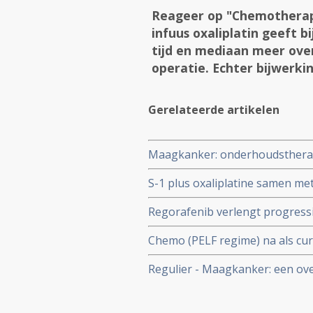
Reageer op "Chemotherapi
infuus oxaliplatin geeft 
tijd en mediaan meer over
operatie. Echter bijwerkin
Gerelateerde artikelen
Maagkanker: onderhoudsthera
chemotherapie geeft verbeterde
S-1 plus oxaliplatine samen me
voortzetting van chemotherapi
patiënten met gevorderde maag
Regorafenib verlengt progressiev
copy 1 copy 1
placebo en beste zorg bij ver
Chemo (PELF regime) na als cura
IIIA geeft marginaal positief eff
Regulier - Maagkanker: een ove
significant veel meer ernstige 
studieresultaten in de regulier