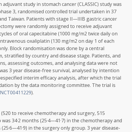
in adjuvant study in stomach cancer (CLASSIC) study was
phase 3, randomised controlled trial undertaken in 37
and Taiwan. Patients with stage II—IIIB gastric cancer
ectomy were randomly assigned to receive adjuvant
ycles of oral capecitabine (1000 mg/m
2
twice daily on
s intravenous oxaliplatin (130 mg/m
2
on day 1 of each
only. Block randomisation was done by a central
, stratified by country and disease stage. Patients, and
ions, assessing outcomes, and analysing data were not
as 3 year disease-free survival, analysed by intention
especified interim efficacy analysis, after which the trial
tion by the data monitoring committee. The trial is
NCT00411229
).
 (520 to receive chemotherapy and surgery, 515
p was 34·2 months (25·4—41·7) in the chemotherapy and
(25·6—41·9) in the surgery only group. 3 year disease-