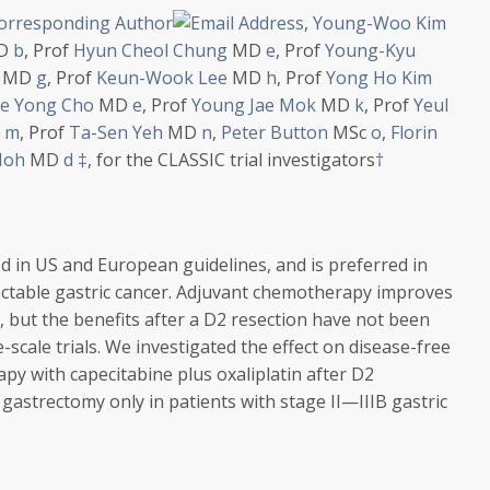
,
Young-Woo Kim
D
b
,
Prof
Hyun Cheol Chung
MD
e
,
Prof
Young-Kyu
MD
g
,
Prof
Keun-Wook Lee
MD
h
,
Prof
Yong Ho Kim
ae Yong Cho
MD
e
,
Prof
Young Jae Mok
MD
k
,
Prof
Yeul
D
m
,
Prof
Ta-Sen Yeh
MD
n
,
Peter Button
MSc
o
,
Florin
Noh
MD
d
‡
,
for the CLASSIC trial investigators
†
in US and European guidelines, and is preferred in
sectable gastric cancer. Adjuvant chemotherapy improves
 but the benefits after a D2 resection have not been
e-scale trials. We investigated the effect on disease-free
py with capecitabine plus oxaliplatin after D2
astrectomy only in patients with stage II—IIIB gastric