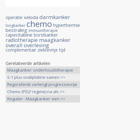
darmkanker
xeloda
operatie
chemo
hyperthermie
longkanker
bestraling
immuuntherapie
capecitabine
borstkanker
maagkanker
radiotherapie
overall overleving
complementair
ziektevrije tijd
Gerelateerde artikelen
Maagkanker: onderhoudstherapie
>>
S-1 plus oxaliplatine samen >>
Regorafenib verlengt progressievrije
>>
Chemo (PELF regime) na als >>
Regulier - Maagkanker: een >>