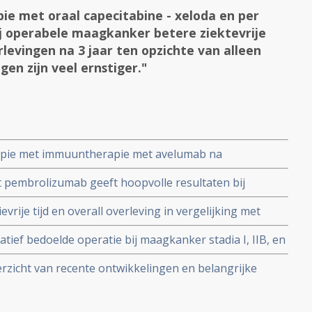
e met oraal capecitabine - xeloda en per
bij operabele maagkanker betere ziektevrije
levingen na 3 jaar ten opzichte van alleen
gen zijn veel ernstiger."
pie met immuuntherapie met avelumab na
 2-jaars overleving van 6 maanden in vergelijking met
t pembrolizumab geeft hoopvolle resultaten bij
e copy 1
 / darmkanker met 72 procent objectieve respons
rije tijd en overall overleving in vergelijking met
gevorderde maagkanker
tief bedoelde operatie bij maagkanker stadia I, IIB, en
ect op tijd tot een recidief en overal overleving. Wel
rzicht van recente ontwikkelingen en belangrijke
bijwerkingen.
e oncology