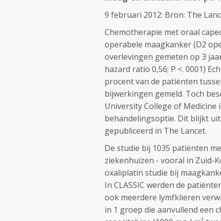
9 februari 2012: Bron: The Lanc
Chemotherapie met oraal capecit
operabele maagkanker (D2 opera
overlevingen gemeten op 3 jaar 
hazard ratio 0,56; P <. 0001) E
procent van de patiënten tussen
bijwerkingen gemeld. Toch bes
University College of Medicine 
behandelingsoptie. Dit blijkt ui
gepubliceerd in The Lancet.
De studie bij 1035 patiënten me
ziekenhuizen - vooral in Zuid-K
oxaliplatin studie bij maagkank
In CLASSIC werden de patiënten
ook meerdere lymfklieren ver
in 1 groep die aanvullend een 