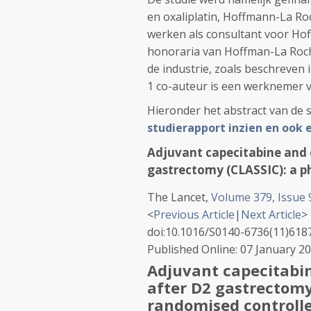
en oxaliplatin, Hoffmann-La Ro
werken als consultant voor Ho
honoraria van Hoffman-La Roch
de industrie, zoals beschreven i
1 co-auteur is een werknemer 
Hieronder het abstract van de s
studierapport inzien en ook 
Adjuvant capecitabine and o
gastrectomy (CLASSIC): a ph
The Lancet,
Volume 379, Issue 
<
Previous Article
|
Next Article
>
doi:10.1016/S0140-6736(11)618
Published Online: 07 January 2
Adjuvant capecitabin
after D2 gastrectomy
randomised controlle