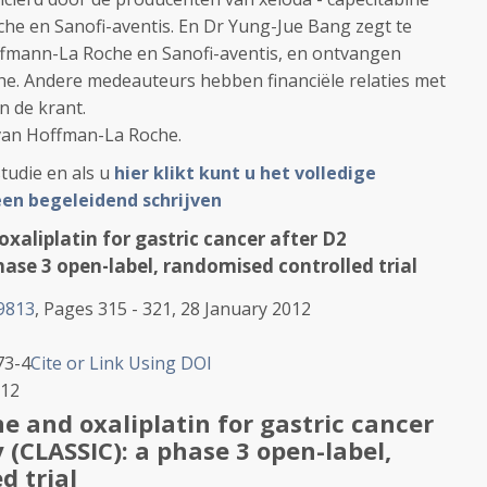
che en Sanofi-aventis. En Dr Yung-Jue Bang zegt te
ffmann-La Roche en Sanofi-aventis, en ontvangen
e. Andere medeauteurs hebben financiële relaties met
n de krant.
van Hoffman-La Roche.
tudie en als u
hier klikt kunt u het volledige
een begeleidend schrijven
xaliplatin for gastric cancer after D2
ase 3 open-label, randomised controlled trial
9813
, Pages 315 - 321, 28 January 2012
73-4
Cite or Link Using DOI
012
e and oxaliplatin for gastric cancer
 (CLASSIC): a phase 3 open-label,
d trial