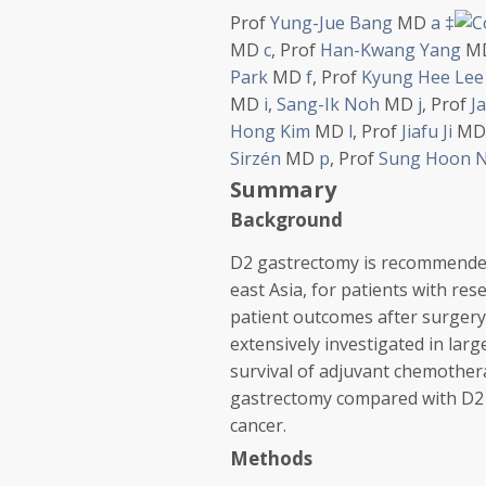
Prof
Yung-Jue Bang
MD
a
‡
MD
c
,
Prof
Han-Kwang Yang
M
Park
MD
f
,
Prof
Kyung Hee Lee
MD
i
,
Sang-Ik Noh
MD
j
,
Prof
J
Hong Kim
MD
l
,
Prof
Jiafu Ji
M
Sirzén
MD
p
,
Prof
Sung Hoon 
Summary
Background
D2 gastrectomy is recommended 
east Asia, for patients with re
patient outcomes after surgery,
extensively investigated in larg
survival of adjuvant chemothera
gastrectomy compared with D2 g
cancer.
Methods