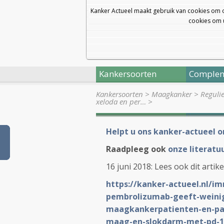
Kanker Actueel maakt gebruik van cookies om 
cookies om u
Kankersoorten
Complem
Kankersoorten
>
Maagkanker
>
Reguli
xeloda en per…
>
Helpt u ons kanker-actueel o
Raadpleeg ook
onze literatuu
16 juni 2018: Lees ook dit artike
https://kanker-actueel.nl/i
pembrolizumab-geeft-weinig-
maagkankerpatienten-en-pat
maag-en-slokdarm-met-pd-1