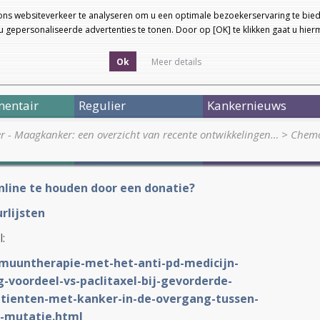
ons websiteverkeer te analyseren om u een optimale bezoekerservaring te bied
 gepersonaliseerde advertenties te tonen. Door op [OK] te klikken gaat u hie
Ok
Meer details
entair
Regulier
Kankernieuws
er - Maagkanker: een overzicht van recente ontwikkelingen…
>
Chemo
nline te houden door een donatie?
rlijsten
l:
mmuuntherapie-met-het-anti-pd-medicijn-
voordeel-vs-paclitaxel-bij-gevorderde-
ienten-met-kanker-in-de-overgang-tussen-
-mutatie.html