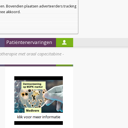
a
a
Startpagina
Nieuwsbrief
a
en. Bovendien plaatsen adverteerders tracking
rmee akkoord.
Alleen in de titels zoeken
Patiëntenervaringen
therapie met oraal capecitabine -