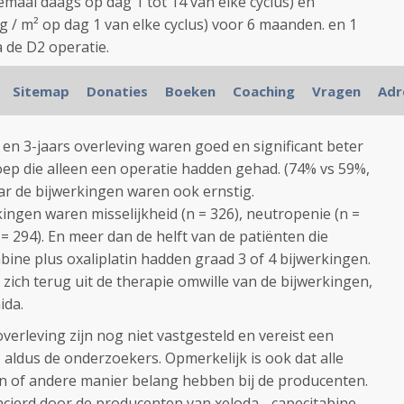
maal daags op dag 1 tot 14 van elke cyclus) en
g / m² op dag 1 van elke cyclus) voor 6 maanden. en 1
 de D2 operatie.
een of er betere effectiviteit werd verwacht, maar ook
Sitemap
Donaties
Boeken
Coaching
Vragen
Adr
 met een dubbele chemo zouden verdragen.
d en 3-jaars overleving waren goed en significant beter
ep die alleen een operatie hadden gehad. (74% vs 59%,
aar de bijwerkingen waren ook ernstig.
gen waren misselijkheid (n = 326), neutropenie (n =
 = 294). En meer dan de helft van de patiënten die
ine plus oxaliplatin hadden graad 3 of 4 bijwerkingen.
zich terug uit de therapie omwille van de bijwerkingen,
ida.
 overleving zijn nog niet vastgesteld en vereist een
, aldus de onderzoekers. Opmerkelijk is ook dat alle
 of andere manier belang hebben bij de producenten.
ncierd door de producenten van xeloda - capecitabine