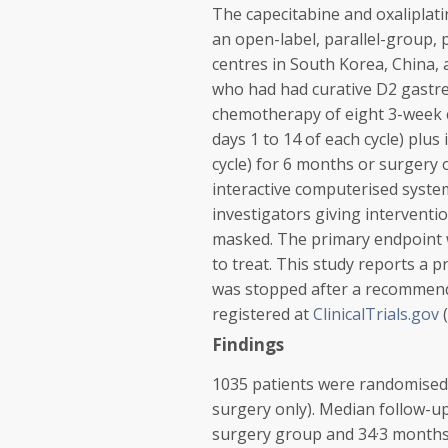
The capecitabine and oxaliplat
an open-label, parallel-group, 
centres in South Korea, China, 
who had had curative D2 gastr
chemotherapy of eight 3-week c
days 1 to 14 of each cycle) plu
cycle) for 6 months or surgery 
interactive computerised system
investigators giving intervent
masked. The primary endpoint w
to treat. This study reports a pr
was stopped after a recommenda
registered at
ClinicalTrials.gov
(
Findings
1035 patients were randomised
surgery only). Median follow-u
surgery group and 34·3 months 