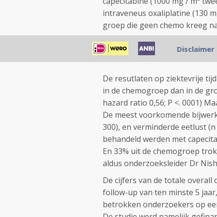
capecitabine (1000 mg / m² twee
intraveneus oxaliplatine (130 m
groep die geen chemo kreeg na
De onderzoeksvraag was niet all
Disclaimer
hoe de patiënten deze aanpak
De resutlaten op ziektevrije tij
in de chemogroep dan in de gro
hazard ratio 0,56; P <. 0001) M
De meest voorkomende bijwerkin
300), en verminderde eetlust (n
behandeld werden met capecitab
En 33% uit de chemogroep trok 
aldus onderzoeksleider Dr Nish
De cijfers van de totale overall
follow-up van ten minste 5 jaar
betrokken onderzoekers op een
De studie werd namelijk gefina