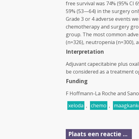
free survival was 74% (95% CI
59% (53—64) in the surgery only
Grade 3 or 4 adverse events wer
chemotherapy and surgery group
group. The most common advers
(n=326), neutropenia (n=300), a
Interpretation
Adjuvant capecitabine plus oxal
be considered as a treatment op
Funding
F Hoffmann-La Roche and Sanof
xeloda
,
chemo
,
maagkank
Plaats een reactie ...