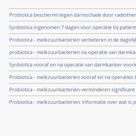
Probiotica beschermt tegen darmschade door radiothera
bekkengebied door effect op de darmepitheelhomeosta
Synbiotica ingenomen 7 dagen voor operatie bij patië
darmen copy 1
vermindert kans op sterfte aan infectie, geeft korter zi
Probiotica - melkzuurbacterien verbeteren in de dageli
gebruik van antibiotica
mensen, de kwaliteit van leven, minder maag-darmklach
probiotica - melkzuurbacterien na operatie van darmka
verbetert de ontlasting copy 1
complicaties en geeft veel minder bloedingen, ontstek
Synbiotica vooraf en na operatie van darmkanker voork
zonder probiotica
operatieve infecties in vergelijking met placebo. 1 vs 9 u
Probiotica - melkzuurbacterien vooraf en na operatie
ernstige infecties, bevorderen sneller herstel en zorge
Probiotica - melkzuurbacteriën verminderen significan
ziekenhuisopname copy 1
chemo met irinitocan bij darmkankerpatienten. Gewone d
Probiotica - melkzuurbacterien: informatie over wat is p
Ernstige diarree: 17,4 vs nul procent copy 1
probiotica bij o.a. darmkanker en ziekte van Crohn