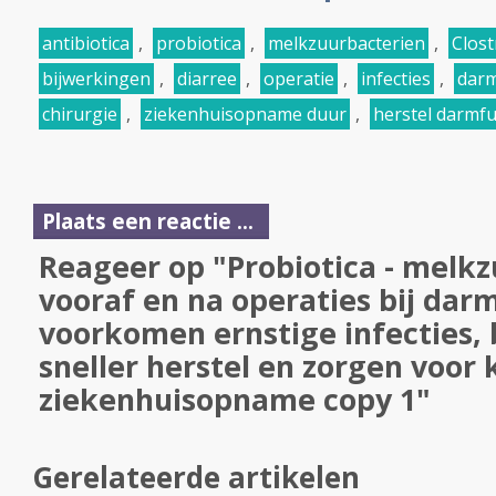
antibiotica
,
probiotica
,
melkzuurbacterien
,
Clost
bijwerkingen
,
diarree
,
operatie
,
infecties
,
dar
chirurgie
,
ziekenhuisopname duur
,
herstel darmfu
Plaats een reactie ...
Reageer op "Probiotica - melk
vooraf en na operaties bij da
voorkomen ernstige infecties,
sneller herstel en zorgen voor 
ziekenhuisopname copy 1"
Gerelateerde artikelen