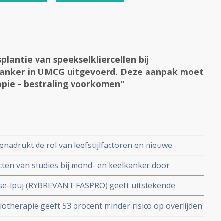
lantie van speekselkliercellen bij
anker in UMCG uitgevoerd. Deze aanpak moet
pie - bestraling voorkomen"
adrukt de rol van leefstijlfactoren en nieuwe
kerzorg.
ten van studies bij mond- en keelkanker door
sten
se-lpuj (RYBREVANT FASPRO) geeft uitstekende
evorderde mond- en keelkanker die eerder behandeld
otherapie geeft 53 procent minder risico op overlijden
emotherapie copy 1
ing met een placebo bij patienten met gevorderde mond-