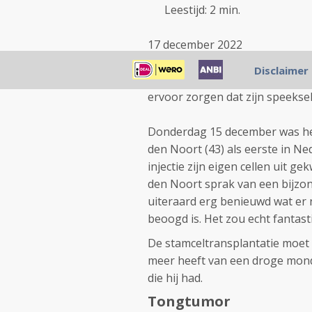
Leestijd: 2 min.
17 december 2022
Het UMCG heeft als eerste zie
Disclaimer
in het hoofdhalsgebied behandel
ervoor zorgen dat zijn speekse
Donderdag 15 december was het
den Noort (43) als eerste in Ned
injectie zijn eigen cellen uit g
den Noort sprak van een bijzon
uiteraard erg benieuwd wat er 
beoogd is. Het zou echt fantasti
De stamceltransplantatie moet 
meer heeft van een droge mond
die hij had.
Tongtumor