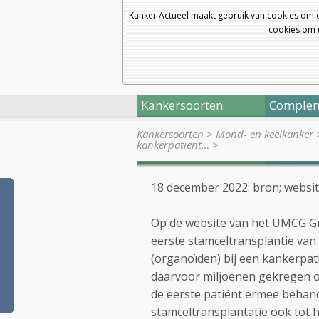
Kanker Actueel maakt gebruik van cookies om 
cookies om u
Kankersoorten
Complem
Kankersoorten
>
Mond- en keelkanker
kankerpatient…
>
18 december 2022: bron; webs
Op de website van het UMCG G
eerste stamceltransplantie van
(organoïden) bij een kankerpa
daarvoor miljoenen gekregen o
de eerste patiënt ermee behande
stamceltransplantatie ook tot 