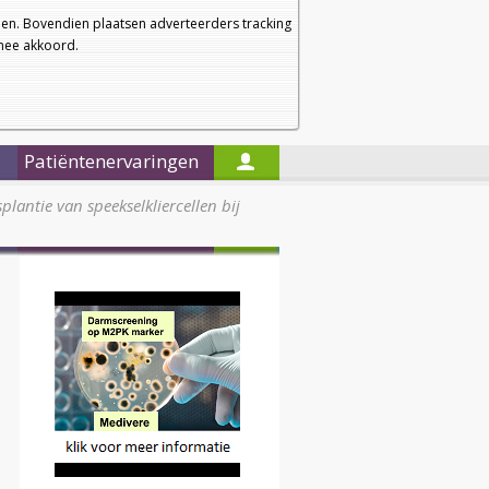
a
a
Startpagina
Nieuwsbrief
a
en. Bovendien plaatsen adverteerders tracking
rmee akkoord.
Alleen in de titels zoeken
Patiëntenervaringen
plantie van speekselkliercellen bij