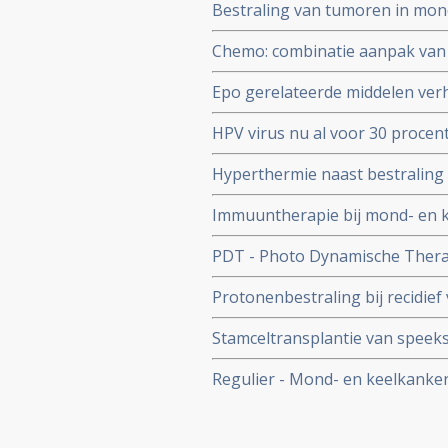
Bestraling van tumoren in mond
en keelkanker zonder HPV stat
en kan ingrijpende en belaste
Chemo: combinatie aanpak van 
meer volledige genezingen bij 
Epo gerelateerde middelen verh
halstumoren.
HPV virus nu al voor 30 procen
dat al voor 70%. Aldus arts-on
Hyperthermie naast bestraling 
keelkanker geeft significant mi
Immuuntherapie bij mond- en ke
jaars overleving blijkt uit 3 ge
PDT - Photo Dynamische Therapi
mondkanker en keelkanker en
Protonenbestraling bij recidie
overall overleving en kwaliteit
Stamceltransplantie van speeks
UMCG uitgevoerd. Deze aanpak 
Regulier - Mond- en keelkanker
voorkomen
belangrijke studieresultaten b