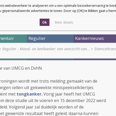
ons websiteverkeer te analyseren om u een optimale bezoekerservaring te bied
 gepersonaliseerde advertenties te tonen. Door op [OK] te klikken gaat u hie
Ok
Meer details
entair
Regulier
Kankernieuws
>
Regulier - Mond- en keelkanker: een overzicht van…
>
Stamceltrans
ite van UMCG en DvhN.
roningen wordt met trots melding gemaakt van de
eigen cellen uit gekweekte minispeekselkliertjes
tiënt met
tongkanker.
Vorig jaar heeft het UMCG
m deze studie uit te voeren en 15 december 2022 werd
ld. Volgend jaar zal duidelijk worden of de
het gewenste resultaat heeft geleid. daarna kunnen