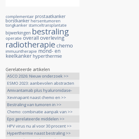
prostaatkanker
complementair
borstkanker
hersentumoren
tongkanker
stamceltransplantatie
bestraling
bijwerkingen
overall overleving
operatie
radiotherapie
chemo
mond- en
immuuntherapie
keelkanker
hyperthermie
Gerelateerde artikelen
ASCO 2026: Nieuw onderzoek >>
ESMO 2023: aanbevolen abstracten
>>
Amivantamab plus hyaluronidase-
lpuj >>
Xevinapant naast chemo en >>
Bestraling van tumoren in >>
Chemo: combinatie aanpak van >>
Epo gerelateerde middelen >>
HPV virus nu al voor 30 procent >>
Hyperthermie naast bestraling >>