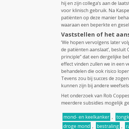
hij en zijn collega’s aan de la
voor klinisch gebruik. Na Kas
patiënten op deze manier behan
waaraan een beperkte en gese
Vaststellen of het aan
‘We hopen vervolgens later volg
de patiënten aanslaat’, besluit
principle” dat een dergelijke be
effect vinden zullen we in een 
behandelen die ook risico lope
Tevens zou bij succes de zoge
kunnen zijn bij andere weefsels.
Het onderzoek van Rob Coppes 
meerdere subsidies mogelijk 
mond- en keelkanker
,
tong
droge mond
,
bestraling
,
r