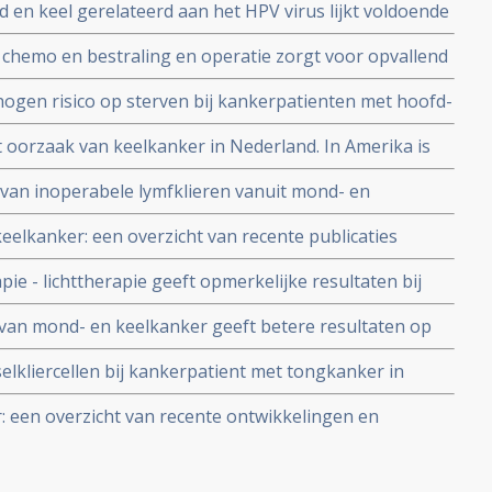
 en keel gerelateerd aan het HPV virus lijkt voldoende
us
nde chemo en operaties voorkomen
chemo en bestraling en operatie zorgt voor opvallend
mond- en keelkankerpatienten stadium II en III
ogen risico op sterven bij kankerpatienten met hoofd-
t oorzaak van keelkanker in Nederland. In Amerika is
derzoeker Michelle Rietbergen van het VUmc
van inoperabele lymfklieren vanuit mond- en
nder bijwerkingen en geeft ook significant betere 5-
elkanker: een overzicht van recente publicaties
randomiseerde langjarige studies.
e - lichttherapie geeft opmerkelijke resultaten bij
 slokdarmkanker
f van mond- en keelkanker geeft betere resultaten op
 van leven door minder ernstige bijwerkingen copy 1
elkliercellen bij kankerpatient met tongkanker in
moet droge mond na radiotherapie - bestraling
: een overzicht van recente ontwikkelingen en
ij hoofd- en halstumoren binnen de reguliere oncologie