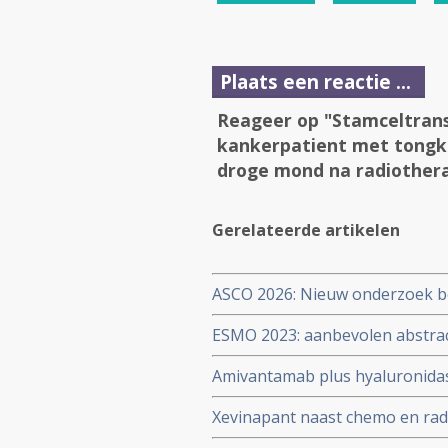
Plaats een reactie ...
Reageer op "Stamceltransp
kankerpatient met tongk
droge mond na radiothera
Gerelateerde artikelen
ASCO 2026: Nieuw onderzoek ben
behandelstrategieën in de kan
ESMO 2023: aanbevolen abstrac
oncologen en medisch speciali
Amivantamab plus hyaluronida
resultaten bij patiënten met g
Xevinapant naast chemo en radi
zijn met immuuntherapie en ch
op 5-jaars meting in vergelijk