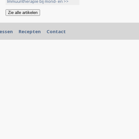
Immuuntherapie bij mond- en >>
essen
Recepten
Contact