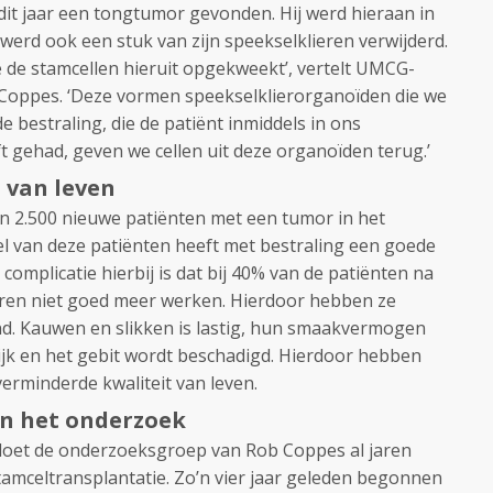
dit jaar een tongtumor gevonden. Hij werd hieraan in
erd ook een stuk van zijn speekselklieren verwijderd.
 de stamcellen hieruit opgekweekt’, vertelt UMCG-
Coppes. ‘Deze vormen speekselklierorganoïden die we
 bestraling, die de patiënt inmiddels in ons
 gehad, geven we cellen uit deze organoïden terug.’
 van leven
zo’n 2.500 nieuwe patiënten met een tumor in het
l van deze patiënten heeft met bestraling een goede
complicatie hierbij is dat bij 40% van de patiënten na
eren niet goed meer werken. Hierdoor hebben ze
nd. Kauwen en slikken is lastig, hun smaakvermogen
lijk en het gebit wordt beschadigd. Hierdoor hebben
erminderde kwaliteit van leven.
en het onderzoek
doet de onderzoeksgroep van Rob Coppes al jaren
amceltransplantatie. Zo’n vier jaar geleden begonnen