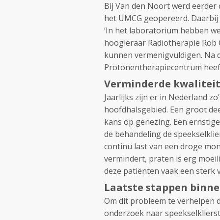
Bij Van den Noort werd eerder 
het UMCG geopereerd. Daarbij w
‘In het laboratorium hebben we
hoogleraar Radiotherapie Rob 
kunnen vermenigvuldigen. Na de
Protonentherapiecentrum heeft
Verminderde kwaliteit
Jaarlijks zijn er in Nederland 
hoofdhalsgebied. Een groot dee
kans op genezing. Een ernstige 
de behandeling de speekselkli
continu last van een droge mo
vermindert, praten is erg moei
deze patiënten vaak een sterk v
Laatste stappen binn
Om dit probleem te verhelpen 
onderzoek naar speekselklierst