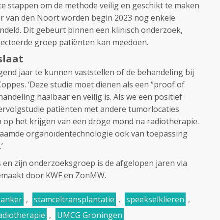
atste stappen om de methode veilig en geschikt te maken
per van den Noort worden begin 2023 nog enkele
deld. Dit gebeurt binnen een klinisch onderzoek,
lecteerde groep patiënten kan meedoen.
slaat
end jaar te kunnen vaststellen of de behandeling bij
 Coppes. ‘Deze studie moet dienen als een “proof of
handeling haalbaar en veilig is. Als we een positief
vervolgstudie patiënten met andere tumorlocaties
n op het krijgen van een droge mond na radiotherapie.
naamde organoïdentechnologie ook van toepassing
’
en zijn onderzoeksgroep is de afgelopen jaren via
gemaakt door KWF en ZonMW.
kanker
,
stamceltransplantatie
,
speekselklieren
,
adiotherapie
,
UMCG Groningen