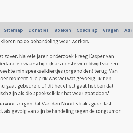
kenhuis in Nederland een kankerpatiënt met een tumor
Sitemap
Donaties
Boeken
Coaching
Vragen
Adr
d met stamcellen uit zijn eigen speekselklier. Dit moet
lklieren na de behandeling weer werken.
 zover. Na vele jaren onderzoek kreeg Kasper van
erland en waarschijnlijk als eerste wereldwijd via een
ekweekte minispeekselkliertjes (organoïden) terug. Van
der moment. 'De prik was wel wat gevoelig. Ik ben
nu gaat gebeuren, of dit het effect gaat hebben dat
sch zijn als die speekselklier het weer gaat doen.'
ervoor zorgen dat Van den Noort straks geen last
, als gevolg van zijn behandeling tegen de tongtumor