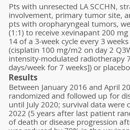
Pts with unresected LA SCCHN, str
involvement, primary tumor site, a
pts with oropharyngeal tumors, w
(1:1) to receive xevinapant 200 mg 
14 of a 3-week cycle every 3 weeks 
(cisplatin 100 mg/m
2
on day 2 Q3W 
intensity-modulated radiotherapy 7
days/week for 7 weeks]) or placebo 
Results
Between January 2016 and April 20
randomized and followed up for di
until July 2020; survival data were c
2022 (5 years after last patient ra
of death or disease progression afte