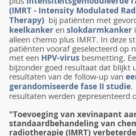
plus
intensiteitsgemoduleerde r
(IMRT - Intensity Modulated Rad
Therapy)
bij patiënten met gevo
keelkanker
en
slokdarmkanker
i
alleen chemo plus IMRT. In deze s
patiënten vooraf geselecteerd op n
met een
HPV-virus
besmetting. Ee
bijzonder goed resultaat dat blijkt 
resultaten van de follow-up van
ee
gerandomiseerde fase II studie
.
resultaten werden gepresenteerd
"Toevoeging van xevinapant aa
standaardbehandeling van che
radiotherapie (IMRT) verbeterde