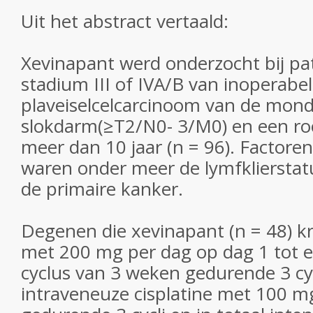
Uit het abstract vertaald:
Xevinapant werd onderzocht bij pa
stadium III of IVA/B van inoperabe
plaveiselcelcarcinoom van de mondh
slokdarm(≥T2/N0- 3/M0) en een ro
meer dan 10 jaar (n = 96). Factoren 
waren onder meer de lymfklierstat
de primaire kanker.
Degenen die xevinapant (n = 48) k
met 200 mg per dag op dag 1 tot e
cyclus van 3 weken gedurende 3 cyc
intraveneuze cisplatine met 100 