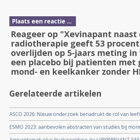
Plaats een reactie ...
Reageer op "Xevinapant naast
radiotherapie geeft 53 procent
overlijden op 5-jaars meting in
een placebo bij patienten met
mond- en keelkanker zonder H
Gerelateerde artikelen
ASCO 2026: Nieuw onderzoek benadrukt de rol van leefs
behandelstrategieën in de kankerzorg.
ESMO 2023: aanbevolen abstracten van studies bij mon
oncologen en medisch specialisten
Amivantamab plus hyaluronidase-lpuj (RYBREVANT FAS