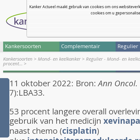
Kanker Actueel maakt gebruik van cookies om ons websiteverk
cookies om u gepersonalisee
Kankersoorten
Complementair
Regulier
Kankersoorten
>
Mond- en keelkanker
>
Regulier - Mond- en keelk
procent…
>
11 oktober 2022: Bron:
Ann Oncol.
7):LBA33.
53 procent langere overall overlevi
gebruik van het medicijn
xevinapa
naast chemo (
cisplatin
)