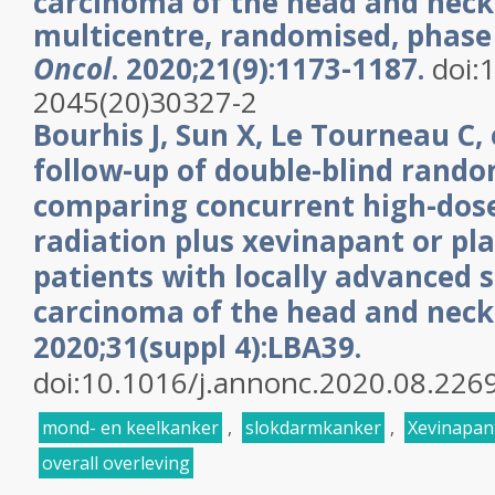
carcinoma of the head and neck:
multicentre, randomised, phase
Oncol
. 2020;21(9):1173-1187.
doi:
2045(20)30327-2
Bourhis J, Sun X, Le Tourneau C, 
follow-up of double-blind rando
comparing concurrent high-dose
radiation plus xevinapant or pla
patients with locally advanced 
carcinoma of the head and neck
2020;31(suppl 4):LBA39.
doi:10.1016/j.annonc.2020.08.226
mond- en keelkanker
,
slokdarmkanker
,
Xevinapan
overall overleving