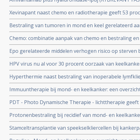
resultaten bij patiënten met gevorderde mond- en keel
Xevinapant naast chemo en radiotherapie geeft 53 proce
zijn met immuuntherapie en chemotherapie copy 1
op 5-jaars meting in vergelijking met een placebo bij 
Bestraling van tumoren in mond en keel gerelateerd aan
en keelkanker zonder HPV status
en kan ingrijpende en belastende chemo en operaties
Chemo: combinatie aanpak van chemo en bestraling en 
meer volledige genezingen bij mond- en keelkankerpatie
Epo gerelateerde middelen verhogen risico op sterven 
halstumoren.
HPV virus nu al voor 30 procent oorzaak van keelkanker
dat al voor 70%. Aldus arts-onderzoeker Michelle Riet
Hyperthermie naast bestraling van inoperabele lymfkli
keelkanker geeft significant minder bijwerkingen en gee
Immuuntherapie bij mond- en keelkanker: een overzicht
jaars overleving blijkt uit 3 gerandomiseerde langjarige 
PDT - Photo Dynamische Therapie - lichttherapie geeft 
mondkanker en keelkanker en slokdarmkanker
Protonenbestraling bij recidief van mond- en keelkanke
overall overleving en kwaliteit van leven door minder e
Stamceltransplantie van speekselkliercellen bij kanker
UMCG uitgevoerd. Deze aanpak moet droge mond na rad