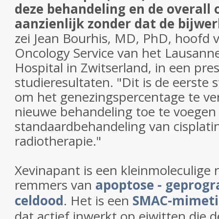
deze behandeling en de overall 
aanzienlijk zonder dat de bijwe
zei
Jean Bourhis, MD, PhD
, hoofd 
Oncology Service van het Lausanne
Hospital in Zwitserland, in een pre
studieresultaten. "Dit is de eerste 
om het genezingspercentage te ve
nieuwe behandeling toe te voegen
standaardbehandeling van cisplati
radiotherapie."
Xevinapant is een kleinmoleculige
remmers van
apoptose - gepro
celdood
. Het is een
SMAC-mimet
dat actief inwerkt op eiwitten die