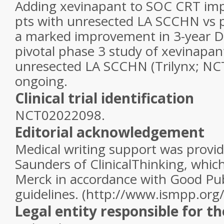
Adding xevinapant to SOC CRT imp
pts with unresected LA SCCHN vs p
a marked improvement in 3-year D
pivotal phase 3 study of xevinapan
unresected LA SCCHN (Trilynx; NC
ongoing.
Clinical trial identification
NCT02022098.
Editorial acknowledgement
Medical writing support was provi
Saunders of ClinicalThinking, whi
Merck in accordance with Good Pub
guidelines. (http://www.ismpp.org
Legal entity responsible for t