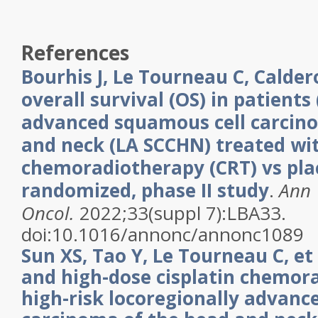
References
Bourhis J, Le Tourneau C, Caldero
overall survival (OS) in patients 
advanced squamous cell carcin
and neck (LA SCCHN) treated wi
chemoradiotherapy (CRT) vs pla
randomized, phase II study
.
Ann
Oncol.
2022;33(suppl 7):LBA33.
doi:10.1016/annonc/annonc1089
Sun XS, Tao Y, Le Tourneau C, et
and high-dose cisplatin chemor
high-risk locoregionally advanc