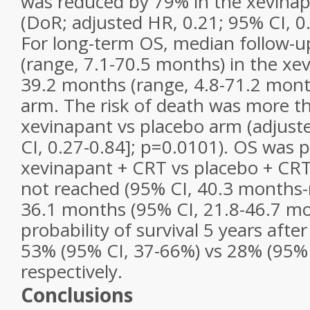
was reduced by 79% in the xevinap
(DoR; adjusted HR, 0.21; 95% CI, 0
For long-term OS, median follow-
(range, 7.1-70.5 months) in the x
39.2 months (range, 4.8-71.2 mont
arm. The risk of death was more th
xevinapant vs placebo arm (adjust
CI, 0.27-0.84]; p=0.0101). OS was 
xevinapant + CRT vs placebo + CR
not reached (95% CI, 40.3 months-
36.1 months (95% CI, 21.8-46.7 mo
probability of survival 5 years aft
53% (95% CI, 37-66%) vs 28% (95% 
respectively.
Conclusions