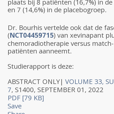
plaats bij 8 patiënten (16,7%) in 
en 7 (14,6%) in de placebogroep.
Dr. Bourhis vertelde ook dat de fas
(
NCT04459715
) van xevinapant pl
chemoradiotherapie versus match-
patiënten aanneemt.
Studierapport is deze:
ABSTRACT ONLY
|
VOLUME 33, S
7
,
S1400,
SEPTEMBER 01, 2022
PDF [79 KB]
Save