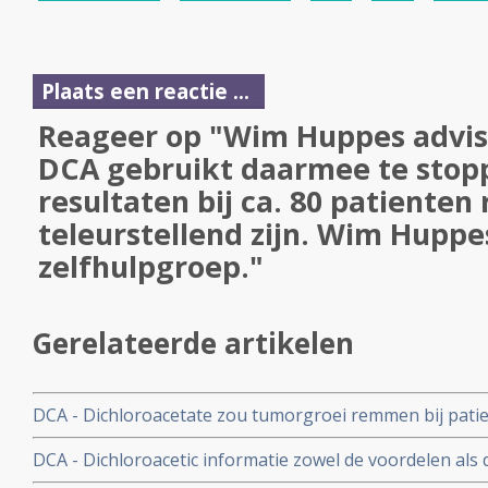
Plaats een reactie ...
Reageer op "Wim Huppes advis
DCA gebruikt daarmee te stop
resultaten bij ca. 80 patienten
teleurstellend zijn. Wim Huppe
zelfhulpgroep."
Gerelateerde artikelen
DCA - Dichloroacetate zou tumorgroei remmen bij pati
Glioblastoma, aldus studie met 5 patienten, maar er is o
DCA - Dichloroacetic informatie zowel de voordelen als
conclusies en studie. Artikel geplaatst 24 mei 2010
Dichloorazijn bij gebruik van DCA en HAART door kanke