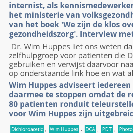
internist, als kennismedewerke
het ministerie van volksgezondh
van het boek 'We zijn de klos ov
gezondheidszorg'. Interview me
Dr. Wim Huppes liet ons weten dat
zelfhulpgroep voor patienten die D
gebruiken en verwijst daarvoor naa
op onderstaande link hoe en wat al
Wim Huppes adviseert iedereen 
daarmee te stoppen omdat de res
80 patienten ronduit teleurstelle
voor Wim Huppes zijn uitgebreid
Dichloroacetic
,
Wim Huppes
,
DCA
,
PDT
,
Photo