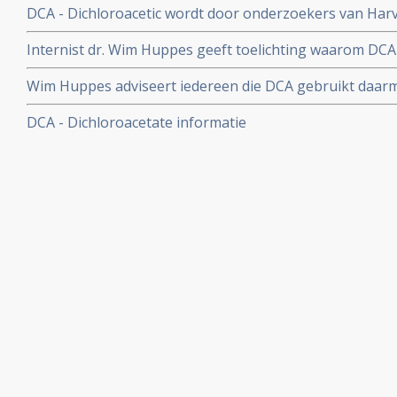
DCA - Dichloroacetic wordt door onderzoekers van Harv
ernstige bijwerkingen die DCA kan veroorzaken.
mogelijk middel tegen vorming van kankercellen benoemd
Internist dr. Wim Huppes geeft toelichting waarom DCA 
New Scientist.
waar iemand op moet letten om teleurstelling te voorkom
Wim Huppes adviseert iedereen die DCA gebruikt daar
2008
resultaten bij ca. 80 patienten ronduit teleurstellend z
DCA - Dichloroacetate informatie
zelfhulpgroep.