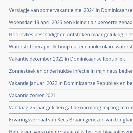
Verslagje van zomervakantie mei 2024 in Dominicaanse
Woensdag 18 april 2023 een kleine tia / beroerte geha
drie dagen opgenomen in het ziekenhuis.
Hoornvlies beschadigt en ontstoken maar gelukkig nie
Waterstoftherapie: Ik hoop dat een moleculaire waters
waterstofapparaat mij gaat helpen in met name verbet
Vakantie december 2022 in Dominicaanse Republiek
neurologische uitval
Zonnesteek en onderhuidse infectie in mijn neus bedier
vakantie juni 2022
Vakantie januari 2022 in Dominicaanse Republiek en be
Vakantie zomer 2021
Vandaag 25 jaar geleden gaf de oncoloog mij nog maxim
Ervaringsverhaal van Kees Braam genezen van tongkan
diagnose:
Heb ik een vergrote prostaat of is het het blaaspijnsy