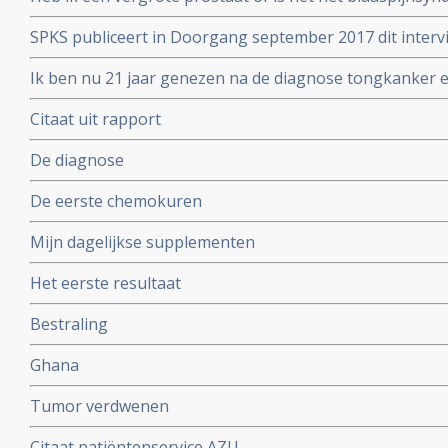
SPKS publiceert in Doorgang september 2017 dit inter
overlever.
Ik ben nu 21 jaar genezen na de diagnose tongkanker en
2017 ook opa. Liza is moeder geworden van Ruben
Citaat uit rapport
De diagnose
De eerste chemokuren
Mijn dagelijkse supplementen
Het eerste resultaat
Bestraling
Ghana
Tumor verdwenen
Citaat patiëntenservice AZU