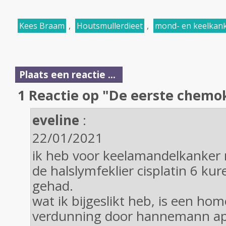
Kees Braam
,
Houtsmullerdieet
,
mond- en keelkan
Plaats een reactie ...
1 Reactie op "De eerste chemo
eveline
:
22/01/2021
ik heb voor keelamandelkanker m
de halslymfeklier cisplatin 6 ku
gehad.
wat ik bijgeslikt heb, is een ho
verdunning door hannemann a