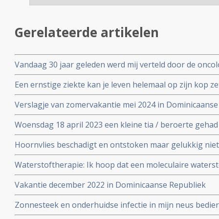
Gerelateerde artikelen
Vandaag 30 jaar geleden werd mij verteld door de oncol
bijkomend van een kijkoperatie, dat ik nog maximaal dr
Een ernstige ziekte kan je leven helemaal op zijn kop z
Verslagje van zomervakantie mei 2024 in Dominicaanse
Woensdag 18 april 2023 een kleine tia / beroerte geha
drie dagen opgenomen in het ziekenhuis.
Hoornvlies beschadigt en ontstoken maar gelukkig nie
Waterstoftherapie: Ik hoop dat een moleculaire waters
waterstofapparaat mij gaat helpen in met name verbet
Vakantie december 2022 in Dominicaanse Republiek
neurologische uitval
Zonnesteek en onderhuidse infectie in mijn neus bedier
vakantie juni 2022