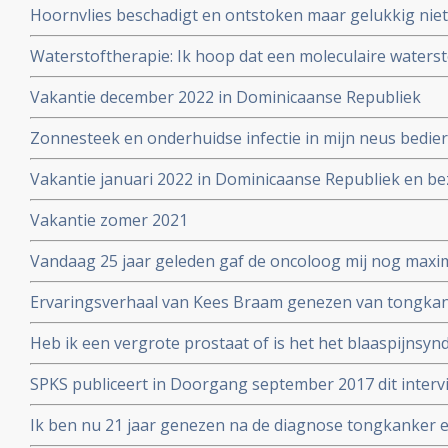
Hoornvlies beschadigt en ontstoken maar gelukkig nie
Waterstoftherapie: Ik hoop dat een moleculaire waters
waterstofapparaat mij gaat helpen in met name verbet
Vakantie december 2022 in Dominicaanse Republiek
neurologische uitval
Zonnesteek en onderhuidse infectie in mijn neus bedier
vakantie juni 2022
Vakantie januari 2022 in Dominicaanse Republiek en be
Vakantie zomer 2021
Vandaag 25 jaar geleden gaf de oncoloog mij nog maxim
Ervaringsverhaal van Kees Braam genezen van tongkan
diagnose:
Heb ik een vergrote prostaat of is het het blaaspijnsy
SPKS publiceert in Doorgang september 2017 dit inter
overlever.
Ik ben nu 21 jaar genezen na de diagnose tongkanker en
2017 ook opa. Liza is moeder geworden van Ruben