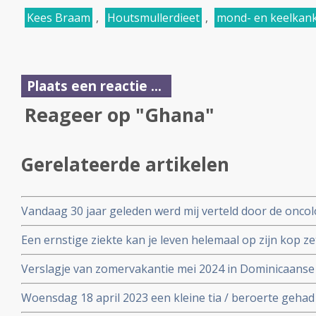
Kees Braam
,
Houtsmullerdieet
,
mond- en keelkan
Plaats een reactie ...
Reageer op "Ghana"
Gerelateerde artikelen
Vandaag 30 jaar geleden werd mij verteld door de oncol
bijkomend van een kijkoperatie, dat ik nog maximaal dr
Een ernstige ziekte kan je leven helemaal op zijn kop z
Verslagje van zomervakantie mei 2024 in Dominicaanse
Woensdag 18 april 2023 een kleine tia / beroerte geha
drie dagen opgenomen in het ziekenhuis.