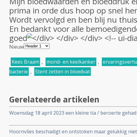
Mijn bloedwaarden en bloeddruk en 
prima in orde dus hoop op snel her
Wordt vervolgd en ben blij nu thuis 
En bedankt voor alle bemoedigende
goed
Nieuw
Kees Braam
,
mond- en keelkanker
,
ervaringsverha
bacterie
,
Stent zetten in bloedvat
Gerelateerde artikelen
Woensdag 18 april 2023 een kleine tia / beroerte geha
drie dagen opgenomen in het ziekenhuis.
Hoornvlies beschadigt en ontstoken maar gelukkig nie