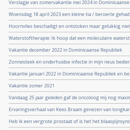
Verslagje van zomervakantie mei 2024 in Dominicaanse
Woensdag 18 april 2023 een kleine tia / beroerte geha
drie dagen opgenomen in het ziekenhuis.
Hoornvlies beschadigt en ontstoken maar gelukkig nie
Waterstoftherapie: Ik hoop dat een moleculaire waters
waterstofapparaat mij gaat helpen in met name verbet
Vakantie december 2022 in Dominicaanse Republiek
neurologische uitval
Zonnesteek en onderhuidse infectie in mijn neus bedier
vakantie juni 2022
Vakantie januari 2022 in Dominicaanse Republiek en be
Vakantie zomer 2021
Vandaag 25 jaar geleden gaf de oncoloog mij nog maxim
Ervaringsverhaal van Kees Braam genezen van tongkan
diagnose:
Heb ik een vergrote prostaat of is het het blaaspijnsy