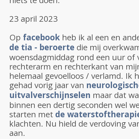
niets te doen.
23 april 2023
Op
facebook
heb ik al een en and
de tia - beroerte
die mij overkwa
woensdagmiddag rond een uur of v
rechterarm en rechterkant van mij
helemaal gevoelloos / verlamd. Ik h
gehad vorig jaar van
neurologisch
uitvalverschijnselen
maar dat was 
binnen een dertig seconden wel we
starten met
de waterstoftherapi
klachten. Nu hield de verdoving v
aan.