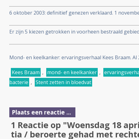
6 oktober 2003: definitief genezen verklaard. 1 novembe
bevestiging.
Er zijn 5 kiezen getrokken in voorheen bestraald gebi
zuurstof therapie.
Mond- en keelkanker: ervaringsverhaal Kees Braam. Al 2
ongeneeslijke mond- en keelkanker.
Kees Braam
,
mond- en keelkanker
,
ervaringsverha
bacterie
,
Stent zetten in bloedvat
Plaats een reactie ...
1 Reactie op "Woensdag 18 apri
tia / beroerte gehad met rech