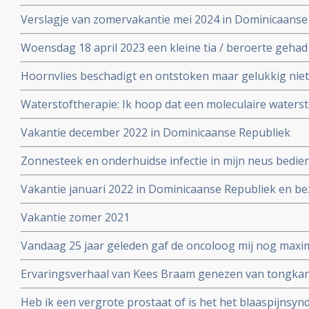
Verslagje van zomervakantie mei 2024 in Dominicaanse
Woensdag 18 april 2023 een kleine tia / beroerte geha
drie dagen opgenomen in het ziekenhuis.
Hoornvlies beschadigt en ontstoken maar gelukkig nie
Waterstoftherapie: Ik hoop dat een moleculaire waters
waterstofapparaat mij gaat helpen in met name verbet
Vakantie december 2022 in Dominicaanse Republiek
neurologische uitval
Zonnesteek en onderhuidse infectie in mijn neus bedier
vakantie juni 2022
Vakantie januari 2022 in Dominicaanse Republiek en be
Vakantie zomer 2021
Vandaag 25 jaar geleden gaf de oncoloog mij nog maxim
Ervaringsverhaal van Kees Braam genezen van tongkan
diagnose:
Heb ik een vergrote prostaat of is het het blaaspijnsy