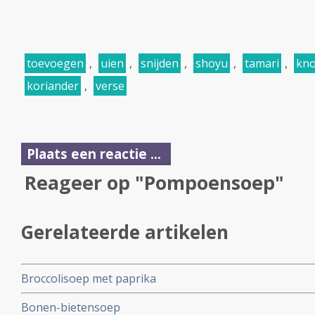
toevoegen
,
uien
,
snijden
,
shoyu
,
tamari
,
kno
koriander
,
verse
Plaats een reactie ...
Reageer op "Pompoensoep"
Gerelateerde artikelen
Broccolisoep met paprika
Bonen-bietensoep