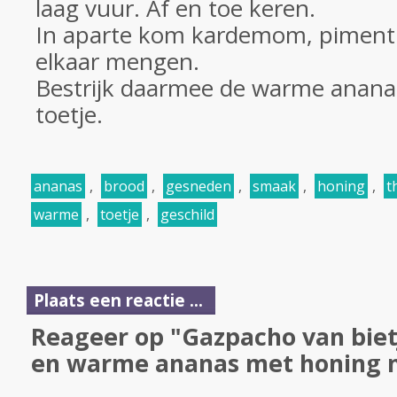
laag vuur. Af en toe keren.
In aparte kom kardemom, piment
elkaar mengen.
Bestrijk daarmee de warme ananas
toetje.
ananas
,
brood
,
gesneden
,
smaak
,
honing
,
t
warme
,
toetje
,
geschild
Plaats een reactie ...
Reageer op "Gazpacho van bie
en warme ananas met honing 