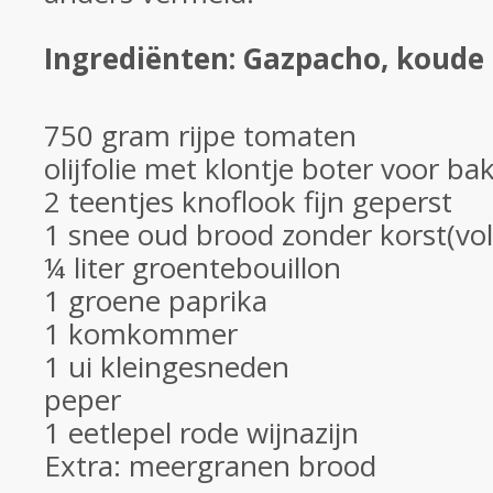
Ingrediënten: Gazpacho, koud
750 gram rijpe tomaten
olijfolie met klontje boter voor ba
2 teentjes knoflook fijn geperst
1 snee oud brood zonder korst(vo
¼ liter groentebouillon
1 groene paprika
1 komkommer
1 ui kleingesneden
peper
1 eetlepel rode wijnazijn
Extra: meergranen brood