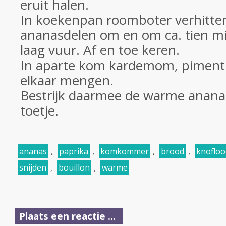
eruit halen.
In koekenpan roomboter verhitte
ananasdelen om en om ca. tien m
laag vuur. Af en toe keren.
In aparte kom kardemom, piment
elkaar mengen.
Bestrijk daarmee de warme ananas
toetje.
ananas
,
paprika
,
komkommer
,
brood
,
knofloo
snijden
,
bouillon
,
warme
Plaats een reactie ...