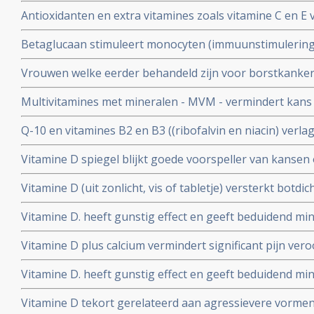
risico - 44 procent - op overlijden aan borstkanker dan 
Antioxidanten en extra vitamines zoals vitamine C en E 
moment van diagnose
op overleven en geeft significant minder recidieven vo
Betaglucaan stimuleert monocyten (immuunstimulering)
invasieve borstkanker. Ook naast chemo blijft positieve 
borstkankerpatienten blijkt uit een kleine studie met 2
Vrouwen welke eerder behandeld zijn voor borstkanker e
groenten gaan gebruiken hebben significant minder ris
Multivitamines met mineralen - MVM - vermindert kans 
recidief of duurt significant langere tijd voor een recidi
voor oudere vrouwen met borstkanker copy 1
Q-10 en vitamines B2 en B3 ((ribofalvin en niacin) verla
markers als aanvulling op Tamoxifen en zorgt voor bed
Vitamine D spiegel blijkt goede voorspeller van kansen
recidief.
postmenopauzale vrouwen met borstkanker stadium II en
Vitamine D (uit zonlicht, vis of tabletje) versterkt botd
behandeling plus Zometa - zoledronic acid.
daarmee beduidend de werking van bisfosfonaten bij
Vitamine D. heeft gunstig effect en geeft beduidend min
vitamine D. versterkt botdichtheid bij meisjes en jonge
borstkanker en eierstokkanker blijkt uit verschillende
Vitamine D plus calcium vermindert significant pijn ver
2006..
aromaseremmers zoals Arimidex bij borstkankerpatient
Vitamine D. heeft gunstig effect en geeft beduidend min
placebo gecontroleerde fase II studie
borstkanker en eierstokkanker blijkt uit verschillende
Vitamine D tekort gerelateerd aan agressievere vorme
2006.