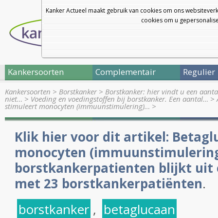
Kanker Actueel maakt gebruik van cookies om ons websiteverk
cookies om u gepersonalisee
Kankersoorten
Complementair
Regulier
Kankersoorten
>
Borstkanker
>
Borstkanker: hier vindt u een aanta
niet…
>
Voeding en voedingstoffen bij borstkanker. Een aantal…
>
stimuleert monocyten (immuunstimulering)…
>
Klik hier voor dit artikel: Betag
monocyten (immuunstimulering)
borstkankerpatienten blijkt uit 
met 23 borstkankerpatiënten
.
borstkanker
,
betaglucaan