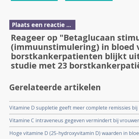
Plaats een reactie ...
Reageer op "Betaglucaan stim
(immuunstimulering) in bloed 
borstkankerpatienten blijkt ui
studie met 23 borstkankerpati
Gerelateerde artikelen
Vitamine D suppletie geeft meer complete remissies bij
vooraf aan operatie chemotherapie ondergaan in verge
Vitamine C intraveneus gegeven vermindert bij vrouwe
suppletie
borstkanker misselijkheid, vermoeidheid, eetlustverlies 
Hoge vitamine D (25-hydroxyvitamin D) waarden in bloe