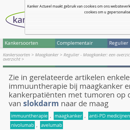
Kanker Actueel maakt gebruik van cookies om ons websiteverk
cookies om u gepersonalisee
Kankersoorten
Complementair
Regulier
Kankersoorten
>
Maagkanker
>
Regulier - Maagkanker: een overzi
overzicht
>
Zie in gerelateerde artikelen enkele
immuuntherapie bij maagkanker en
kankerpatiënten met tumoren op 
van
slokdarm
naar de maag
immuuntherapie
,
maagkanker
,
anti-PD medicijnen
nivolumab
,
avelumab