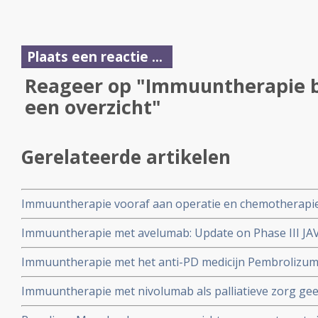
Plaats een reactie ...
Reageer op "Immuuntherapie 
een overzicht"
Gerelateerde artikelen
Immuuntherapie vooraf aan operatie en chemotherapie b
kankerpatiënten met maagkanker en met tumoren op 
Immuuntherapie met avelumab: Update on Phase III JAVE
naar de maag
Avelumab in Pretreated Advanced Gastric Cancer
Immuuntherapie met het anti-PD medicijn Pembrolizuma
paclitaxel bij gevorderde maagkankerpatiënten en pati
Immuuntherapie met nivolumab als palliatieve zorg gee
overgang tussen maag en slokdarm met PD-1 mutatie
bij zwaar voorbehandelde slokdarm / maagkankerpatien