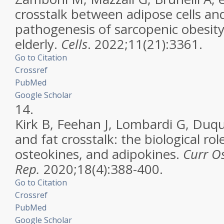
crosstalk between adipose cells an
pathogenesis of sarcopenic obesity
elderly.
Cells
. 2022;11(21):3361.
Go to Citation
Crossref
PubMed
Google Scholar
14.
Kirk B, Feehan J, Lombardi G, Duq
and fat crosstalk: the biological ro
osteokines, and adipokines.
Curr O
Rep.
2020;18(4):388-400.
Go to Citation
Crossref
PubMed
Google Scholar