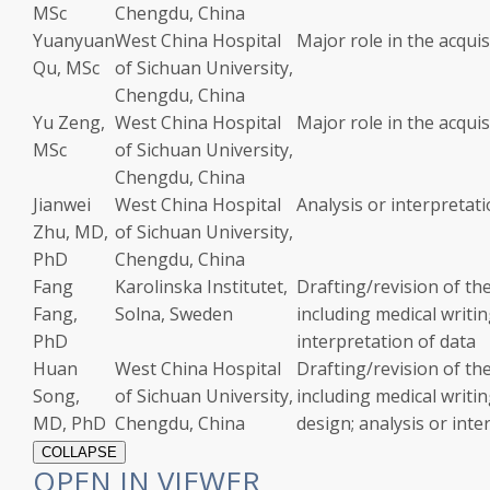
MSc
Chengdu, China
Yuanyuan
West China Hospital
Major role in the acquis
Qu, MSc
of Sichuan University,
Chengdu, China
Yu Zeng,
West China Hospital
Major role in the acquis
MSc
of Sichuan University,
Chengdu, China
Jianwei
West China Hospital
Analysis or interpretati
Zhu, MD,
of Sichuan University,
PhD
Chengdu, China
Fang
Karolinska Institutet,
Drafting/revision of th
Fang,
Solna, Sweden
including medical writin
PhD
interpretation of data
Huan
West China Hospital
Drafting/revision of th
Song,
of Sichuan University,
including medical writi
MD, PhD
Chengdu, China
design; analysis or inte
COLLAPSE
OPEN IN VIEWER