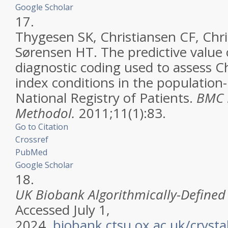
Google Scholar
17.
Thygesen SK, Christiansen CF, Chri
Sørensen HT. The predictive value
diagnostic coding used to assess C
index conditions in the populatio
National Registry of Patients.
BMC 
Methodol.
2011;11(1):83.
Go to Citation
Crossref
PubMed
Google Scholar
18.
UK Biobank Algorithmically-Define
Accessed July 1,
2024.
biobank.ctsu.ox.ac.uk/cryst