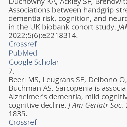
Duchowny KA, Ackley SF, Brenowitz
Associations between handgrip st
dementia risk, cognition, and neu
in the UK biobank cohort study.
JA
2022;5(6):e2218314.
Crossref
PubMed
Google Scholar
7.
Beeri MS, Leugrans SE, Delbono O
Buchman AS. Sarcopenia is associat
Alzheimer's dementia, mild cognit
cognitive decline.
J Am Geriatr Soc.
1835.
Crossref