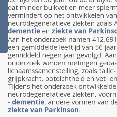
dat minder buikvet en meer spierma
vermindert op het ontwikkelen va
neurodegeneratieve ziekten zoals
dementie
en
ziekte van Parkins
l
Aan het onderzoek namen 412.69
een gemiddelde leeftijd van 56 jaa
gemiddeld negen jaar gevolgd. Aan
onderzoek werden metingen gedaa
lichaamssamenstelling, zoals taill
grijpkracht, botdichtheid en vet- en
Tijdens het onderzoek ontwikkelde
neurodegeneratieve ziekten, voor
- dementie
, andere vormen van d
ziekte van Parkinson
.