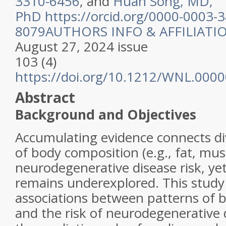
3310-6456
, and
Huan Song, MD,
PhD
https://orcid.org/0000-0003-
8079
AUTHORS INFO & AFFILIATI
August 27, 2024 issue
103 (4)
https://doi.org/10.1212/WNL.00
Abstract
Background and Objectives
Accumulating evidence connects d
of body composition (e.g., fat, mus
neurodegenerative disease risk, yet
remains underexplored. This stud
associations between patterns of 
and the risk of neurodegenerative 