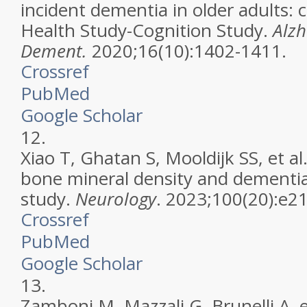
incident dementia in older adults: 
Health Study-Cognition Study.
Alz
Dement.
2020;16(10):1402-1411.
Crossref
PubMed
Google Scholar
12.
Xiao T, Ghatan S, Mooldijk SS, et al
bone mineral density and dementi
study.
Neurology
. 2023;100(20):e2
Crossref
PubMed
Google Scholar
13.
Zamboni M, Mazzali G, Brunelli A, et