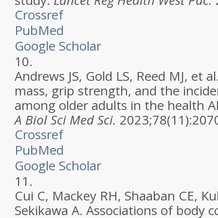
study.
Lancet Reg Health West Pac.
Crossref
PubMed
Google Scholar
10.
Andrews JS, Gold LS, Reed MJ, et al
mass, grip strength, and the incid
among older adults in the health 
A Biol Sci Med Sci.
2023;78(11):207
Crossref
PubMed
Google Scholar
11.
Cui C, Mackey RH, Shaaban CE, Kul
Sekikawa A. Associations of body 