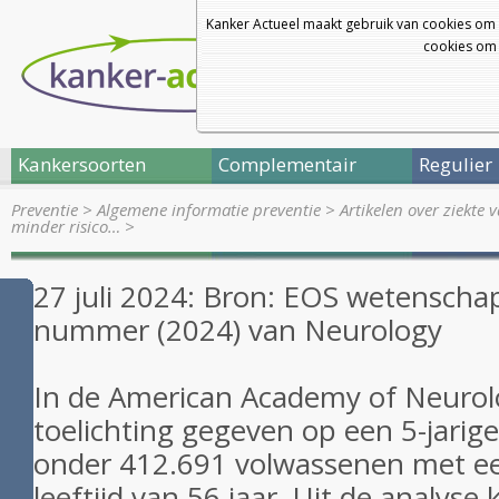
Kanker Actueel maakt gebruik van cookies om 
cookies om 
Kankersoorten
Complementair
Regulier
Preventie
>
Algemene informatie preventie
>
Artikelen over ziekte
minder risico…
>
27 juli 2024: Bron: EOS wetenscha
nummer (2024) van Neurology
In de American Academy of Neurol
toelichting gegeven op een 5-jarige
onder 412.691 volwassenen met e
leeftijd van 56 jaar. Uit de analys