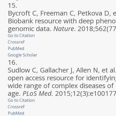
15.
Bycroft C, Freeman C, Petkova D, e
Biobank resource with deep pheno
genomic data.
Nature
. 2018;562(7
Go to Citation
Crossref
PubMed
Google Scholar
16.
Sudlow C, Gallacher J, Allen N, et a
open access resource for identifyin
wide range of complex diseases of
age.
PLoS Med.
2015;12(3):e100177
Go to Citation
Crossref
PubMed