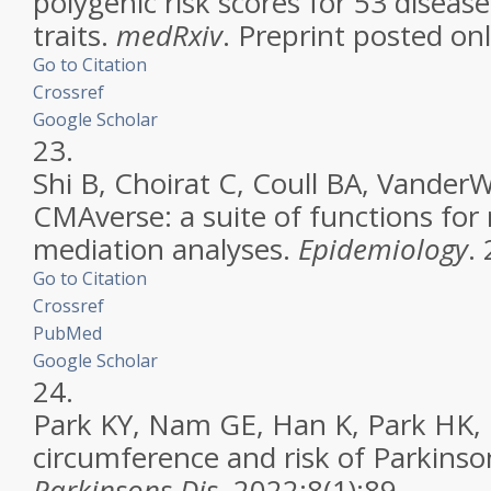
polygenic risk scores for 53 diseas
traits.
medRxiv
. Preprint posted on
Go to Citation
Crossref
Google Scholar
23.
Shi B, Choirat C, Coull BA, VanderWe
CMAverse: a suite of functions for
mediation analyses.
Epidemiology
.
Go to Citation
Crossref
PubMed
Google Scholar
24.
Park KY, Nam GE, Han K, Park HK,
circumference and risk of Parkinso
Parkinsons Dis.
2022;8(1):89.