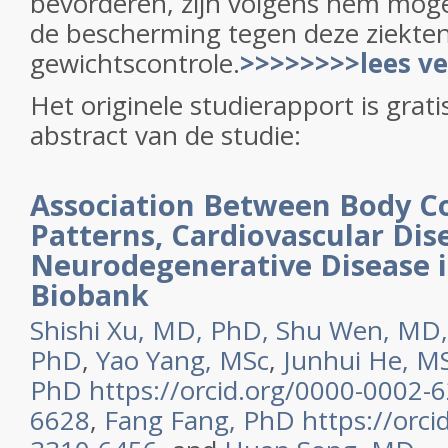
bevorderen, zijn volgens hem mogel
de bescherming tegen deze ziekte
gewichtscontrole.
>>>>>>>>lees ve
Het originele studierapport is gratis
abstract van de studie:
Association Between Body C
Patterns, Cardiovascular Dis
Neurodegenerative Disease 
Biobank
Shishi Xu, MD, PhD,
Shu Wen,
MD,
PhD
,
Yao Yang, MSc
,
Junhui He, M
PhD
https://orcid.org/0000-0002-
6628
,
Fang Fang, PhD
https://orc