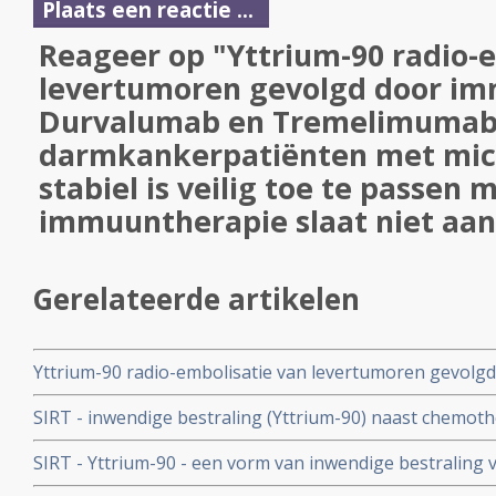
Plaats een reactie ...
Reageer op "Yttrium-90 radio-
levertumoren gevolgd door i
Durvalumab en Tremelimumab 
darmkankerpatiënten met micr
stabiel is veilig toe te passen 
immuuntherapie slaat niet aan
Gerelateerde artikelen
Yttrium-90 radio-embolisatie van levertumoren gevol
Durvalumab en Tremelimumab bij darmkankerpatiënten m
SIRT - inwendige bestraling (Yttrium-90) naast chemothe
veilig toe te passen maar immuuntherapie slaat niet a
rechtszijdige darmtumoren een verschil in overall overle
SIRT - Yttrium-90 - een vorm van inwendige bestraling
maanden bij uitgezaaide darmkanker
officieel opgenomen in de richtlijnen voor behandelen