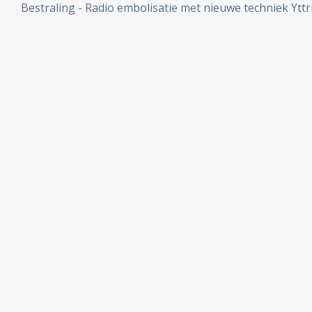
Bestraling - Radio embolisatie met nieuwe techniek Yt
ook in Nederland beschikbaar in studieverband. Artikel