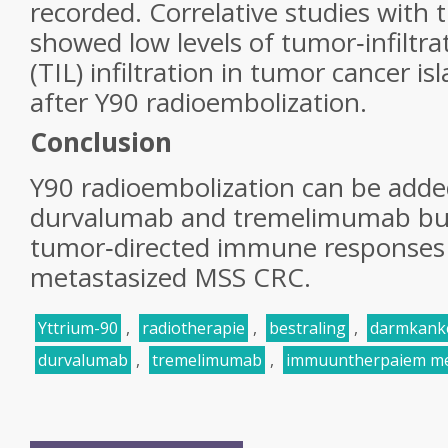
recorded. Correlative studies with 
showed low levels of tumor‐infiltr
(TIL) infiltration in tumor cancer i
after Y90 radioembolization.
Conclusion
Y90 radioembolization can be added
durvalumab and tremelimumab but
tumor‐directed immune responses a
metastasized MSS CRC.
Yttrium-90
,
radiotherapie
,
bestraling
,
darmkank
durvalumab
,
tremelimumab
,
immuuntherpaiem met