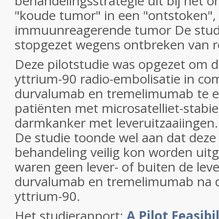
behandelingsstrategie uit bij het 
"koude tumor" in een "ontstoken",
immuunreagerende tumor De studi
stopgezet wegens ontbreken van re
Deze pilotstudie was opgezet om d
yttrium-90 radio-embolisatie in co
durvalumab en tremelimumab te ev
patiënten met microsatelliet-stabie
darmkanker met leveruitzaaiingen.
De studie toonde wel aan dat deze
behandeling veilig kon worden uit
waren geen lever- of buiten de leve
durvalumab en tremelimumab na d
yttrium-90.
Het studierapport:
A Pilot Feasibi