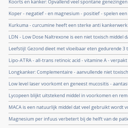
Koorts en kanker: Opvallend veel spontane genezingen 
veroorzaakt door infecties en koorts. Hier een artikel
Koper - negatief - en magnesium - positief - spelen een s
kankerpatienten.
overlijden gerelateerd ook aan hart- en vaatziektes en 
Kurkuma - curcumine heeft een sterke anti kankerwerki
belangrijke studies met kurkuma - curcumine
LDN - Low Dose Naltrexone is een niet toxisch middel 
goedgekeurd is door de FDA
Leefstijl: Gezond dieet met vloeibaar eten gedurende 3
onder begeleiding terug naar vast voedsel en gezonde le
Lipo-ATRA - all-trans retinoic acid - vitamine A - verpakt
procent van de patienten met diabetes 2
ingebracht zorgt voor opvallend groot aantal totale rem
Longkanker: Complementaire - aanvullende niet toxisc
APL - acute promyelocytic leukemia, die geen chemo h
bij longkanker: een overzicht
Low level laser voorkomt en geneest mucositis - aantast
mond veroorzaakt door stamceltransplantatie, chemo o
Lycopeen blijkt uitstekend middel in voorkomen en re
Nederlands apparaatje ook zelf thuis te gebruiken.
heeft ook nog andere kwaliteiten, zie hier een aantal a
MACA is een natuurlijk middel dat veel gebruikt wordt v
immuunsysteem en vitaliteit en ook wel door kankerpat
Magnesium per infuus verbetert bij de helft van de pat
de pijn en ongemak met meer dan 30 procent