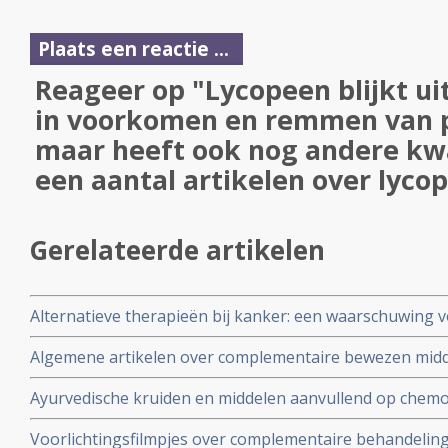
Plaats een reactie ...
Reageer op "Lycopeen blijkt u
in voorkomen en remmen van 
maar heeft ook nog andere kwal
een aantal artikelen over lyco
Gerelateerde artikelen
Alternatieve therapieën bij kanker: een waarschuwing 
Algemene artikelen over complementaire bewezen mid
Ayurvedische kruiden en middelen aanvullend op chemo
bijwerkingen zoals vermoeidheid, overgeven en misseli
Voorlichtingsfilmpjes over complementaire behandeli
chemotherapie bij kankerpatiënten met verschillende 