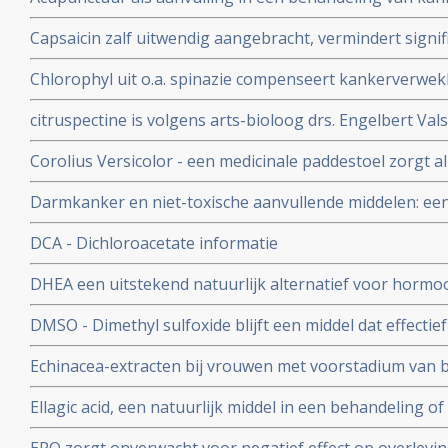
bijwerkingen veroorzaakt door bv. chemokuren bij elkaa
Capsaicin zalf uitwendig aangebracht, vermindert signif
artikelenreeks
(zenuwpijnen) veroorzaakt door operatieve ingrepen b
Chlorophyl uit o.a. spinazie compenseert kankerverwek
chilipepers met veel capsaicin werken ook goed als pijnst
stofje veel en voornamelijk voorkomend in rood vlees
citruspectine is volgens arts-bioloog drs. Engelbert Vals
voedingssupplement bij o.a. prostaatkanker en darmka
Corolius Versicolor - een medicinale paddestoel zorgt 
77% verhoogde T-cel activiteit bij 36 patiënten met he
Darmkanker en niet-toxische aanvullende middelen: ee
Vermoeidheids Syndroom en/of verstoorde immuunfunc
effectieve niet-toxische behandelingen, middelen en vo
DCA - Dichloroacetate informatie
DHEA een uitstekend natuurlijk alternatief voor hormo
postmenopausale vrouwen - 50 tot 65 jaar
DMSO - Dimethyl sulfoxide blijft een middel dat effectief
beroertes, pijnstilling, weefselletsel, auto-immuuunziekt
Echinacea-extracten bij vrouwen met voorstadium van
kankerpatienten zorgt voor remissies
verhoogde L-SIL/CIN-1 waarden verkregen uit uitstrijkj
Ellagic acid, een natuurlijk middel in een behandeling o
voorstadium kanker sneller verdwijnen na 6 maanden en