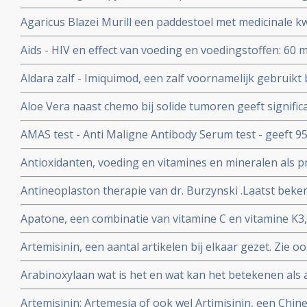
voedingsuppletie als preventie en aanvullende behandel
stadium, orgaan enz.
Agaricus Blazei Murill een paddestoel met medicinale kw
Aids - HIV en effect van voeding en voedingstoffen: 60 mg.
vitamine A per dag gegeven aan kinderen besmet met he
Aldara zalf - Imiquimod, een zalf voornamelijk gebruik
minder sterfte gerekend over periodes van drie maande
huidkanker en andere huid aandoeningen zoals genital
Aloe Vera naast chemo bij solide tumoren geeft significa
tumoren en geeft mediaan langere levensduur. Blijkt ui
AMAS test - Anti Maligne Antibody Serum test - geeft 9
studie. Artikel geplaatst 9 maart 2010
van vroege primaire borstkanker en 99% voor vaststelle
Antioxidanten, voeding en vitamines en mineralen als p
borstkanker, maar de AMAS test geldt ook voor andere
kanker: een aantal belangrijke studies en artikelen bij 
betrouwbare diagnose.
Antineoplaston therapie van dr. Burzynski .Laatst beken
Burzinky's antineoplastontherapie bij vooral hersentum
Apatone, een combinatie van vitamine C en vitamine K3,
darmkanker en andere kankersoorten
prostaatkanker, endometriosekanker, eierstokkanker 
Artemisinin, een aantal artikelen bij elkaar gezet. Zie o
via autoschizis, geactiveerde celdood
complemenatair voor veel meer informatie over TCM - tr
Arabinoxylaan wat is het en wat kan het betekenen als 
vele vormen van kanker
Artemisinin: Artemesia of ook wel Artimisinin, een Chine