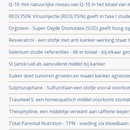
Q-10: Het natuurlijke niveau van Q-10 in het bloed van
onafhankelijke en betrouwbare voorspeller voor de kans
REOLYSIN: Virusinjectie (REOLYSIN) geeft in fase I studi
geen recidief blijkt uit een gerandomiseerde studie met
kankerpatiënten met solide tumoren, waaronder hers
Orgotein - Super Oxyde Dismutase (SOD) geeft hoog si
ernstige bijwerkingen van bestralingen in het bekken- 
Resveratrol - een stofje met anti kanker werking staat t
gerandomiseerde studie bij 100 patiënten met rectumk
wetenschapper, maar overzichtstudie toont aan dat resve
Selenium studie referenties - 66 in totaal - bij elkaar ge
kanker eigenschappen heeft
en therapeutische rol van selenium.
St Janskruid als aanvullend middel bij kanker
Suiker doet tumoren groeien en maakt kanker agressiev
Een suikerarm dieet voor kankerpatienten is aan te beve
Sulphuraphane - Sulfurofaan een stofje vooral voorkom
Thevelein na zijn baanbrekende onderzoek
opnieuw effectieve en veilige behandeling van kanker te
Traumeel S. een homeopatisch middel voorkomt stomatit
prostaatkanker en borstkanker.
beenmergtransplantatie of stamceltransplantatie onderg
Theophylline, een middeltje verwant aan caffeïne beperk
gerandomiseerde studie.
op cisplatin gebaseerde chemokuren en beschermt de n
Total Parental Nutrition - TPN - voeding via bloedbaan -
patiënten met verschillende kankersoorten
verhouding van glucose/vet is bewezen slechter dan nor