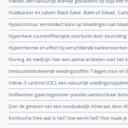
Haelan, een natuurlijk drankje gebaseerd op soja met m
met darmkanker en borstkanker.
Huidkanker en zalven: Black Salve -Balm of Gilead , Cans
zalven op natuurlijke basis. Hier een aantal studies en 
Hyaluronzuur vermindert kans op bloedingen van blaas
voor huidkanker en huidaandoeningen
bestraling net zo goed als hyperbare zuurstof maar is v
Hyperbare zuurstoftherapie voorkomt door bestraling
dienen.
blaasontstekingen bij patienten die op het bekkengebi
Hyperthermie en effect bij verschillende kankersoorten
chemo kuren als bij bestraling. Vele studies bewijzen ef
Honing als medicijn: hier een aantal artikelen over het e
bij elkaar gezet in aparte artikelen reeks.
tegengaan van bijwerkingen bij chemo en bestraling bij
Immuunstimulerende voedingstoffen 7 dagen voor en 5
darmkanker vermindert significant infecties en bevorder
Indole-3-carbinol (I3C), een natuurlijk voedingssupplem
voor o.a. hormoongevoelige vormen van kanker
Isoflavonen gaan tegenover placebo aantoonbaar botver
overgang
IJzer de gevaren van een noodzakelijk mineraal, door A
voedingsdeskundige copy 1
Kombucha thee wat is het? hoe werkt het? Hoe maak je