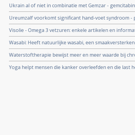
Ukrain al of niet in combinatie met Gemzar - gemcitabi
bijvoeding van verzwakte kankerpatienten
overlevingstijd bij inoperabele alvleesklierkankerpati
Ureumzalf voorkomt significant hand-voet syndroom - pi
fase II studie met 90 patiënten.
vergelijking met vette zalf zonder ureum
Visolie - Omega 3 vetzuren: enkele artikelen en infor
vetzuren bij elkaar gezet
Wasabi: Heeft natuurlijke wasabi, een smaakversterken
van de wasabiplant, ook medicinale kwaliteiten tot aa
Waterstoftherapie bewijst meer en meer waarde bij chro
vormen van kanker bewijzen studies dat kankerpatient
Yoga helpt mensen die kanker overleefden en die last 
waterstofbehandelingen
stemmingswisselingen, angst, vermoeidheid of slapeloo
verbeteren zonder dat medicatie nodig is