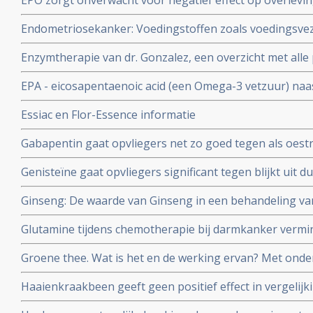
EPO zorgt onverwacht voor negatief effect op overlevin
aldus gerandomiseerde fase III studie.
Endometriosekanker: Voedingstoffen zoals voedingsvez
dan specifiek vitamines C, E en Betacaroteen en Retinol
Enzymtherapie van dr. Gonzalez, een overzicht met alle 
endometriosekanker aanmerkelijk verlagen.
EPA - eicosapentaenoic acid (een Omega-3 vetzuur) naas
meer remissies bij kinderen met leukemie en zij hebben
Essiac en Flor-Essence informatie
gewichtsverlies aldus gerandomiseerde fase II studie.
Gabapentin gaat opvliegers net zo goed tegen als oestr
gerandomiseerde studie. Artikel geplaatst 12 juli 2006
Genisteïne gaat opvliegers significant tegen blijkt uit
studie bij 90 gezonde vrouwen van 47 tot 57 jaar in de
Ginseng: De waarde van Ginseng in een behandeling v
follow-up.
bijwerkingen. Een overzichtsartikel voor artsen en voe
Glutamine tijdens chemotherapie bij darmkanker vermin
geplaatst 12 december 2009
neuropathische problemen daarna.
Groene thee. Wat is het en de werking ervan? Met onde
Haaienkraakbeen geeft geen positief effect in vergelijk
kankerpatiënten aldus kleine maar wel gerandomiseerde 