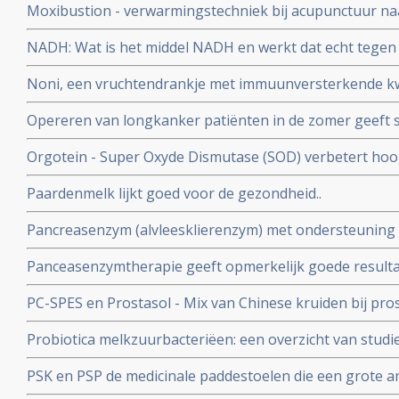
Moxibustion - verwarmingstechniek bij acupunctuur naa
complicaties zoals infecties na de operatie en geneest s
vermindert significant bijwerkingen en vergroot 5 jaars 
NADH: Wat is het middel NADH en werkt dat echt tegen
neuskeelkankerpatiënten van 35,7% naar 50% blijkt uit 
en bij hormoonbehandelingen bij o.a. borstkanker als 
gerandomiseerde studie
Noni, een vruchtendrankje met immuunversterkende kw
Opereren van longkanker patiënten in de zomer geeft si
minder recidieven, dan opereren in de winter of voorjaar.
Orgotein - Super Oxyde Dismutase (SOD) verbetert hoog
grote rol te spelen.
die optreden bij bestraling van hoofd- en halsgebied w
Paardenmelk lijkt goed voor de gezondheid..
Pancreasenzym (alvleesklierenzym) met ondersteuning v
zeer opmerkelijke en hoopvolle resultaten in onderzoek
Panceasenzymtherapie geeft opmerkelijk goede resulta
Lee Isaacs
alvleesklierkanker. en bevestigt aanpak van Dr. Gonzale
PC-SPES en Prostasol - Mix van Chinese kruiden bij pro
bijzonder positief effect op kwaliteit van leven en veel l
Probiotica melkzuurbacteriëen: een overzicht van studi
informatie over PC-SPES/Prostasol bij elkaar gebracht 
van probiotica naast behandelingen van kanker en hers
PSK en PSP de medicinale paddestoelen die een grote a
belastende behandelingen
Een overzicht van belangrijke studies en artikelen.