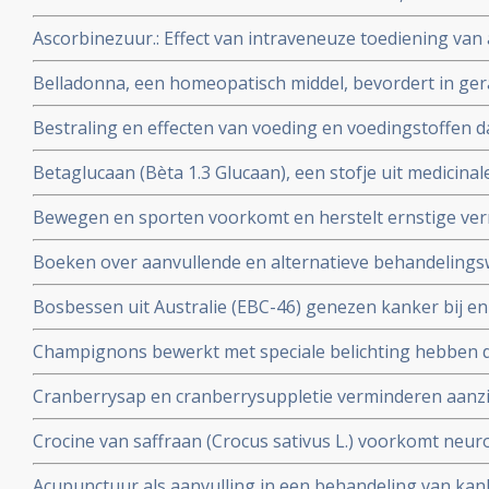
in een behandeling van kanker. Vooral bij hormoongev
Ascorbinezuur.: Effect van intraveneuze toediening van
injecties met vitamine C) als aanvulling in kankerbehand
Belladonna, een homeopatisch middel, bevordert in ge
onderzoek herstel van bijwerkingen van bestraling.
Bestraling en effecten van voeding en voedingstoffen daa
en artikelen bij elkaar gezet over dit onderwerp.
Betaglucaan (Bèta 1.3 Glucaan), een stofje uit medicin
natuurlijke middel zo bijzonder is in een behandeling v
Bewegen en sporten voorkomt en herstelt ernstige ver
informatie wat Betaglucaan is ook enkele studies over 
blijkt uit grote studies. Iedere kankerpatient zou e
Boeken over aanvullende en alternatieve behandelingsw
worden voorgeschreven aldus de onderzoekers.
Bv. Het grootste en eerlijkste anti-hormonenboek: Femm
Bosbessen uit Australie (EBC-46) genezen kanker bij e
vrouwen zouden moeten weten over vooral de rol van h
weken wanneer ingespoten direct in de tumor.
baarmoederhals
Champignons bewerkt met speciale belichting hebben d
en kunnen vitamine-D supplementen vervangen
Cranberrysap en cranberrysuppletie verminderen aanzien
urineweginfecties bij daarvoor gevoelige mensen blijkt 
Crocine van saffraan (Crocus sativus L.) voorkomt neuro
placebo bij kankerpatienten die chemo kregen
Acupunctuur als aanvulling in een behandeling van ka