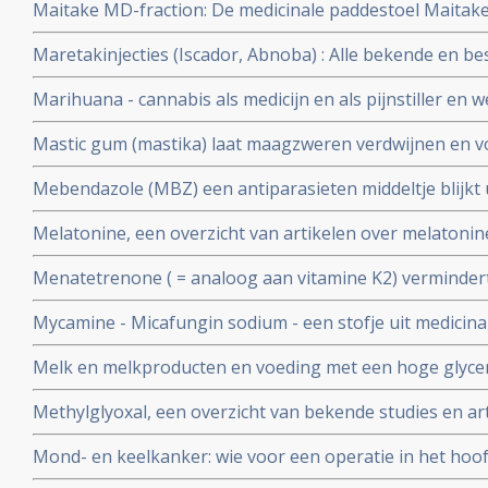
Maitake MD-fraction: De medicinale paddestoel Maitake
natuurlijke middel zo bijzonder is in een behandeling v
Maretakinjecties (Iscador, Abnoba) : Alle bekende en be
over maretakinjecties bij kanker op een rijtje gezet.
Marihuana - cannabis als medicijn en als pijnstiller en we
- dementie
Mastic gum (mastika) laat maagzweren verdwijnen en
lijkt ook goed in bestrijding van maag- en darmkanker 
Mebendazole (MBZ) een antiparasieten middeltje blijkt 
verschillende vormen van kanker en nagenoeg zonder b
Melatonine, een overzicht van artikelen over melatonine
kankerbehandeling bij elkaar gezet.
Menatetrenone ( = analoog aan vitamine K2) vermindert
kans op een recidief significant - 42,7 % na 1 jaar en 27,
Mycamine - Micafungin sodium - een stofje uit medicin
jaars overleving met 23 %.
betaglucaan 1.3 krijgt van FDA erkenning als medicijn t
Melk en melkproducten en voeding met een hoge glycemi
tegen candida infecties bij patiënten die stamcel- en b
spelen grote rol in de vorming van acne en staan aan d
ondergaan en ter
Methylglyoxal, een overzicht van bekende studies en ar
als diabetes 2 en ook kanker
Mond- en keelkanker: wie voor een operatie in het hoof
immuunversterkende voeding (arginine, RNA) krijgt heef