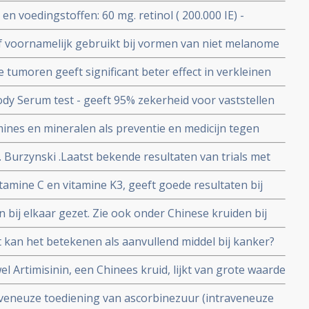
 en voedingstoffen: 60 mg. retinol ( 200.000 IE) -
 kinderen besmet met het HIV virus geeft 40 procent
alf voornamelijk gebruikt bij vormen van niet melanome
periodes van drie maanden.
doeningen zoals genitale wratten.
e tumoren geeft significant beter effect in verkleinen
re levensduur. Blijkt uit gerandomiseerde fase III
ody Serum test - geeft 95% zekerheid voor vaststellen
t 2010
r en 99% voor vaststellen van recidief van
mines en mineralen als preventie en medicijn tegen
t geldt ook voor andere vormen van kanker als
tudies en artikelen bij elkaar gezet
 Burzynski .Laatst bekende resultaten van trials met
pie bij vooral hersentumoren maar ook bij o.a.
tamine C en vitamine K3, geeft goede resultaten bij
soorten
kanker, eierstokkanker en andere vormen van kanker
n bij elkaar gezet. Zie ook onder Chinese kruiden bij
eldood
informatie over TCM - traditionele Chinese kruiden bij
t kan het betekenen als aanvullend middel bij kanker?
el Artimisinin, een Chinees kruid, lijkt van grote waarde
. Vooral bij hormoongevoelige kankersoorten.
raveneuze toediening van ascorbinezuur (intraveneuze