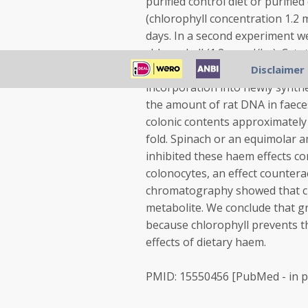
purified control diet or purifi
(chlorophyll concentration 1.2 
days. In a second experiment we
chlorophyll (1.2 mmol/kg). Cyto
and colonic epithelial cell prol
Disclaimer
incorporation into newly synth
the amount of rat DNA in faeces
colonic contents approximately 
fold. Spinach or an equimolar 
inhibited these haem effects com
colonocytes, an effect counterac
chromatography showed that ch
metabolite. We conclude that g
because chlorophyll prevents th
effects of dietary haem.
PMID: 15550456 [PubMed - in p