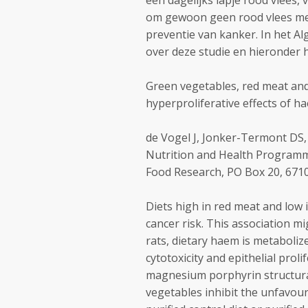
een dagelijks lapje rood vlees,
om gewoon geen rood vlees meer 
preventie van kanker. In het A
over deze studie en hieronder h
Green vegetables, red meat and 
hyperproliferative effects of ha
de Vogel J, Jonker-Termont DS,
Nutrition and Health Program
Food Research, PO Box 20, 671
Diets high in red meat and low 
cancer risk. This association m
rats, dietary haem is metabolize
cytotoxicity and epithelial prol
magnesium porphyrin structura
vegetables inhibit the unfavoura