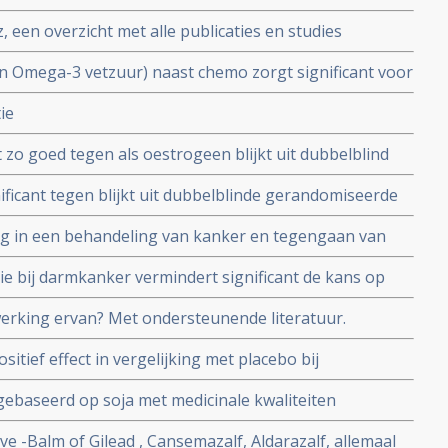
 Betacaroteen en Retinol kunnen het risico op
 een overzicht met alle publicaties en studies
jk verlagen.
en Omega-3 vetzuur) naast chemo zorgt significant voor
 leukemie en zij hebben significant minder
ie
seerde fase II studie.
 zo goed tegen als oestrogeen blijkt uit dubbelblind
 geplaatst 12 juli 2006
ificant tegen blijkt uit dubbelblinde gerandomiseerde
van 47 tot 57 jaar in de overgang gedurende 1 jaar
g in een behandeling van kanker en tegengaan van
tikel voor artsen en voedingsdeskundigen. Artikel
e bij darmkanker vermindert significant de kans op
rna.
werking ervan? Met ondersteunende literatuur.
tief effect in vergelijking met placebo bij
aar wel gerandomiseerde studie bij totaal 83 patiënten
 gebaseerd op soja met medicinale kwaliteiten
r.
ve -Balm of Gilead , Cansemazalf, Aldarazalf, allemaal