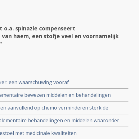
t o.a. spinazie compenseert
van haem, een stofje veel en voornamelijk
"
nker: een waarschuwing vooraf
lementaire bewezen middelen en behandelingen
len aanvullend op chemo verminderen sterk de
d, overgeven en misselijkheid veroorzaakt door
mplementaire behandelingen en middelen waaronder
nten met verschillende vormen van kanker, ongeacht
 en aanvullende behandeling bij kanker.
estoel met medicinale kwaliteiten