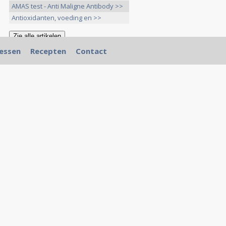
AMAS test - Anti Maligne Antibody >>
Antioxidanten, voeding en >>
essen
Recepten
Contact