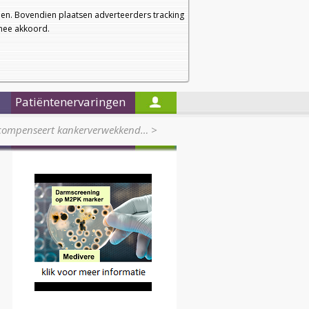
a
a
Startpagina
Nieuwsbrief
a
en. Bovendien plaatsen adverteerders tracking
rmee akkoord.
Alleen in de titels zoeken
Patiëntenervaringen
e compenseert kankerverwekkend…
>