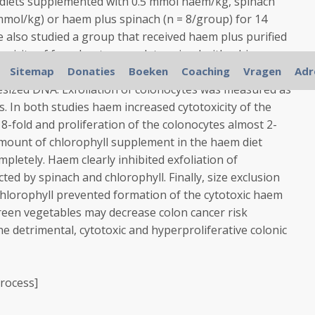
ed diets supplemented with 0.5 mmol haem/kg, spinach
mmol/kg) or haem plus spinach (n = 8/group) for 14
 also studied a group that received haem plus purified
toxicity of faecal water was determined with a bioassay
iferation was quantified in vivo by [methyl-(3)H]thymidine
Sitemap
Donaties
Boeken
Coaching
Vragen
Adr
esized DNA. Exfoliation of colonocytes was measured as
. In both studies haem increased cytotoxicity of the
8-fold and proliferation of the colonocytes almost 2-
amount of chlorophyll supplement in the haem diet
pletely. Haem clearly inhibited exfoliation of
ted by spinach and chlorophyll. Finally, size exclusion
lorophyll prevented formation of the cytotoxic haem
reen vegetables may decrease colon cancer risk
e detrimental, cytotoxic and hyperproliferative colonic
rocess]