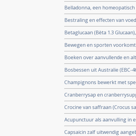
injecties met vitamine C) als a
Belladonna, een homeopatisch 
onderzoek herstel van bijwerki
Bestraling en effecten van voed
en artikelen bij elkaar gezet ov
Betaglucaan (Bèta 1.3 Glucaan),
natuurlijke middel zo bijzonder
Bewegen en sporten voorkomt e
informatie wat Betaglucaan is 
blijkt uit grote studies. Ied
Boeken over aanvullende en alt
worden voorgeschreven aldus 
Bv. Het grootste en eerlijkste
Bosbessen uit Australie (EBC-4
vrouwen zouden moeten weten o
weken wanneer ingespoten dire
baarmoederhals
Champignons bewerkt met speci
en kunnen vitamine-D supple
Cranberrysap en cranberrysuppl
urineweginfecties bij daarvoor 
Crocine van saffraan (Crocus sa
placebo bij kankerpatienten d
Acupunctuur als aanvulling in
bijwerkingen veroorzaakt door 
Capsaicin zalf uitwendig aangeb
artikelenreeks