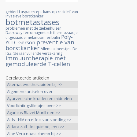
gebied
Luspatercept
kans op recideif van
invasieve borstkanker
botmetastases
problemen met de ziekenhuizen
Datroway
ferromagnetisch thermozaadje
Poly-
uitgezaaide melanoom
eribulin
preventie van
YCLC
Gerson
borstkanker
Allemaal beestjes
De
IGZ (de iaanvullende verzekering
immuuntherapie met
gemoduleerde T-cellen
Gerelateerde artikelen
Alternatieve therapieën bij >>
Algemene artikelen over
complementaire >>
Ayurvedische kruiden en middelen
>>
Voorlichtingsfilmpjes over >>
Agaricus Blazei Murill een >>
Aids - HIV en effect van voeding >>
Aldara zalf - Imiquimod, een >>
Aloe Vera naast chemo bij >>