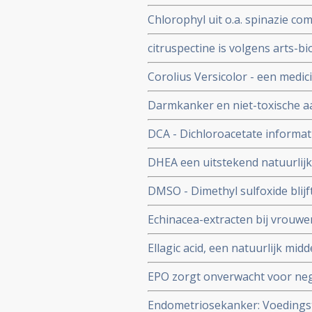
(zenuwpijnen) veroorzaakt doo
Chlorophyl uit o.a. spinazie c
chilipepers met veel capsaicin w
stofje veel en voornamelijk vo
citruspectine is volgens arts-bi
voedingssupplement bij o.a. p
Corolius Versicolor - een medi
77% verhoogde T-cel activiteit 
Darmkanker en niet-toxische a
Vermoeidheids Syndroom en/of
effectieve niet-toxische behan
DCA - Dichloroacetate informat
DHEA een uitstekend natuurlijk
postmenopausale vrouwen - 50 
DMSO - Dimethyl sulfoxide blijft
beroertes, pijnstilling, weefsel
Echinacea-extracten bij vrouw
kankerpatienten zorgt voor re
verhoogde L-SIL/CIN-1 waarden 
Ellagic acid, een natuurlijk mi
voorstadium kanker sneller ver
EPO zorgt onverwacht voor nega
aldus gerandomiseerde fase III 
Endometriosekanker: Voedingst