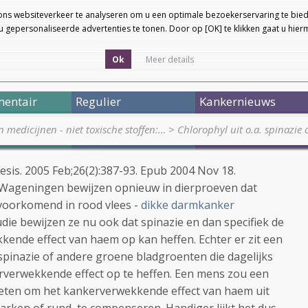
ons websiteverkeer te analyseren om u een optimale bezoekerservaring te bied
 gepersonaliseerde advertenties te tonen. Door op [OK] te klikken gaat u hie
Ok
Meer details
entair
Regulier
Kankernieuws
medicijnen - niet toxische stoffen:…
>
Chlorophyl uit o.a. spinazi
esis. 2005 Feb;26(2):387-93. Epub 2004 Nov 18.
Wageningen bewijzen opnieuw in dierproeven dat
 voorkomend in rood vlees -
dikke darmkanker
die bewijzen ze nu ook dat spinazie en dan specifiek de
kende effect van haem op kan heffen. Echter er zit een
pinazie of andere groene bladgroenten die dagelijks
rverwekkende effect op te heffen. Een mens zou een
eten om het kankerverwekkende effect van haem uit