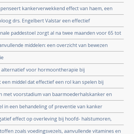
r operatieve ingrepen bij kankerpatiënten maar
ompenseert kankerverwekkend effect van haem, een
erken ook goed als pijnstiller.
orkomend in rood vlees
oloog drs. Engelbert Valstar een effectief
rostaatkanker en darmkanker
cinale paddestoel zorgt al na twee maanden voor 65 tot
bij 36 patiënten met het CMV = Chronisch
anvullende middelen: een overzicht van bewezen
 verstoorde immuunfunctie.
delingen, middelen en voedingstoffen
ie
 alternatief voor hormoontherapie bij
tot 65 jaar
 een middel dat effectief een rol kan spelen bij
letsel, auto-immuuunziektes en zelfs bij
en met voorstadium van baarmoederhalskanker en
missies
verkregen uit uitstrijkjes doet HPV infectie en
ddel in een behandeling of preventie van kanker
dwijnen na 6 maanden en 1 jaar.
tief effect op overleving bij hoofd- halstumoren,
studie.
offen zoals voedingsvezels, aanvullende vitamines en