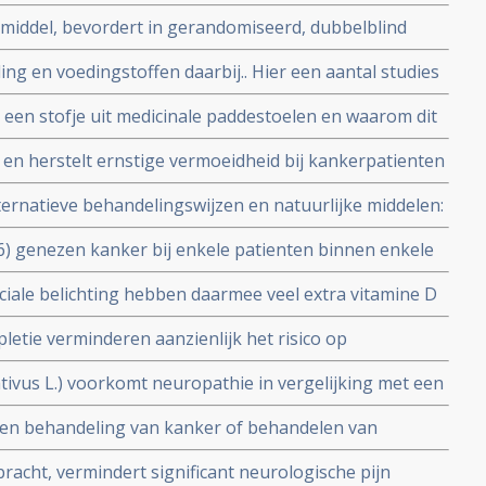
anvulling in kankerbehandeling lijkt veelbelovend
middel, bevordert in gerandomiseerd, dubbelblind
ngen van bestraling.
ing en voedingstoffen daarbij.. Hier een aantal studies
er dit onderwerp.
 een stofje uit medicinale paddestoelen en waarom dit
 is in een behandeling van kanker. Lees hier naast
n herstelt ernstige vermoeidheid bij kankerpatienten
ook enkele studies over en met Betaglucaan.
ere kankerpatient zou een bewegingsprogramma moeten
ernatieve behandelingswijzen en natuurlijke middelen:
de onderzoekers.
 anti-hormonenboek: Femmes si vous saviez: Wat alle
6) genezen kanker bij enkele patienten binnen enkele
ver vooral de rol van hormonen in relatie tot
ct in de tumor.
ale belichting hebben daarmee veel extra vitamine D
menten vervangen
etie verminderen aanzienlijk het risico op
gevoelige mensen blijkt uit grote meta-analyse studie
tivus L.) voorkomt neuropathie in vergelijking met een
ie chemo kregen
 een behandeling van kanker of behandelen van
bv. chemokuren bij elkaar gezet in aparte
racht, vermindert significant neurologische pijn