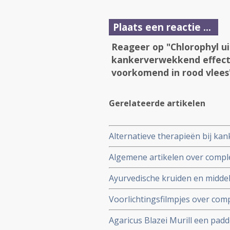
Plaats een reactie ...
Reageer op "Chlorophyl ui
kankerverwekkend effect 
voorkomend in rood vlees
Gerelateerde artikelen
Alternatieve therapieën bij ka
Algemene artikelen over comp
Ayurvedische kruiden en midde
bijwerkingen zoals vermoeidhei
Voorlichtingsfilmpjes over co
chemotherapie bij kankerpatië
voedingsuppletie als preventie
stadium, orgaan enz.
Agaricus Blazei Murill een padd