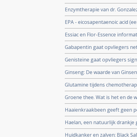
dan specifiek vitamines C, E en
Enzymtherapie van dr. Gonzalez,
endometriosekanker aanmerkeli
EPA - eicosapentaenoic acid (e
meer remissies bij kinderen met
Essiac en Flor-Essence informat
gewichtsverlies aldus gerandomi
Gabapentin gaat opvliegers net
gerandomiseerde studie. Artikel
Genisteïne gaat opvliegers sign
studie bij 90 gezonde vrouwen 
Ginseng: De waarde van Ginsen
follow-up.
bijwerkingen. Een overzichtsar
Glutamine tijdens chemotherapi
geplaatst 12 december 2009
neuropathische problemen daa
Groene thee. Wat is het en de 
Haaienkraakbeen geeft geen posi
kankerpatiënten aldus kleine m
Haelan, een natuurlijk drankje
met darmkanker en borstkanke
Huidkanker en zalven: Black Sal