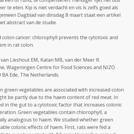
 varken of rund, te compenseren. Handiger lijkt het dus
te eten. Kip is niet verdacht en vis is zelfs goed als
lgemeen Dagblad van dinsdag 8 maart staat een artikel
et abstract van de studie.
colon cancer: chlorophyll prevents the cytotoxic and
em in rat colon.
 van Lieshout EM, Katan MB, van der Meer R.
me, Wageningen Centre for Food Sciences and NIZO
0 BA Ede, The Netherlands.
in green vegetables are associated with increased colon
ight be partly due to the haem content of red meat. In
d in the gut to a cytotoxic factor that increases colonic
iferation. Green vegetables contain chlorophyll, a
lly analogous to haem. We studied whether green
ble colonic effects of haem. First, rats were fed a