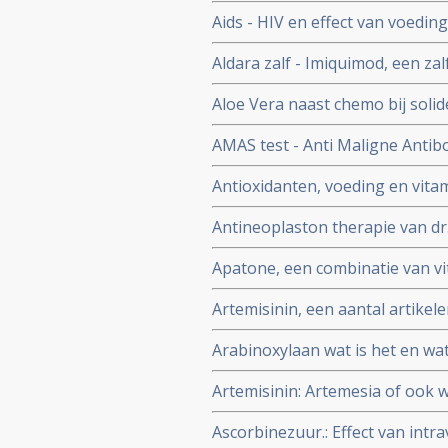
Aids - HIV en effect van voeding
vitamine A per dag gegeven aan
Aldara zalf - Imiquimod, een z
minder sterfte gerekend over 
huidkanker en andere huid aan
Aloe Vera naast chemo bij solid
tumoren en geeft mediaan lange
AMAS test - Anti Maligne Antib
studie. Artikel geplaatst 9 maar
van vroege primaire borstkanke
Antioxidanten, voeding en vita
borstkanker, maar de AMAS tes
kanker: een aantal belangrijke s
betrouwbare diagnose.
Antineoplaston therapie van dr.
Burzinky's antineoplastonthera
Apatone, een combinatie van vi
darmkanker en andere kanker
prostaatkanker, endometriose
Artemisinin, een aantal artikele
via autoschizis, geactiveerde c
complemenatair voor veel meer 
Arabinoxylaan wat is het en wa
vele vormen van kanker
Artemisinin: Artemesia of ook w
in een behandeling van kanker
Ascorbinezuur.: Effect van int