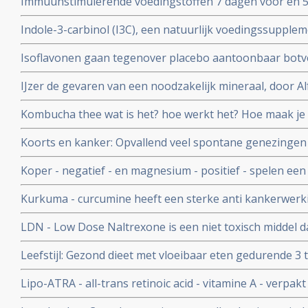
Immuunstimulerende voedingstoffen 7 dagen voor en 5
darmkanker vermindert significant infecties en bevorder
Indole-3-carbinol (I3C), een natuurlijk voedingssupplem
voor o.a. hormoongevoelige vormen van kanker
Isoflavonen gaan tegenover placebo aantoonbaar botver
overgang
IJzer de gevaren van een noodzakelijk mineraal, door A
voedingsdeskundige copy 1
Kombucha thee wat is het? hoe werkt het? Hoe maak je
Koorts en kanker: Opvallend veel spontane genezingen 
veroorzaakt door infecties en koorts. Hier een artikel
Koper - negatief - en magnesium - positief - spelen een s
kankerpatienten.
overlijden gerelateerd ook aan hart- en vaatziektes en 
Kurkuma - curcumine heeft een sterke anti kankerwerki
belangrijke studies met kurkuma - curcumine
LDN - Low Dose Naltrexone is een niet toxisch middel 
goedgekeurd is door de FDA
Leefstijl: Gezond dieet met vloeibaar eten gedurende 3
onder begeleiding terug naar vast voedsel en gezonde le
Lipo-ATRA - all-trans retinoic acid - vitamine A - verpakt
procent van de patienten met diabetes 2
ingebracht zorgt voor opvallend groot aantal totale rem