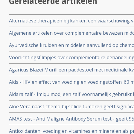
Gerelateerde artikelen
Alternatieve therapieën bij kanker: een waarschuwing 
Algemene artikelen over complementaire bewezen mid
Ayurvedische kruiden en middelen aanvullend op chemo
bijwerkingen zoals vermoeidheid, overgeven en misseli
Voorlichtingsfilmpjes over complementaire behandeli
chemotherapie bij kankerpatiënten met verschillende 
voedingsuppletie als preventie en aanvullende behandel
stadium, orgaan enz.
Agaricus Blazei Murill een paddestoel met medicinale kw
Aids - HIV en effect van voeding en voedingstoffen: 60 mg.
vitamine A per dag gegeven aan kinderen besmet met he
Aldara zalf - Imiquimod, een zalf voornamelijk gebruik
minder sterfte gerekend over periodes van drie maande
huidkanker en andere huid aandoeningen zoals genital
Aloe Vera naast chemo bij solide tumoren geeft significa
tumoren en geeft mediaan langere levensduur. Blijkt ui
AMAS test - Anti Maligne Antibody Serum test - geeft 9
studie. Artikel geplaatst 9 maart 2010
van vroege primaire borstkanker en 99% voor vaststelle
Antioxidanten, voeding en vitamines en mineralen als p
borstkanker, maar de AMAS test geldt ook voor andere