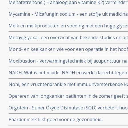
Menatetrenone ( = analoog aan vitamine K2) vermindert
kans op een recidief significant - 42,7 % na 1 jaar en 27,
Mycamine - Micafungin sodium - een stofje uit medicin
jaars overleving met 23 %.
betaglucaan 1.3 krijgt van FDA erkenning als medicijn t
Melk en melkproducten en voeding met een hoge glycemi
tegen candida infecties bij patiënten die stamcel- en b
spelen grote rol in de vorming van acne en staan aan d
ondergaan en ter
Methylglyoxal, een overzicht van bekende studies en ar
als diabetes 2 en ook kanker
Mond- en keelkanker: wie voor een operatie in het hoof
immuunversterkende voeding (arginine, RNA) krijgt heef
Moxibustion - verwarmingstechniek bij acupunctuur naa
complicaties zoals infecties na de operatie en geneest s
vermindert significant bijwerkingen en vergroot 5 jaars 
NADH: Wat is het middel NADH en werkt dat echt tegen
neuskeelkankerpatiënten van 35,7% naar 50% blijkt uit 
en bij hormoonbehandelingen bij o.a. borstkanker als 
gerandomiseerde studie
Noni, een vruchtendrankje met immuunversterkende kw
Opereren van longkanker patiënten in de zomer geeft si
minder recidieven, dan opereren in de winter of voorjaar.
Orgotein - Super Oxyde Dismutase (SOD) verbetert hoog
grote rol te spelen.
die optreden bij bestraling van hoofd- en halsgebied w
Paardenmelk lijkt goed voor de gezondheid..