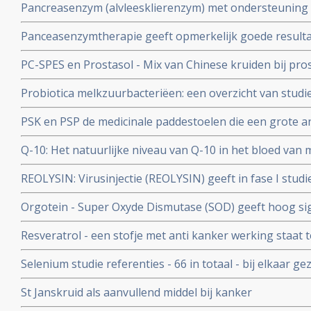
Pancreasenzym (alvleesklierenzym) met ondersteuning v
zeer opmerkelijke en hoopvolle resultaten in onderzoek
Panceasenzymtherapie geeft opmerkelijk goede resulta
Lee Isaacs
alvleesklierkanker. en bevestigt aanpak van Dr. Gonzale
PC-SPES en Prostasol - Mix van Chinese kruiden bij pro
bijzonder positief effect op kwaliteit van leven en veel l
Probiotica melkzuurbacteriëen: een overzicht van studi
informatie over PC-SPES/Prostasol bij elkaar gebracht 
van probiotica naast behandelingen van kanker en hers
PSK en PSP de medicinale paddestoelen die een grote a
belastende behandelingen
Een overzicht van belangrijke studies en artikelen.
Q-10: Het natuurlijke niveau van Q-10 in het bloed van
onafhankelijke en betrouwbare voorspeller voor de kans
REOLYSIN: Virusinjectie (REOLYSIN) geeft in fase I studi
geen recidief blijkt uit een gerandomiseerde studie met
kankerpatiënten met solide tumoren, waaronder hers
Orgotein - Super Oxyde Dismutase (SOD) geeft hoog si
ernstige bijwerkingen van bestralingen in het bekken- 
Resveratrol - een stofje met anti kanker werking staat t
gerandomiseerde studie bij 100 patiënten met rectumk
wetenschapper, maar overzichtstudie toont aan dat resve
Selenium studie referenties - 66 in totaal - bij elkaar ge
kanker eigenschappen heeft
en therapeutische rol van selenium.
St Janskruid als aanvullend middel bij kanker