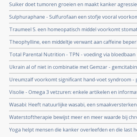
Suiker doet tumoren groeien en maakt kanker agressiev
Een suikerarm dieet voor kankerpatienten is aan te beve
Sulphuraphane - Sulfurofaan een stofje vooral voorkom
Thevelein na zijn baanbrekende onderzoek
opnieuw effectieve en veilige behandeling van kanker te
Traumeel S. een homeopatisch middel voorkomt stomatit
prostaatkanker en borstkanker.
beenmergtransplantatie of stamceltransplantatie onderg
Theophylline, een middeltje verwant aan caffeïne beperk
gerandomiseerde studie.
op cisplatin gebaseerde chemokuren en beschermt de n
Total Parental Nutrition - TPN - voeding via bloedbaan -
patiënten met verschillende kankersoorten
verhouding van glucose/vet is bewezen slechter dan nor
Ukrain al of niet in combinatie met Gemzar - gemcitabi
bijvoeding van verzwakte kankerpatienten
overlevingstijd bij inoperabele alvleesklierkankerpati
Ureumzalf voorkomt significant hand-voet syndroom - pi
fase II studie met 90 patiënten.
vergelijking met vette zalf zonder ureum
Visolie - Omega 3 vetzuren: enkele artikelen en infor
vetzuren bij elkaar gezet
Wasabi: Heeft natuurlijke wasabi, een smaakversterken
van de wasabiplant, ook medicinale kwaliteiten tot aa
Waterstoftherapie bewijst meer en meer waarde bij chro
vormen van kanker bewijzen studies dat kankerpatient
Yoga helpt mensen die kanker overleefden en die last 
waterstofbehandelingen
stemmingswisselingen, angst, vermoeidheid of slapeloo