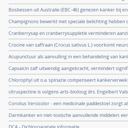
Bv. Het grootste en eerlijkste anti-hormonenboek: Femm
Bosbessen uit Australie (EBC-46) genezen kanker bij e
vrouwen zouden moeten weten over vooral de rol van h
weken wanneer ingespoten direct in de tumor.
baarmoederhals
Champignons bewerkt met speciale belichting hebben d
en kunnen vitamine-D supplementen vervangen
Cranberrysap en cranberrysuppletie verminderen aanzien
urineweginfecties bij daarvoor gevoelige mensen blijkt 
Crocine van saffraan (Crocus sativus L.) voorkomt neuro
placebo bij kankerpatienten die chemo kregen
Acupunctuur als aanvulling in een behandeling van ka
bijwerkingen veroorzaakt door bv. chemokuren bij elkaa
Capsaicin zalf uitwendig aangebracht, vermindert signif
artikelenreeks
(zenuwpijnen) veroorzaakt door operatieve ingrepen b
Chlorophyl uit o.a. spinazie compenseert kankerverwek
chilipepers met veel capsaicin werken ook goed als pijnst
stofje veel en voornamelijk voorkomend in rood vlees
citruspectine is volgens arts-bioloog drs. Engelbert Vals
voedingssupplement bij o.a. prostaatkanker en darmka
Corolius Versicolor - een medicinale paddestoel zorgt 
77% verhoogde T-cel activiteit bij 36 patiënten met he
Darmkanker en niet-toxische aanvullende middelen: ee
Vermoeidheids Syndroom en/of verstoorde immuunfunc
effectieve niet-toxische behandelingen, middelen en vo
DCA - Dichloroacetate informatie