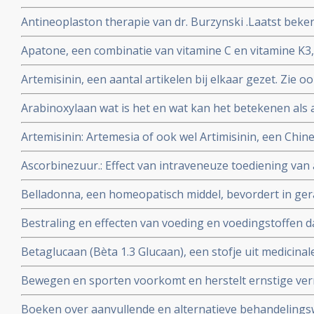
kanker: een aantal belangrijke studies en artikelen bij 
betrouwbare diagnose.
Antineoplaston therapie van dr. Burzynski .Laatst beken
Burzinky's antineoplastontherapie bij vooral hersentum
Apatone, een combinatie van vitamine C en vitamine K3,
darmkanker en andere kankersoorten
prostaatkanker, endometriosekanker, eierstokkanker 
Artemisinin, een aantal artikelen bij elkaar gezet. Zie o
via autoschizis, geactiveerde celdood
complemenatair voor veel meer informatie over TCM - tr
Arabinoxylaan wat is het en wat kan het betekenen als 
vele vormen van kanker
Artemisinin: Artemesia of ook wel Artimisinin, een Chine
in een behandeling van kanker. Vooral bij hormoongev
Ascorbinezuur.: Effect van intraveneuze toediening van
injecties met vitamine C) als aanvulling in kankerbehand
Belladonna, een homeopatisch middel, bevordert in ge
onderzoek herstel van bijwerkingen van bestraling.
Bestraling en effecten van voeding en voedingstoffen daa
en artikelen bij elkaar gezet over dit onderwerp.
Betaglucaan (Bèta 1.3 Glucaan), een stofje uit medicin
natuurlijke middel zo bijzonder is in een behandeling v
Bewegen en sporten voorkomt en herstelt ernstige ver
informatie wat Betaglucaan is ook enkele studies over 
blijkt uit grote studies. Iedere kankerpatient zou e
Boeken over aanvullende en alternatieve behandelingsw
worden voorgeschreven aldus de onderzoekers.