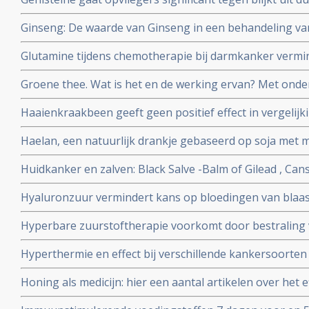
studie bij 90 gezonde vrouwen van 47 tot 57 jaar in de
Ginseng: De waarde van Ginseng in een behandeling v
follow-up.
bijwerkingen. Een overzichtsartikel voor artsen en voe
Glutamine tijdens chemotherapie bij darmkanker vermin
geplaatst 12 december 2009
neuropathische problemen daarna.
Groene thee. Wat is het en de werking ervan? Met onde
Haaienkraakbeen geeft geen positief effect in vergelijk
kankerpatiënten aldus kleine maar wel gerandomiseerde 
Haelan, een natuurlijk drankje gebaseerd op soja met m
met darmkanker en borstkanker.
Huidkanker en zalven: Black Salve -Balm of Gilead , Cans
zalven op natuurlijke basis. Hier een aantal studies en 
Hyaluronzuur vermindert kans op bloedingen van blaas
voor huidkanker en huidaandoeningen
bestraling net zo goed als hyperbare zuurstof maar is v
Hyperbare zuurstoftherapie voorkomt door bestraling
dienen.
blaasontstekingen bij patienten die op het bekkengebi
Hyperthermie en effect bij verschillende kankersoorten
chemo kuren als bij bestraling. Vele studies bewijzen ef
Honing als medicijn: hier een aantal artikelen over het e
bij elkaar gezet in aparte artikelen reeks.
tegengaan van bijwerkingen bij chemo en bestraling bij