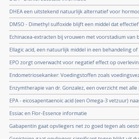
DHEA een uitstekend natuurlijk alternatief voor hormo
postmenopausale vrouwen - 50 tot 65 jaar
DMSO - Dimethyl sulfoxide blijft een middel dat effectief
beroertes, pijnstilling, weefselletsel, auto-immuuunziekt
Echinacea-extracten bij vrouwen met voorstadium van
kankerpatienten zorgt voor remissies
verhoogde L-SIL/CIN-1 waarden verkregen uit uitstrijkj
Ellagic acid, een natuurlijk middel in een behandeling o
voorstadium kanker sneller verdwijnen na 6 maanden en
EPO zorgt onverwacht voor negatief effect op overlevin
aldus gerandomiseerde fase III studie.
Endometriosekanker: Voedingstoffen zoals voedingsvez
dan specifiek vitamines C, E en Betacaroteen en Retinol
Enzymtherapie van dr. Gonzalez, een overzicht met alle 
endometriosekanker aanmerkelijk verlagen.
EPA - eicosapentaenoic acid (een Omega-3 vetzuur) naas
meer remissies bij kinderen met leukemie en zij hebben
Essiac en Flor-Essence informatie
gewichtsverlies aldus gerandomiseerde fase II studie.
Gabapentin gaat opvliegers net zo goed tegen als oestr
gerandomiseerde studie. Artikel geplaatst 12 juli 2006
Genisteïne gaat opvliegers significant tegen blijkt uit