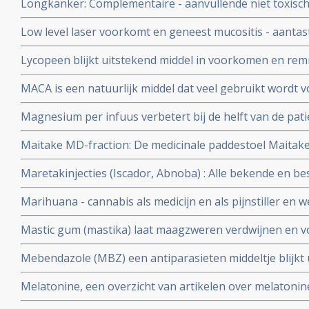
Longkanker: Complementaire - aanvullende niet toxisc
APL - acute promyelocytic leukemia, die geen chemo h
bij longkanker: een overzicht
Low level laser voorkomt en geneest mucositis - aantast
mond veroorzaakt door stamceltransplantatie, chemo o
Lycopeen blijkt uitstekend middel in voorkomen en re
Nederlands apparaatje ook zelf thuis te gebruiken.
heeft ook nog andere kwaliteiten, zie hier een aantal a
MACA is een natuurlijk middel dat veel gebruikt wordt v
immuunsysteem en vitaliteit en ook wel door kankerpat
Magnesium per infuus verbetert bij de helft van de pat
de pijn en ongemak met meer dan 30 procent
Maitake MD-fraction: De medicinale paddestoel Maitake
natuurlijke middel zo bijzonder is in een behandeling v
Maretakinjecties (Iscador, Abnoba) : Alle bekende en be
over maretakinjecties bij kanker op een rijtje gezet.
Marihuana - cannabis als medicijn en als pijnstiller en we
- dementie
Mastic gum (mastika) laat maagzweren verdwijnen en
lijkt ook goed in bestrijding van maag- en darmkanker 
Mebendazole (MBZ) een antiparasieten middeltje blijkt 
verschillende vormen van kanker en nagenoeg zonder b
Melatonine, een overzicht van artikelen over melatonine
kankerbehandeling bij elkaar gezet.