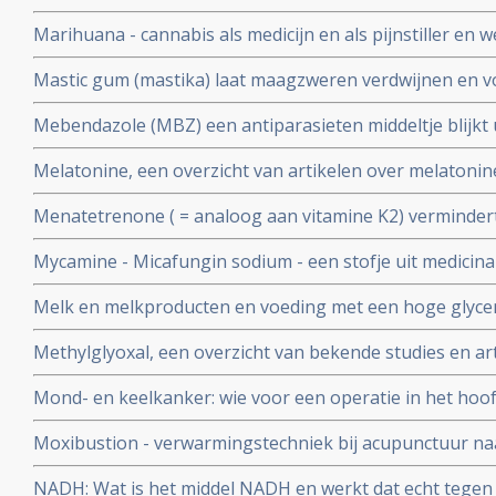
over maretakinjecties bij kanker op een rijtje gezet.
Marihuana - cannabis als medicijn en als pijnstiller en we
- dementie
Mastic gum (mastika) laat maagzweren verdwijnen en
lijkt ook goed in bestrijding van maag- en darmkanker 
Mebendazole (MBZ) een antiparasieten middeltje blijkt 
verschillende vormen van kanker en nagenoeg zonder b
Melatonine, een overzicht van artikelen over melatonine
kankerbehandeling bij elkaar gezet.
Menatetrenone ( = analoog aan vitamine K2) vermindert
kans op een recidief significant - 42,7 % na 1 jaar en 27,
Mycamine - Micafungin sodium - een stofje uit medicin
jaars overleving met 23 %.
betaglucaan 1.3 krijgt van FDA erkenning als medicijn t
Melk en melkproducten en voeding met een hoge glycemi
tegen candida infecties bij patiënten die stamcel- en b
spelen grote rol in de vorming van acne en staan aan d
ondergaan en ter
Methylglyoxal, een overzicht van bekende studies en ar
als diabetes 2 en ook kanker
Mond- en keelkanker: wie voor een operatie in het hoof
immuunversterkende voeding (arginine, RNA) krijgt heef
Moxibustion - verwarmingstechniek bij acupunctuur naa
complicaties zoals infecties na de operatie en geneest s
vermindert significant bijwerkingen en vergroot 5 jaars 
NADH: Wat is het middel NADH en werkt dat echt tegen
neuskeelkankerpatiënten van 35,7% naar 50% blijkt uit 