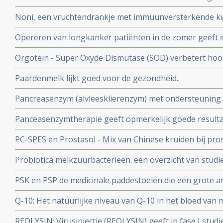
en bij hormoonbehandelingen bij o.a. borstkanker als 
gerandomiseerde studie
Noni, een vruchtendrankje met immuunversterkende kw
Opereren van longkanker patiënten in de zomer geeft si
minder recidieven, dan opereren in de winter of voorjaar.
Orgotein - Super Oxyde Dismutase (SOD) verbetert hoog
grote rol te spelen.
die optreden bij bestraling van hoofd- en halsgebied w
Paardenmelk lijkt goed voor de gezondheid..
Pancreasenzym (alvleesklierenzym) met ondersteuning v
zeer opmerkelijke en hoopvolle resultaten in onderzoek
Panceasenzymtherapie geeft opmerkelijk goede resulta
Lee Isaacs
alvleesklierkanker. en bevestigt aanpak van Dr. Gonzale
PC-SPES en Prostasol - Mix van Chinese kruiden bij pro
bijzonder positief effect op kwaliteit van leven en veel l
Probiotica melkzuurbacteriëen: een overzicht van studi
informatie over PC-SPES/Prostasol bij elkaar gebracht 
van probiotica naast behandelingen van kanker en hers
PSK en PSP de medicinale paddestoelen die een grote a
belastende behandelingen
Een overzicht van belangrijke studies en artikelen.
Q-10: Het natuurlijke niveau van Q-10 in het bloed van
onafhankelijke en betrouwbare voorspeller voor de kans
REOLYSIN: Virusinjectie (REOLYSIN) geeft in fase I studi
geen recidief blijkt uit een gerandomiseerde studie met