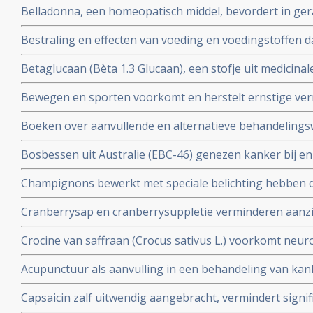
Belladonna, een homeopatisch middel, bevordert in ge
onderzoek herstel van bijwerkingen van bestraling.
Bestraling en effecten van voeding en voedingstoffen daa
en artikelen bij elkaar gezet over dit onderwerp.
Betaglucaan (Bèta 1.3 Glucaan), een stofje uit medicin
natuurlijke middel zo bijzonder is in een behandeling v
Bewegen en sporten voorkomt en herstelt ernstige ver
informatie wat Betaglucaan is ook enkele studies over 
blijkt uit grote studies. Iedere kankerpatient zou e
Boeken over aanvullende en alternatieve behandelingsw
worden voorgeschreven aldus de onderzoekers.
Bv. Het grootste en eerlijkste anti-hormonenboek: Femm
Bosbessen uit Australie (EBC-46) genezen kanker bij e
vrouwen zouden moeten weten over vooral de rol van h
weken wanneer ingespoten direct in de tumor.
baarmoederhals
Champignons bewerkt met speciale belichting hebben d
en kunnen vitamine-D supplementen vervangen
Cranberrysap en cranberrysuppletie verminderen aanzien
urineweginfecties bij daarvoor gevoelige mensen blijkt 
Crocine van saffraan (Crocus sativus L.) voorkomt neuro
placebo bij kankerpatienten die chemo kregen
Acupunctuur als aanvulling in een behandeling van ka
bijwerkingen veroorzaakt door bv. chemokuren bij elkaa
Capsaicin zalf uitwendig aangebracht, vermindert signif
artikelenreeks