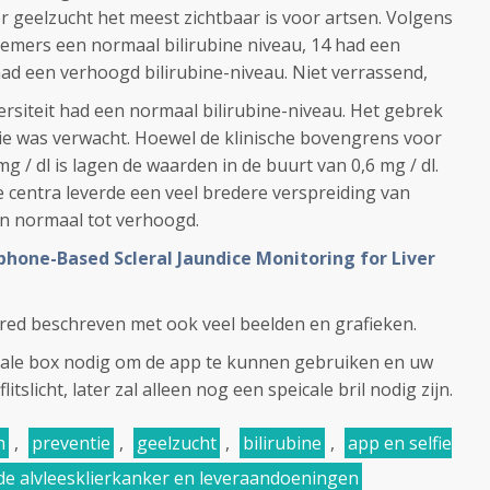
 geelzucht het meest zichtbaar is voor artsen.
Volgens
nemers een n
ormaal bilirubine niveau, 14 had een
had een verhoogd bilirubine-niveau.
Niet verrassend,
siteit had een normaal bilirubine-niveau.
Het gebrek
tie was
verwacht.
Hoewel de klinische bovengrens voor
g / dl is lagen de waarden in de buurt van 0,6 mg / dl
.
centra leverde een veel bredere verspreiding van
van normaal tot verhoogd.
phone-Based Scleral Jaundice Monitoring for Liver
lered beschreven met ook veel beelden en grafieken.
iale box nodig om de app te kunnen gebruiken en uw
slicht, later zal alleen nog een speicale bril nodig zijn.
n
,
preventie
,
geelzucht
,
bilirubine
,
app en selfie
e alvleesklierkanker en leveraandoeningen