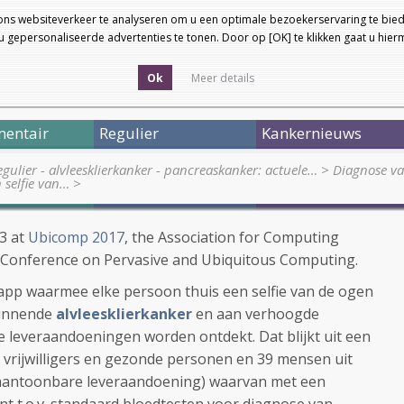
ons websiteverkeer te analyseren om u een optimale bezoekerservaring te bied
 gepersonaliseerde advertenties te tonen. Door op [OK] te klikken gaat u hie
Ok
Meer details
entair
Regulier
Kankernieuws
egulier - alvleesklierkanker - pancreaskanker: actuele…
>
Diagnose van
n selfie van…
>
13 at
Ubicomp 2017
, the Association for Computing
t Conference on Pervasive and Ubiquitous Computing.
e app waarmee elke persoon thuis een selfie van de ogen
ginnende
alvleesklierkanker
en aan verhoogde
e leveraandoeningen worden ontdekt. Dat blijkt uit een
1 vrijwilligers en gezonde personen en 39 mensen uit
aantoonbare leveraandoening) waarvan met een