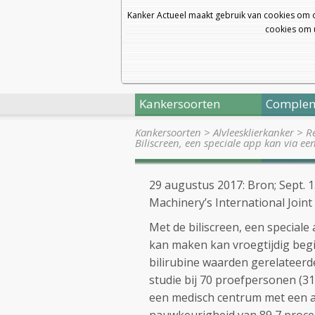
Kanker Actueel maakt gebruik van cookies om 
cookies om u
Kankersoorten
Complem
Kankersoorten
>
Alvleesklierkanker
>
R
Biliscreen, een speciale app kan via ee
29 augustus 2017: Bron; Sept. 
Machinery’s International Join
Met de biliscreen, een special
kan maken kan vroegtijdig be
bilirubine waarden gerelateerd
studie bij 70 proefpersonen (3
een medisch centrum met een 