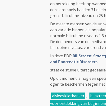
en betrekking heeft op wanneer
deze drempels hadden 31 deel
grens-bilirubine-niveau en 25 
De meeste mensen van de univer
aan variatie binnen die popula
normale bilirubine niveaus 1,3 m
De deelnemers van de medische 
bilirubine niveaus, variërend 
In deze PDF:
BiliScreen: Smart
and Pancreatic Disorders
staat de studie uiterst gedeail
Op dit moment is nog een spec
ogen te beschermen tegen het flit
alvleesklierkanker
,
biliscree
voor ontdekking van beginnend