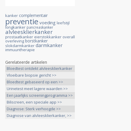
complementair
kanker
preventie
voeding
leefstijl
longkanker
pancreaskanker
alvleesklierkanker
prostaatkanker
eierstokkanker
overall
borstkanker
overleving
darmkanker
slokdarmkanker
immuuntherapie
Gerelateerde artikelen
Bloedtest ontdekt alvleesklierkanker
>>
Vloeibare biopsie gericht >>
Bloedtest gebaseerd op een >>
Urinetest meet lagere waarden >>
Een jaarlijks screeningprogramma >>
Biliscreen, een speciale app >>
Diagnose: Sterk verhoogde >>
Diagnose van alvleesklierkanker, >>