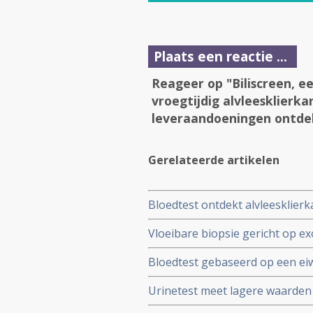
Plaats een reactie ...
Reageer op "Biliscreen, ee
vroegtijdig alvleesklierk
leveraandoeningen ontde
Gerelateerde artikelen
Bloedtest ontdekt alvleesklierk
protease geactiveerde nanose
Vloeibare biopsie gericht op e
de patienten met alvleesklierk
Bloedtest gebaseerd op een eiwi
19-9 van gezonde mensen
procent van beginnende alvlees
Urinetest meet lagere waarde
eierstokkanker en 43 procent b
koper en zink bij alvleesklier