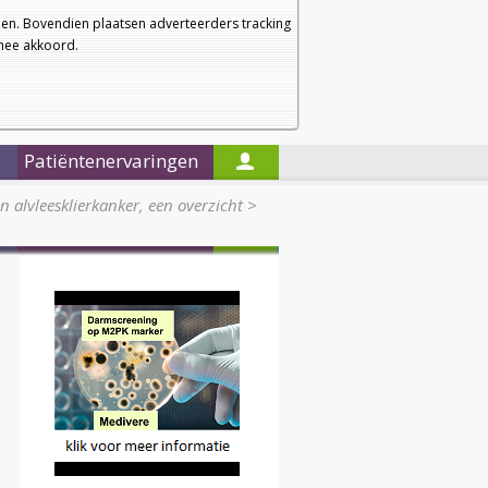
a
a
Startpagina
Nieuwsbrief
a
en. Bovendien plaatsen adverteerders tracking
rmee akkoord.
Alleen in de titels zoeken
Patiëntenervaringen
 alvleesklierkanker, een overzicht
>