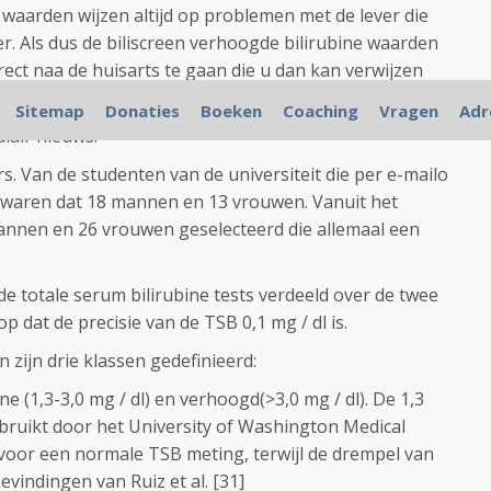
waarden wijzen altijd op problemen met de lever die
r. Als dus de biliscreen verhoogde bilirubine waarden
irect naa de huisarts te gaan die u dan kan verwijzen
r diagnostisch onderzoek.
Sitemap
Donaties
Boeken
Coaching
Vragen
Adr
ulair nieuws.
rs.
Van de studenten van de universiteit die per e-mailo
 waren dat 18 mannen en 13 vrouwen.
Vanuit het
nnen en 26 vrouwen geselecteerd die allemaal een
de totale serum bilirubine tests verdeeld over de
twee
p dat de precisie van de TSB 0,1 mg / dl is.
n zijn drie klassen gedefinieerd:
ine (1,3-3,0 mg / dl) en verhoogd
(
>
3,0 mg / dl).
De 1,3
ebruikt door het University of Washington Medical
 voor een normale TSB meting, terwijl de drempel van
bevindingen van Ruiz et al.
[
31
]