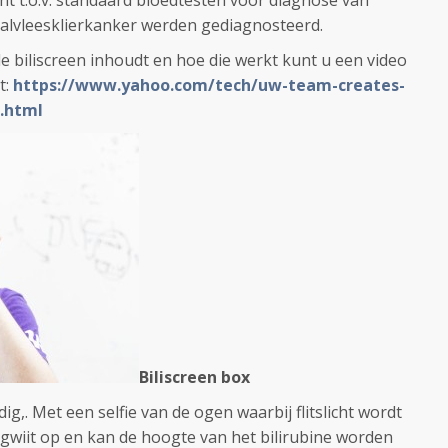
t t.o.v. standaard bloedtesten voor diagnose van
lvleesklierkanker werden gediagnosteerd.
t de biliscreen inhoudt en hoe die werkt kunt u een video
t:
https://www.yahoo.com/tech/uw-team-creates-
.html
Biliscreen box
ig,. Met een selfie van de ogen waarbij flitslicht wordt
oogwiit op en kan de hoogte van het bilirubine worden