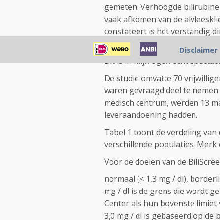
gemeten. Verhoogde bilirubine 
vaak afkomen van de alvleesklie
constateert is het verstandig d
naar een specialist voor verde
Disclaimer
Dit is in mijn ogen echt spectac
De studie omvatte 70 vrijwillige
waren gevraagd deel te nemen
medisch centrum, werden
13 ma
leveraandoening hadden.
Tabel 1 toont de verdeling van 
verschillende populaties.
Merk o
Voor d
e doelen van de BiliScree
normaal (
<
1,3 mg / dl), borderl
mg / dl is de grens die wordt g
Center als hun bovenste
limiet
3,0 mg / dl is gebaseerd op de 