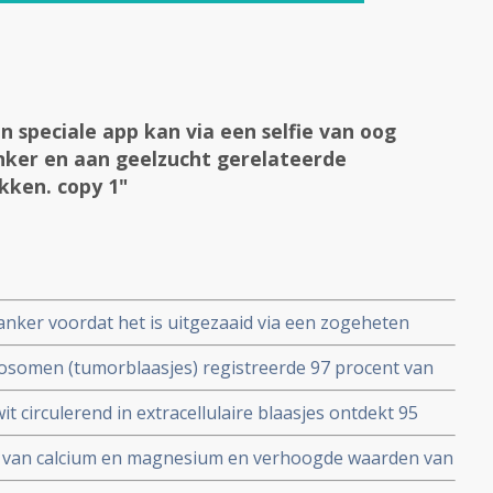
n speciale app kan via een selfie van oog
anker en aan geelzucht gerelateerde
kken. copy 1"
anker voordat het is uitgezaaid via een zogeheten
nsor
xosomen (tumorblaasjes) registreerde 97 procent van
anker stadium 1 en 2 in combinatie met de biomarker CA
t circulerend in extracellulaire blaasjes ontdekt 95
klierkanker in vroeg stadium, 74 procent bij
n van calcium en magnesium en verhoogde waarden van
ij blaaskanker.
kankerpatienten in vergelijking met gezonde mensen