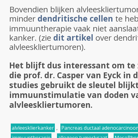
Bovendien blijken alvleeskliertumo
minder
dendritische cellen
te he
immuuntherapie vaak niet aanslaat
kanker. (zie
dit artikel
over dendrit
alvleeskliertumoren).
Het blijft dus interessant om te
die prof. dr. Casper van Eyck in 
studies gebruikt de sleutel blijk
immuunstimulatie van doden v
alvleeskliertumoren.
alvleesklierkanker
,
Pancreas ductaal adenocarcinoo
immuuntherapie
,
allogeen tumorlysaat
,
MesoPhe