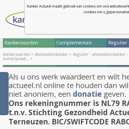
Kanker Actueel maakt gebruik van cookies om ons websiteverk
cookies om u gepersonalisee
Kankersoorten
Complementair
Regulier
Kankersoorten
>
Alvleesklierkanker
>
Regulier - alvleesklierkanker
tumorlysaat…
>
Als u ons werk waardeert en wilt h
actueel.nl online te houden dan wil
niet anoniem, een
donatie
geven.
Ons rekeningnummer is NL79 R
t.n.v. Stichting Gezondheid Actue
Terneuzen. BIC/SWIFTCODE RA