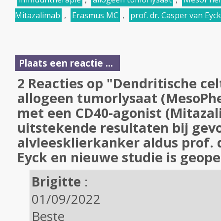
Mitazalimab
,
Erasmus MC
,
prof. dr. Casper van Eyck
Plaats een reactie ...
2 Reacties op "Dendritische ce
allogeen tumorlysaat (MesoPhe
met een CD40-agonist (Mitazal
uitstekende resultaten bij gev
alvleesklierkanker aldus prof. 
Eyck en nieuwe studie is geope
Brigitte
:
01/09/2022
Beste