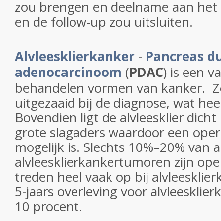
zou brengen en deelname aan het v
en de follow-up zou uitsluiten.
Alvleesklierkanker
-
Pancreas d
adenocarcinoom
(
PDAC
) is een v
behandelen vormen van kanker. Zek
uitgezaaid bij de diagnose, wat he
Bovendien ligt de alvleesklier dicht 
grote slagaders waardoor een operat
mogelijk is. Slechts 10%–20% van a
alvleesklierkankertumoren zijn ope
treden heel vaak op bij alvleeskli
5-jaars overleving voor alvleesklier
10 procent.