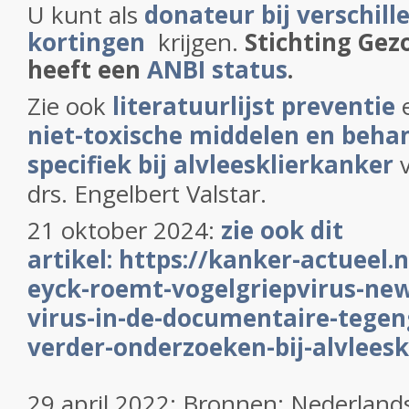
U kunt als
donateur bij verschill
kortingen
krijgen.
Stichting Gez
heeft een
ANBI status
.
Zie ook
literatuurlijst preventie
niet-toxische middelen en beha
specifiek bij alvleesklierkanker
v
drs. Engelbert Valstar.
21 oktober 2024:
zie ook dit
artikel: https://kanker-actueel.
eyck-roemt-vogelgriepvirus-new
virus-in-de-documentaire-tegeng
verder-onderzoeken-bij-alvlees
29 april 2022: Bronnen: Nederlands 