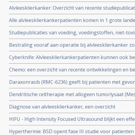
specialisten gerelateerd aan studies bij spijsverterin
Alvleesklierkanker: Overzicht van recente studiepublic
darmkanker, alvleesklierkanker, slokdarmkanker, leve
alvleesklierkanker in verschillende stadia
Alle alvleesklierkankerpatienten komen in 1 grote lande
Het Deltaplan alvleesklierkanker moet de grote sterfte 
Studiepublicaties van voeding, voedingstoffen, niet-tox
stoppen
behandelingen uit literatuurlijst van arts-bioloog drs. En
Bestraling vooraf aan operatie bij alvleesklierkanker zo
alvleesklierkanker copy 1
overlevingstijd en overall overleving geven, aldus nieu
Cyberknife: Alvleesklierkankerpatienten kunnen ook 
vooraf blijft controversieel, aldus onderzoekers.
cyberknife in Nederland
Chemo: een overzicht van recente ontwikkelingen en be
en radiotherapie - bestraling
Daraxonrasib (RMC-6236) geeft bij patienten met gev
alvleesklierkanker met KRAS G12X mutaties uitstekend
Dendritische celtherapie met allogeen tumorlysaat (Me
overleving
CD40-agonist (Mitazalimab) geeft uitstekende resultate
Diagnose van alvleesklierkanker, een overzicht
alvleesklierkanker aldus prof. dr. Casper van Eyck en n
HIFU - High Intensity Focused Ultrasound blijkt een eff
alvleesklierkanker. HIFU gebruikt gerichte hitte om kan
Hyperthermie: BSD opent fase III studie voor patienten 
vernietigen, en er is minimale schade aan het lichaam. c