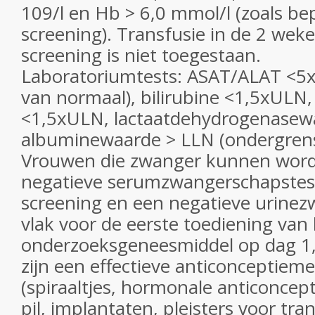
109/l en Hb > 6,0 mmol/l (zoals bep
screening). Transfusie in de 2 we
screening is niet toegestaan.
Laboratoriumtests: ASAT/ALAT <5
van normaal), bilirubine <1,5xULN,
<1,5xULN, lactaatdehydrogenasew
albuminewaarde > LLN (ondergren
Vrouwen die zwanger kunnen wor
negatieve serumzwangerschapstes
screening en een negatieve urine
vlak voor de eerste toediening van
onderzoeksgeneesmiddel op dag 1,
zijn een effectieve anticonceptiem
(spiraaltjes, hormonale anticoncept
pil, implantaten, pleisters voor tr