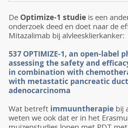
De
Optimize-1 studie
is een ander
onderzoek deed en doet naar de ef
Mitazalimab bij alvleesklierkanker:
537 OPTIMIZE-1, an open-label p
assessing the safety and effica
in combination with chemothera
with metastatic pancreatic duct
adenocarcinoma
Wat betreft
immuuntherapie
bij 
weten we ook dat er in het Erasm
muizenstudies lopen met PDT me