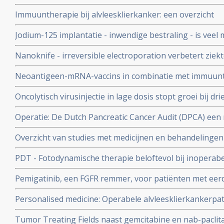
wordt uitgevoerd met chemo - cisplatin met gemcitabin
Immuuntherapie bij alvleesklierkanker: een overzicht
copy 1
Jodium-125 implantatie - inwendige bestraling - is veel
patiënt met operabele alvleesklierkanker en geeft dezel
Nanoknife - irreversible electroporation verbetert ziekt
overleving en veel betere kwaliteit van leven in vergeli
overleving bij inoperable alvleesklierkanker blijkt uit P
Neoantigeen-mRNA-vaccins in combinatie met immuunt
medicijnen en chemotherapie na operatie geeft spectacul
Oncolytisch virusinjectie in lage dosis stopt groei bij dr
bij operabele alvleesklierkanker met KRAS mutaties
uitgezaaide nog niet eerder behandelde alvleesklierkan
Operatie: De Dutch Pancreatic Cancer Audit (DPCA) een
bepaalt hoe en wanneer een operatie van alvleesklier
Overzicht van studies met medicijnen en behandeling
geeft uitstekende resultaten
mutaties aan te pakken. Vooral combinatiebehandelinge
PDT - Fotodynamische therapie beloftevol bij inoperabele
verschillende studies.
Pemigatinib, een FGFR remmer, voor patiënten met eer
galwegenkanker geeft bij patienten met een FGFR2-muta
Personalised medicine: Operabele alvleesklierkankerpa
met een objectieve respons van 35 procent.versus 0 pro
Her2-Neu hebben significant kortere overlevingstijd da
mutatie had copy 1
Tumor Treating Fields naast gemcitabine en nab-paclita
met normale Her2-Neu expressiewaarden.