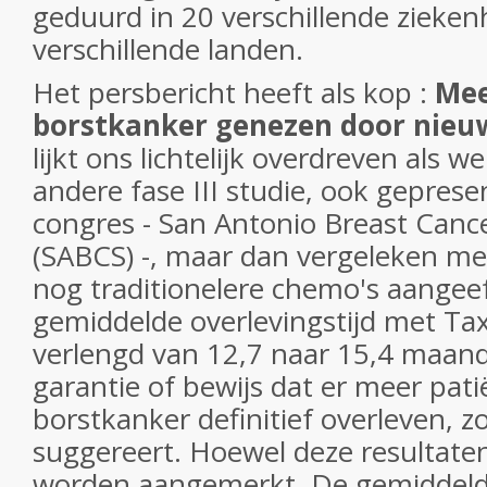
geduurd in 20 verschillende zieken
verschillende landen.
Het persbericht heeft als kop :
Mee
borstkanker genezen door nieu
lijkt ons lichtelijk overdreven als w
andere fase III studie, ook geprese
congres - San Antonio Breast Can
(SABCS) -, maar dan vergeleken met
nog traditionelere chemo's aangeef
gemiddelde overlevingstijd met Ta
verlengd van 12,7 naar 15,4 maan
garantie of bewijs dat er meer pat
borstkanker definitief overleven, z
suggereert. Hoewel deze resultaten 
worden aangemerkt. De gemiddelde