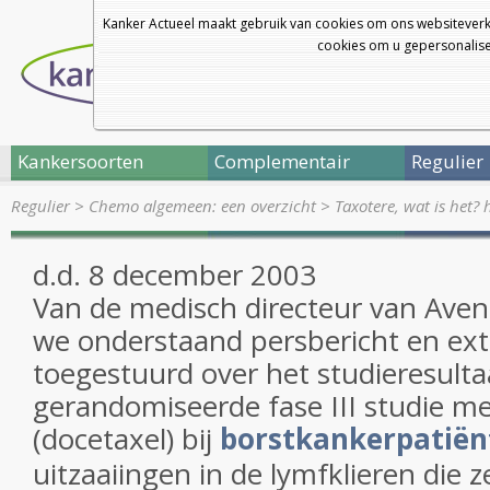
Kanker Actueel maakt gebruik van cookies om ons websiteverk
cookies om u gepersonalisee
Kankersoorten
Complementair
Regulier
Regulier
>
Chemo algemeen: een overzicht
>
Taxotere, wat is het? 
d.d. 8 december 2003
Van de medisch directeur van Ave
we onderstaand persbericht en ext
toegestuurd over het studieresulta
gerandomiseerde fase III studie m
(docetaxel) bij
borstkankerpatië
uitzaaiingen in de lymfklieren die z