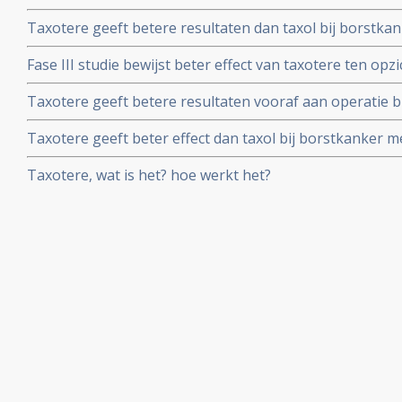
beweerd, aldus arts - bioloog drs. E. Valstar na studiea
Taxotere geeft betere resultaten dan taxol bij borstkank
van dr. Nortier in Nederlands Tijdschrift voor Geneesk
gerandomiseerde studie
Fase III studie bewijst beter effect van taxotere ten opz
antracycline gebaseerde chemo.
Taxotere geeft betere resultaten vooraf aan operatie b
gerandomiseerde fase III studie
Taxotere geeft beter effect dan taxol bij borstkanker me
lymfklieren, aldus gerandomiseerde grootschalige fase
Taxotere, wat is het? hoe werkt het?
kritiek op taxol en taxotere bij zowel borstkanker als e