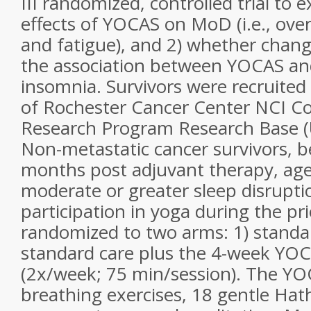
III randomized, controlled trial to 
effects of YOCAS on MoD (i.e., over
and fatigue), and 2) whether chan
the association between YOCAS an
insomnia. Survivors were recruited 
of Rochester Cancer Center NCI 
Research Program Research Base
Non-metastatic cancer survivors, 
months post adjuvant therapy, aged
moderate or greater sleep disrupti
participation in yoga during the p
randomized to two arms: 1) standa
standard care plus the 4-week YOC
(2x/week; 75 min/session). The YO
breathing exercises, 18 gentle Hat