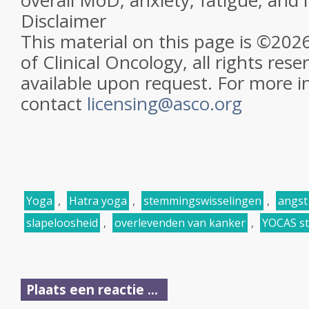
overall MoD, anxiety, fatigue, and
Disclaimer
This material on this page is ©202
of Clinical Oncology, all rights rese
available upon request. For more i
contact
licensing@asco.org
Yoga
,
Hatra yoga
,
stemmingswisselingen
,
angst
slapeloosheid
,
overlevenden van kanker
,
YOCAS st
Plaats een reactie ...