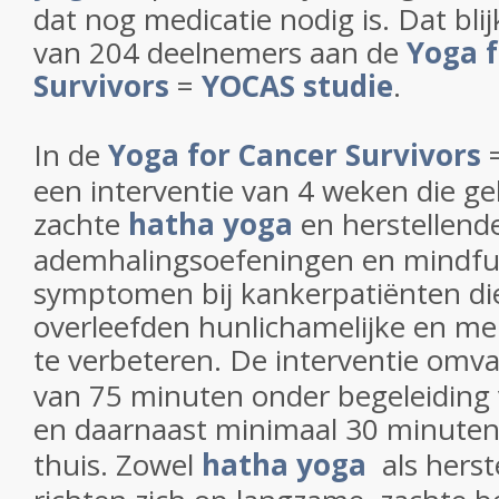
dat nog medicatie nodig is. Dat blij
van 204 deelnemers aan de
Yoga f
Survivors
=
YOCAS studie
.
In de
Yoga for Cancer Survivors
een interventie van 4 weken die g
zachte
hatha yoga
en herstellend
ademhalingsoefeningen en mindfu
symptomen bij kankerpatiënten di
overleefden hunlichamelijke en me
te verbeteren. De interventie omv
van 75 minuten onder begeleiding 
en daarnaast minimaal 30 minute
thuis. Zowel
hatha yoga
als herst