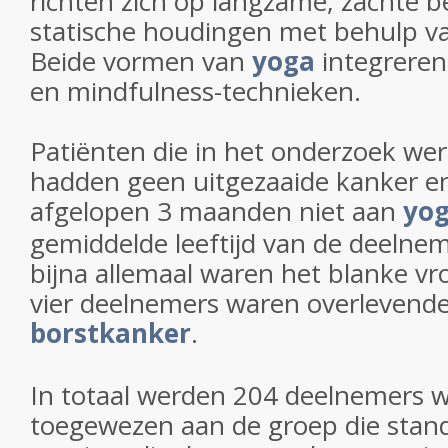
richten zich op langzame, zachte 
statische houdingen met behulp v
Beide vormen van
yoga
integrere
en mindfulness-technieken.
Patiënten die in het onderzoek w
hadden geen uitgezaaide kanker e
afgelopen 3 maanden niet aan
yo
gemiddelde leeftijd van de deelnem
bijna allemaal waren het blanke vr
vier deelnemers waren overlevend
borstkanker
.
In totaal werden 204 deelnemers wi
toegewezen aan de groep die stan