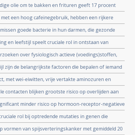
ige olie om te bakken en frituren geeft 17 procent
ker en overlijden in het algemeen
 met een hoog cafeïnegebruik, hebben een rijkere
 van mogelijk ontstekingsremmende bacteriën,
 missen goede bacterie in hun darmen, die gezonde
g cafeïne.
s en gevarieerd eten zou Alzheimer kunnen voorkomen
 en leefstijl speelt cruciale rol in ontstaan van
kanker en behandelingen daarvan
zoeken over fysiologisch actieve (voedings)stoffen,
lementen en toepassingen ervan in de praktijk zijn
tijl zijn de belangrijkste factoren die bepalen of iemand
dprijs 2021.
t heel groot wereldwijd uitgevoerd onderzoek in 187
, met wei-eiwitten, vrije vertakte aminozuren en
elheid en mitochondrieel functioneren van ondervoede
e contacten blijken grootste risico op overlijden aan
n standaard drinkvoedingsproduct.
waarlijvigheid en obesitas
ignificant minder risico op hormoon-receptor-negatieve
ftijd voor de overgang
cruciale rol bij optredende mutaties in genen die
anker en specifiek bij borstkanker.
p vormen van spijsverteringskanker met gemiddeld 20