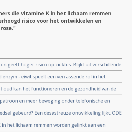
ers die vitamine K in het lichaam remmen
erhoogd risico voor het ontwikkelen en
rose."
en geeft hoger risico op ziektes. Blijkt uit verschillende
nzym - eiwit speelt een verrassende rol in het
ot oud kan het functioneren en de gezondheid van de
 verbeteren ongeacht de leeftijd
patroon en meer beweging onder telefonische en
ert significant kwaliteit van leven en functioneren van
edsel gebeurd? Een desastreuze ontwikkeling lijkt. ODE
kanker en prostaatkanker met overgewicht en slechte
l over afname van voedingstoffen van groenten en fruit
K in het lichaam remmen worden gelinkt aan een
kkelen en verergeren van (osteo)artrose.