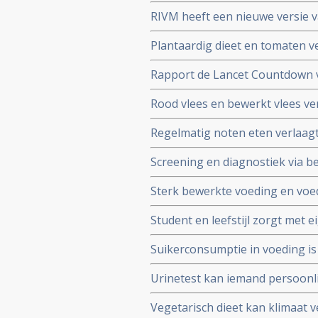
uitgevoerd onderzoek
RIVM heeft een nieuwe versie 
gepubliceerd. Hierin informati
Plantaardig dieet en tomaten 
producten.
Rapport de Lancet Countdown v
worden veroorzaakt door slecht
Rood vlees en bewerkt vlees ve
CO2-uitstoot waarvan vele d
Regelmatig noten eten verlaagt
met 29 procent of aan kanker m
Screening en diagnostiek via b
noten eten
en maakt iedere nederlander bi
Sterk bewerkte voeding en voe
Samenleving in een rapport
kanker, vooral bij vrouwen met 
Student en leefstijl zorgt met
bevolkingsonderzoek
het vak voeding in de zorg kun
Suikerconsumptie in voeding is
vooral bij cardiometabole aan
Urinetest kan iemand persoonli
schadelijke gevolgen.
zogezegd gepersonaliseerd dieet
Vegetarisch dieet kan klimaat