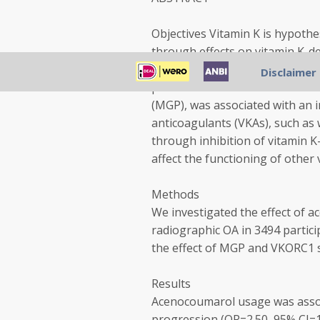
Objectives Vitamin K is hypothe
through effects on vitamin K-d
may represent a modifiable risk
Disclaimer
protein that is an essential inhi
(MGP), was associated with an i
anticoagulants (VKAs), such as
through inhibition of vitamin K
affect the functioning of othe
Methods
We investigated the effect of 
radiographic OA in 3494 partic
the effect of MGP and VKORC1 si
Results
Acenocoumarol usage was associ
progression (OR=2.50, 95% CI=1