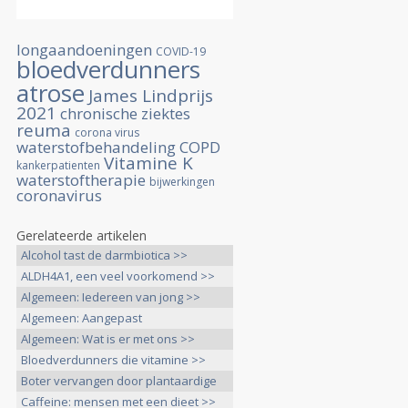
longaandoeningen
COVID-19
bloedverdunners
atrose
James Lindprijs
2021
chronische ziektes
reuma
corona virus
waterstofbehandeling
COPD
Vitamine K
kankerpatienten
waterstoftherapie
bijwerkingen
coronavirus
Gerelateerde artikelen
Alcohol tast de darmbiotica >>
ALDH4A1, een veel voorkomend >>
Algemeen: Iedereen van jong >>
Algemeen: Aangepast
voedingspatroon >>
Algemeen: Wat is er met ons >>
Bloedverdunners die vitamine >>
Boter vervangen door plantaardige
>>
Caffeine: mensen met een dieet >>