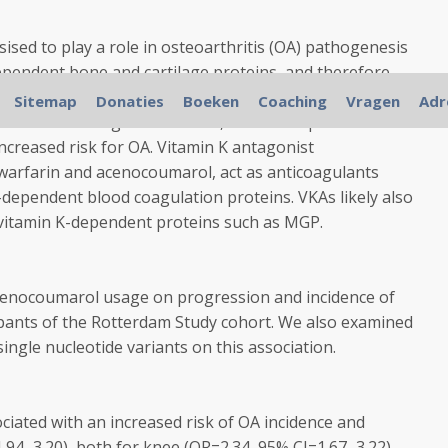
sised to play a role in osteoarthritis (OA) pathogenesis
ependent bone and cartilage proteins, and therefore
 factor. A genetic variant in a vitamin K-dependent
Sitemap
Donaties
Boeken
Coaching
Vragen
Adr
bitor for cartilage calcification, matrix Gla protein
ncreased risk for OA. Vitamin K antagonist
 warfarin and acenocoumarol, act as anticoagulants
-dependent blood coagulation proteins. VKAs likely also
r vitamin K-dependent proteins such as MGP.
acenocoumarol usage on progression and incidence of
ipants of the Rotterdam Study cohort. We also examined
ngle nucleotide variants on this association.
ated with an increased risk of OA incidence and
.94–3.20), both for knee (OR=2.34, 95% CI=1.67–3.22)