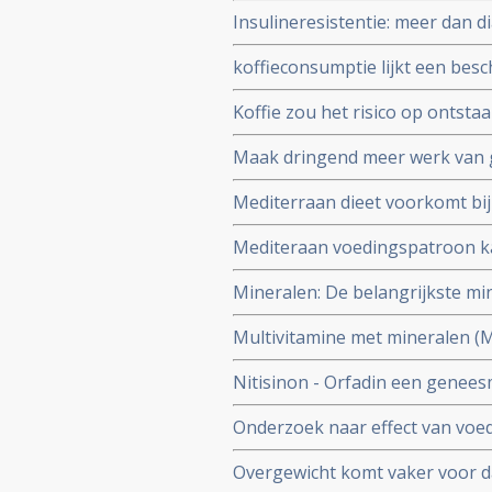
procent bij oudere Chinese vr
Insulineresistentie: meer dan d
Nederlandse bevolking een vorm
koffieconsumptie lijkt een besc
en achteruitgang in cognitieve 
Koffie zou het risico op ontst
verminderen bewijst een deelst
Maak dringend meer werk van g
schrijft de Sociaal Economische
Mediterraan dieet voorkomt bij
chronische ziektes en geeft ve
Mediteraan voedingspatroon ka
vergelijking met westers dieet.
Mineralen: De belangrijkste mi
een rijtje gezet.
Multivitamine met mineralen (
verminderde bij ouderen (65+) 
Nitisinon - Orfadin een geneesm
met placebo
dodelijk voor muggen die malar
Onderzoek naar effect van voed
voorspelt de trends van kanker
Overgewicht komt vaker voor da
werkt niet.