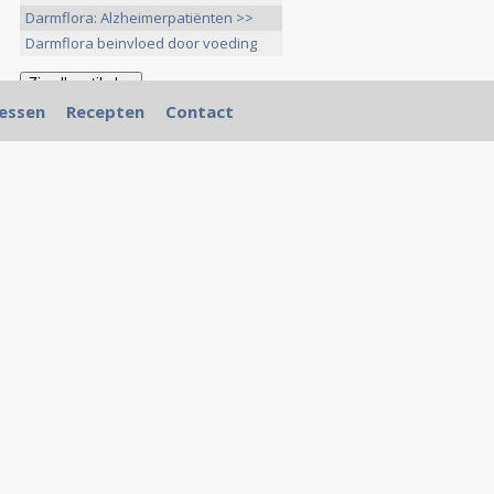
Darmflora: Alzheimerpatiënten >>
Darmflora beinvloed door voeding
>>
essen
Recepten
Contact