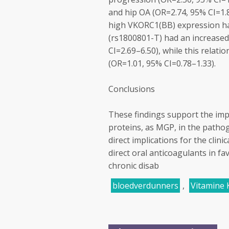
and hip OA (OR=2.74, 95% CI=1.
high VKORC1(BB) expression ha
(rs1800801-T) had an increased
CI=2.69–6.50), while this relat
(OR=1.01, 95% CI=0.78–1.33).
Conclusions
These findings support the imp
proteins, as MGP, in the pathog
direct implications for the clin
direct oral anticoagulants in 
chronic disab
bloedverdunners
,
Vitamine 