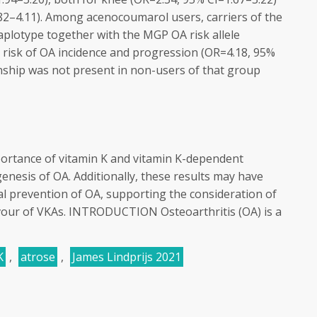
82–4.11). Among acenocoumarol users, carriers of the
plotype together with the MGP OA risk allele
 risk of OA incidence and progression (OR=4.18, 95%
ionship was not present in non-users of that group
ortance of vitamin K and vitamin K-dependent
enesis of OA. Additionally, these results may have
ical prevention of OA, supporting the consideration of
favour of VKAs. INTRODUCTION Osteoarthritis (OA) is a
K
,
atrose
,
James Lindprijs 2021