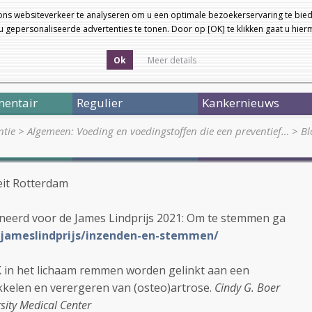
ons websiteverkeer te analyseren om u een optimale bezoekerservaring te bied
 gepersonaliseerde advertenties te tonen. Door op [OK] te klikken gaat u hie
Ok
Meer details
entair
Regulier
Kankernieuws
ntie
>
Algemeen: Voeding en voedingstoffen die een preventief…
>
Bl
eit Rotterdam
neerd voor de James Lindprijs 2021: Om te stemmen ga
/jameslindprijs/inzenden-en-stemmen/
K in het lichaam remmen worden gelinkt aan een
kkelen en verergeren van (osteo)artrose.
Cindy G. Boer
sity Medical Center