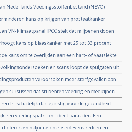
van Nederlands Voedingsstoffenbestand (NEVO)
e over 2152 voedingsmiddelen, waarvan 181 nieuwe
verminderen kans op krijgen van prostaatkanker
an VN-klimaatpanel IPCC stelt dat miljoenen doden
e luchtkwaliteit, hittegolven en andere gevolgen van
rhoogt kans op blaaskanker met 25 tot 33 procent
oden hadden voorkomen kunnen worden
 de kans om te overlijden aan een hart- of vaatziekte
et 11% in vergelijking met mensen die weinig tot geen
evolkingsonderzoeken en scans loopt de spuigaten uit
jna ziek, stelt de Raad voor Volksgezondheid en
dingsproducten veroorzaken meer sterfgevallen aan
eierstokkanker was de sterfte hoger blijkt uit
 eigen cursussen dat studenten voeding en medicijnen
nen volgen binnen hun opleidingen.
 eerder schadelijk dan gunstig voor de gezondheid,
doeningen en kanker heeft toegevoegde suiker
jk een voedingspatroon - dieet aanraden. Een
 blijkt uit nieuwe studie.
 verbeteren en miljoenen mensenlevens redden en