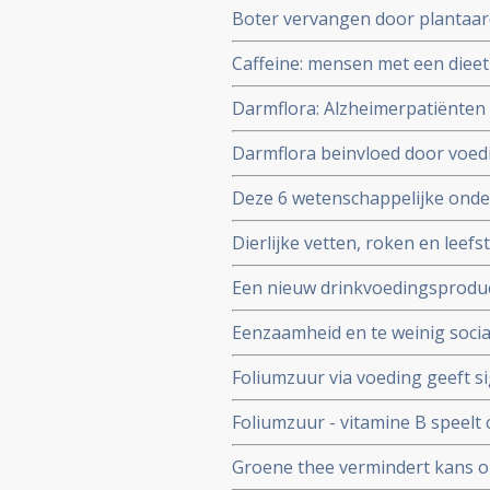
Boter vervangen door plantaard
lager risico op sterven aan kan
Caffeine: mensen met een dieet
darmflora, met hogere waarden
Darmflora: Alzheimerpatiënten
vergeleken met dieet met weini
mensen wel hebben. Veel vezel
Darmflora beinvloed door voeding
ziektes ook bij ontstaan van 
Deze 6 wetenschappelijke onder
zoals vitamines en andere supp
Dierlijke vetten, roken en leefs
genomineerd voor de James Lin
kanker krijgt of niet. Blijkt ui
Een nieuw drinkvoedingsproduct
landen
ursolzuur, verbetert de loopsn
Eenzaamheid en te weinig social
ouderen in vergelijking met ee
alle oorzaken bij mensen met z
Foliumzuur via voeding geeft s
borstkanker bij vrouwen in lee
Foliumzuur - vitamine B speelt 
gerelateerd zijn aan risico op k
Groene thee vermindert kans o