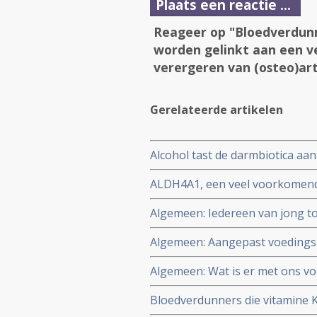
Plaats een reactie ...
Reageer op "Bloedverdunn
worden gelinkt aan een v
verergeren van (osteo)art
Gerelateerde artikelen
Alcohol tast de darmbiotica aan 
studies.
ALDH4A1, een veel voorkomend e
voorkomen van kanker.
Algemeen: Iedereen van jong t
hersenen op eenvoudige manier
Algemeen: Aangepast voedings
schriftelijke begeleiding verbet
Algemeen: Wat is er met ons vo
oudere overlevenden van borst
publiceerde in 2004 een artike
levensstijl
Bloedverdunners die vitamine 
dat nog steeds actueel lijkt.
verhoogd risico voor het ontwi