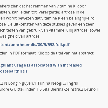
oekers zien dat het remmen van vitamine K, door
sten, kan leiden tot (verergerde) artrose in de
en wordt bewezen dat vitamine K een belangrijke rol
trose. De uitkomsten van deze studies geven een zeer
isch testen van gebruik van vitamine K bij artrose, zowel
nwezigheid van artrose.
tent/annrheumdis/80/5/598.full.pdf
 zien in PDF formaat. Klik op de titel van het abstract:
gulant usage is associated with increased
 osteoarthritis
,1,2 N Long Nguyen,1 Tuhina Neogi ,3 Ingrid
ndré G Uitterlinden,1,5 Sita Bierma-Zeinstra,2 Bruno H