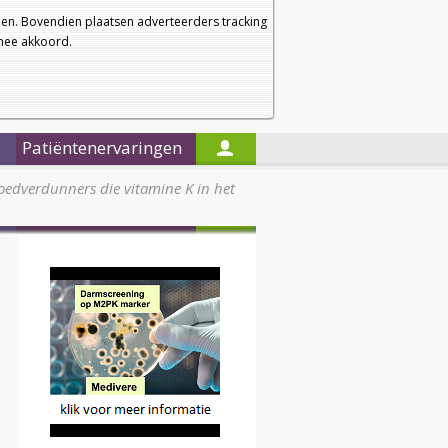
a
a
Startpagina
Nieuwsbrief
a
en. Bovendien plaatsen adverteerders tracking
rmee akkoord.
Alleen in de titels zoeken
Patiëntenervaringen
oedverdunners die vitamine K in het