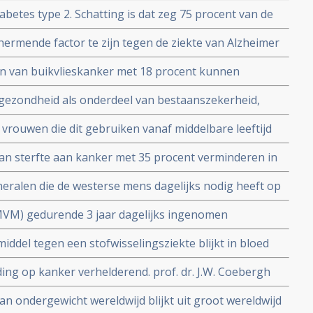
ouwen copy 1
iabetes type 2. Schatting is dat zeg 75 procent van de
 van insulineresistentie heeft.
hermende factor te zijn tegen de ziekte van Alzheimer
functies.
aan van buikvlieskanker met 18 procent kunnen
udie uit de Nurses Health Study
ezondheid als onderdeel van bestaanszekerheid,
 Raad (SER) in nieuw beleidsrapport
 vrouwen die dit gebruiken vanaf middelbare leeftijd
el betere gezondheid op 70 jaar en ouder
n sterfte aan kanker met 35 procent verminderen in
neralen die de westerse mens dagelijks nodig heeft op
MVM) gedurende 3 jaar dagelijks ingenomen
met 60 procent mentale achteruitgang in vergelijking
iddel tegen een stofwisselingsziekte blijkt in bloed
ia verspreiden
ing op kanker verhelderend. prof. dr. J.W. Coebergh
 incidentie en kanker bij ouderen. Wat werkt wel en wat
n ondergewicht wereldwijd blijkt uit groot wereldwijd