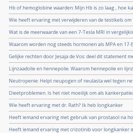
enz, wat zijn dat? Waarvoor dienen ze? En kan ik die als
Hb of hemoglobine waarden: Mijn Hb is zo laag , hoe ka
Wie heeft ervaring met verwijderen van de testikels o
Wat is de meerwaarde van een 7-Tesla MRI in vergelij
Waarom worden nog steeds hormonen als MPA en 17-B-O
bekend is dat dit kanker veroorzaakt?
Gelijke rechten door Jesaja de Vos: deel dit statement me
Lijnzaadolie en hennepolie. Waarom hennepolie en lijnz
Neutropenie: Helpt neupogen of neulasta wel tegen neu
bloedlichaampjes - veroorzaakt door chemo? En zijn er n
Dieetproblemen. Is het niet moeilijk om als kankerpatie
alternatieven voor?
Moermandieet te volgen en kun je dat van de ene op d
Wie heeft ervaring met dr. Rath? Ik heb longkanker
Heeft iemand ervaring met gebruik van prostasol na h
uitgezaaide prostaatkanker?
Heeft iemand ervaring met crizotinib voor longkanker 