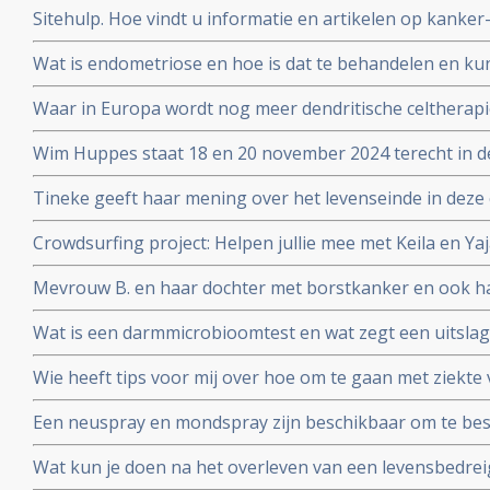
Sitehulp. Hoe vindt u informatie en artikelen op kanker
Wat is endometriose en hoe is dat te behandelen en ku
Waar in Europa wordt nog meer dendritische celtherapi
adressen
Wim Huppes staat 18 en 20 november 2024 terecht in d
nabestaanden en 1 overlevende hem hebben aangekla
Tineke geeft haar mening over het levenseinde in deze 
Crowdsurfing project: Helpen jullie mee met Keila en Ya
afbouwen van een winkeltje zodat zij in hun eigen le
Mevrouw B. en haar dochter met borstkanker en ook h
waterstofapparaat. Een ervaringsverslag
Wat is een darmmicrobioomtest en wat zegt een uitslag
en gezondheid in het algemeen?
Wie heeft tips voor mij over hoe om te gaan met ziek
wil zware chemo geven. Is er een alternatief?
Een neuspray en mondspray zijn beschikbaar om te be
coronavirus - Covid-19. Te bestellen voor slechts 26 e
Wat kun je doen na het overleven van een levensbedrei
persoon.