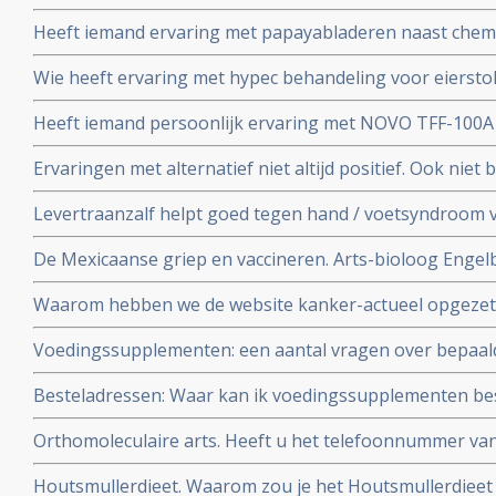
Heeft iemand ervaring met papayabladeren naast che
Wie heeft ervaring met hypec behandeling voor eierst
Heeft iemand persoonlijk ervaring met NOVO TFF-100
Ervaringen met alternatief niet altijd positief. Ook niet b
ervaring
Levertraanzalf helpt goed tegen hand / voetsyndroom 
name Xeloda - capecitabine
De Mexicaanse griep en vaccineren. Arts-bioloog Engelbe
conclusies op basis van wetenschappeliijke analyse en f
Waarom hebben we de website kanker-actueel opgezet
Voedingssupplementen: een aantal vragen over bepaal
elkaar gezet
Besteladressen: Waar kan ik voedingssupplementen bes
betrouwbare adressen, waar u ook korting kunt krijgen
Orthomoleculaire arts. Heeft u het telefoonnummer v
kanker-actueel
orthomoleculaire arts?
Houtsmullerdieet. Waarom zou je het Houtsmullerdieet