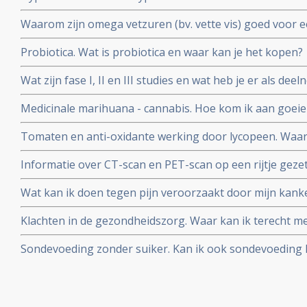
vormen van hyperthermie?
Waarom zijn omega vetzuren (bv. vette vis) goed voor 
kankerpatiënten?
Probiotica. Wat is probiotica en waar kan je het kopen?
Wat zijn fase I, II en III studies en wat heb je er als d
Medicinale marihuana - cannabis. Hoe kom ik aan goeie
het antwoord.
Tomaten en anti-oxidante werking door lycopeen. Waa
beter dan ongekookt?
Informatie over CT-scan en PET-scan op een rijtje gezet
nadelen van contrastvloeistof
Wat kan ik doen tegen pijn veroorzaakt door mijn kanker
manieren van pijnbestrijding?
Klachten in de gezondheidszorg. Waar kan ik terecht me
slechte behandeling in een ziekenhuis en/of door artse
Sondevoeding zonder suiker. Kan ik ook sondevoeding k
past in mijn dieet?