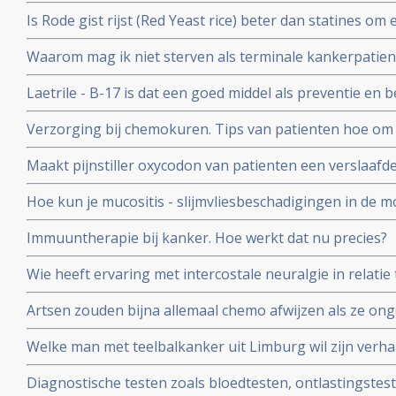
aantasting van darmflora door bepaalde zoetstoffen.
Is Rode gist rijst (Red Yeast rice) beter dan statines o
Arts-bioloog Engelbert Valstar analyseert aan de hand 
Waarom mag ik niet sterven als terminale kankerpatien
Yeast Rice aanbevelen
Laetrile - B-17 is dat een goed middel als preventie en 
Verzorging bij chemokuren. Tips van patienten hoe om t
chemokuur om deze beter te verdragen
Maakt pijnstiller oxycodon van patienten een verslaafd
nicotine? In Amerika stierven al honderduizenden mens
Hoe kun je mucositis - slijmvliesbeschadigingen in de m
radiotherapie voorkomen en behandelen?
Immuuntherapie bij kanker. Hoe werkt dat nu precies?
Wie heeft ervaring met intercostale neuralgie in relatie
(bot-metastasen)? Weet iemand of hier koortsaanvallen
Artsen zouden bijna allemaal chemo afwijzen als ze ongen
van de lever?
bewering wel?
Welke man met teelbalkanker uit Limburg wil zijn verhaa
de Limburger?
Diagnostische testen zoals bloedtesten, ontlastingstest