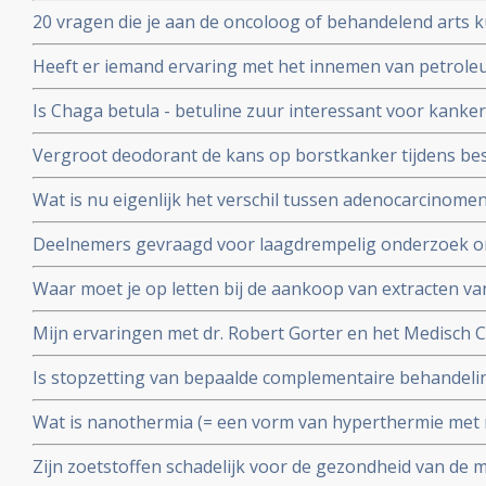
20 vragen die je aan de oncoloog of behandelend arts k
een recidief van kanker. Samengesteld door Kees Braa
Heeft er iemand ervaring met het innemen van petrol
Is Chaga betula - betuline zuur interessant voor kanke
Vergroot deodorant de kans op borstkanker tijdens be
studies bewijzen van niet. Deodorant is veilig te gebrui
Wat is nu eigenlijk het verschil tussen adenocarcinomen
Valstar.
basaalcelcarcinomen, sarcomen en blastomen?
Deelnemers gevraagd voor laagdrempelig onderzoek o
door KEFIR plus BIEST (Bovine - Colostrum) te maken e
Waar moet je op letten bij de aankoop van extracten v
Hier wat richtlijnen
Mijn ervaringen met dr. Robert Gorter en het Medisch 
waarschuwing
Is stopzetting van bepaalde complementaire behandel
ziektekostenverzekeraars terecht of een schaamteloze 
Wat is nanothermia (= een vorm van hyperthermie met n
koste van patienten?
mensen die hier ervaring mee hebben?
Zijn zoetstoffen schadelijk voor de gezondheid van de