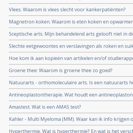
van kanker?
Vlees. Waarom is vlees slecht voor kankerpatiënten?
Magnetron koken. Waarom is eten koken en opwarmen 
Sceptische arts. Mijn behandelend arts gelooft niet in d
overtuig ik hem?
Slechte eetgewoontes en verslavingen als roken en suik
zo moeilijk en hou zo van zoet!
Hoe kom ik aan kopieën van artikelen en/of studierapp
worden vermeld?
Groene thee: Waarom is groene thee zo goed?
Natuurarts - orthomoleculaire arts. Is een natuurarts h
orthomoleculaire arts?
Antineoplastontherapie. Wat houdt een antineoplastonth
gebruikt?
Amastest. Wat is een AMAS test?
Kahler - Multi Myeloma (MM). Waar kan ik info krijgen 
Myeloma?
Hyperthermie. Wat is hyperthermie? En wat is het versch